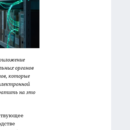
приложение
альных органов
ов, которые
 электронной
братить на это
йствующее
одстве