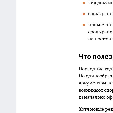
вид докуме
срок хран
примечани
срок хране
на постоян
Что полез
Последние год
Но единообраз
документом, а 
возникают спор
изначально оф
Хотя новые ре