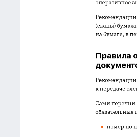
оперативное з
Рекомендации 
(сканы) бумаж
на бумаге, в п
Правила 
документо
Рекомендации 
к передаче эл
Сами перечни 
обязательные 
номер по п