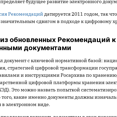
определяет будущее развитие электронного докум
сия Рекомендаций
датируется 2011 годом, так чт
 значительным сдвигом в подходе к цифровому х
из обновленных Рекомендаций к
онными документами
ал документ с ключевой нормативной базой: нац
ия, стратегией цифровой трансформации госупр
авилами и инструкциями Росархива по хранению,
дарственной цифровой платформы хранения эле
ХЭД). Это можно назвать попыткой систематизиро
 того, какие именно документы должны изначаль
 в электронном виде.
предлагают включать ведомствам в свои перечн