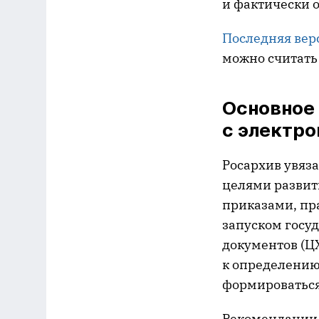
и фактически 
Последняя вер
можно считать
Основное 
с электр
Росархив увяз
целями развит
приказами, пр
запуском госу
документов (Ц
к определению
формироваться
Рекомендации 