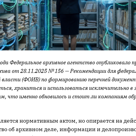
года Федеральное архивное агентство опубликовало 
хива от 28.11.2025 № 156 — Рекомендации для федер
 власти (ФОИВ) по формированию перечней документ
ться, храниться и использоваться исключительно в
ем, что именно обновилось и стоит ли компаниям о
вляется нормативным актом, но опирается на де
тво об архивном деле, информации и делопроизв