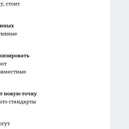
у, стоит
онных
ативные
низировать
рот
совместные
т новую точку
 что стандарты
огут