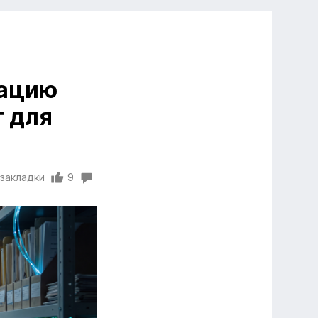
зацию
т для
 закладки
9