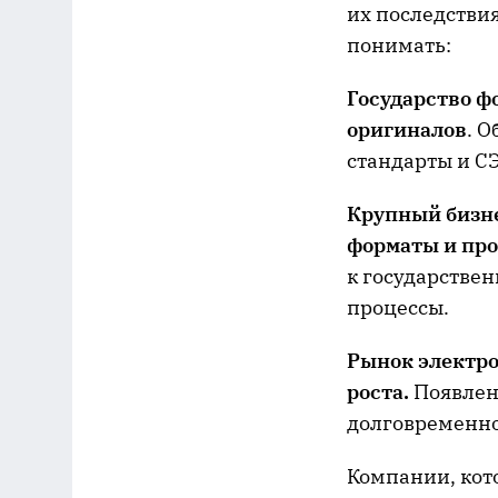
их последствия
понимать:
Государство 
оригиналов
. 
стандарты и С
Крупный бизне
форматы и пр
к государстве
процессы.
Рынок электро
роста.
Появлен
долговременно
Компании, кот