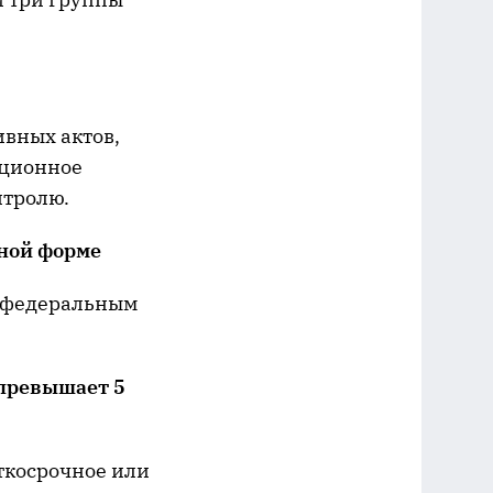
ивных актов,
ационное
нтролю.
нной форме
а федеральным
 превышает
5
ткосрочное или