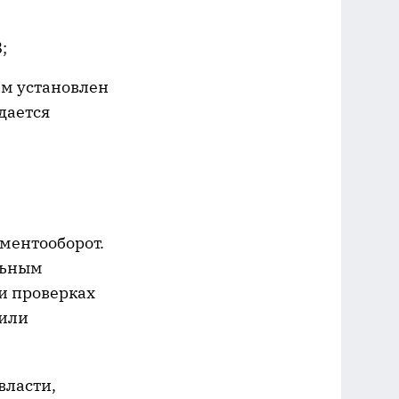
;
ам установлен
дается
ментооборот.
льным
ри проверках
 или
власти,