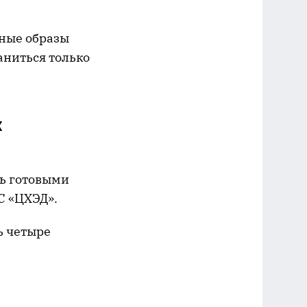
ные образы
аниться только
х
ть готовыми
С «ЦХЭД».
ь четыре