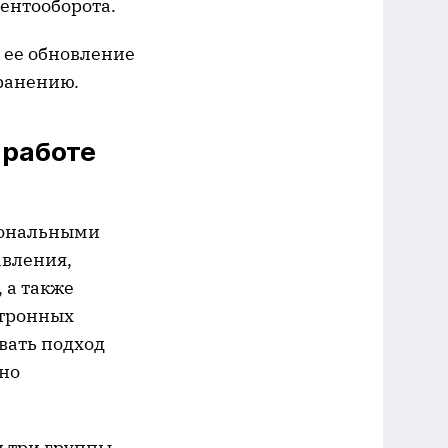
ентооборота.
о ее обновление
ранению.
 работе
иональными
авления,
 а также
ктронных
вать подход
но
и три группы