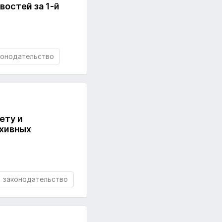
востей за 1-й
конодательство
ету и
рхивных
законодательство