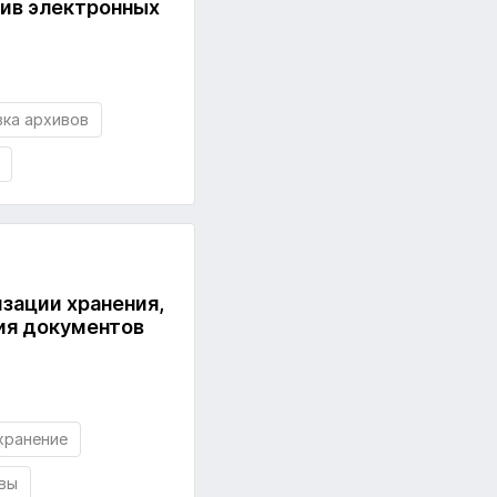
хив электронных
ка архивов
изации хранения,
ия документов
хранение
вы