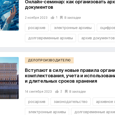
Онлайн-семинар: как организовать ар
документов
1
В закладки
2 ноября 2023
росархив
электронные архивы
оцифров
долговременные архивы
архив документов
ДЕЛОПРОИЗВОДИТЕЛЮ
Вступают в силу новые правила орган
комплектования, учета и использован
и длительных сроков хранения
2
В закладки
14 сентября 2023
росархив
законодательство
архивное 
электронные архивы
долговременные архи