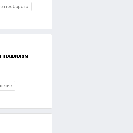
ментооборота
м правилам
нение