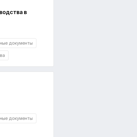
водства в
ные документы
ва
ные документы