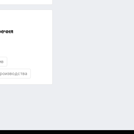
речня
ив
производства