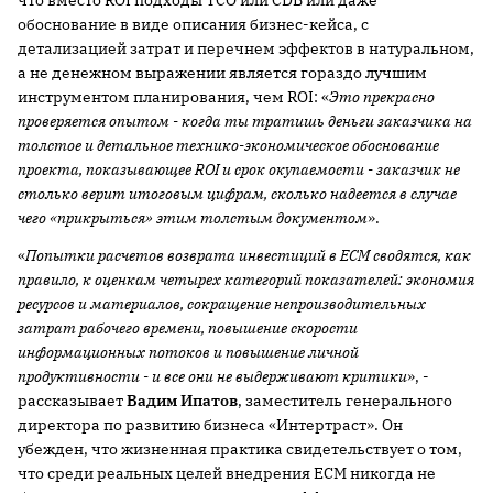
что вместо ROI подходы TCO или CDB или даже
обоснование в виде описания бизнес-кейса, с
детализацией затрат и перечнем эффектов в натуральном,
а не денежном выражении является гораздо лучшим
инструментом планирования, чем ROI: «
Это прекрасно
проверяется опытом - когда ты тратишь деньги заказчика на
толстое и детальное технико-экономическое обоснование
проекта, показывающее
ROI и срок окупаемости - заказчик не
столько верит итоговым цифрам, сколько надеется в случае
чего «прикрыться» этим толстым документом
».
«
Попытки расчетов возврата инвестиций в ЕСМ сводятся, как
правило, к оценкам четырех категорий показателей: экономия
ресурсов и материалов, сокращение непроизводительных
затрат рабочего времени, повышение скорости
информационных потоков и повышение личной
продуктивности - и все они не выдерживают критики
», -
рассказывает
Вадим Ипатов
, заместитель генерального
директора по развитию бизнеса «Интертраст». Он
убежден, что жизненная практика свидетельствует о том,
что среди реальных целей внедрения ЕСМ никогда не