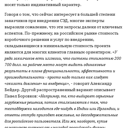
носят только индикативный характер.
Говоря о том, что сейчас интересует в большей степени
заказчиков при внедрении СЭД, многие эксперты
выразили сожаление, что эти запросы далеки от ключевых
аспектов. По-прежнему, на российском рынке стоимость
коробочного решения и услуг по внедрению,
складывающиеся в минимальную стоимость проекта
являются для многих клиентов главным ориентиром. «
У
ряда заказчиков есть иллюзии, что системы стоимостью 200
700 долл. на рабочее место могут выдать одинаковые
результаты в плане функциональности, эффективности и
производительности - просто надо только как следует
«
оказать давление
»
на внедренца
», - говорит Александр
Бейдер. Другой распространенный вариант описывает
Павел Боровков: «
Например, те, кто выбирает серьезные
зарубежные решения, потом сталкиваются с тем, что
техподдержка находится где-нибудь в Индии или Ирландии, и
ответы оттуда приходят вежливые, но бессодержательные
для российского пользователя. Или же, наоборот, купив
самописную систему от
«
молодой российской
»
фирмы,