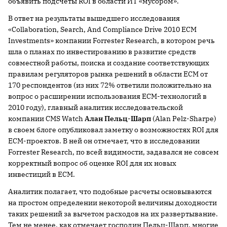
объявить подсчеты ROI в области ИТ «мусором».
В ответ на результаты вышедшего исследования
«Collaboration, Search, And Compliance Drive 2010 ECM
Investments» компании Forrester Research, в котором речь
шла о планах по инвестированию в развитие средств
совместной работы, поиска и создание соответствующих
правилам регуляторов рынка решений в области ECM от
170 респондентов (из них 72% ответили положительно на
вопрос о расширении использования ECM-технологий в
2010 году), главный аналитик исследовательской
компании CMS Watch
Алан Пельц-Шарп
(Alan Pelz-Sharpe)
в своем блоге опубликовал заметку о возможностях ROI для
ECM-проектов. В ней он отмечает, что в исследовании
Forrester Research, по всей видимости, задавался не совсем
корректный вопрос об оценке ROI для их новых
инвестиций в ECM.
Аналитик полагает, что подобные расчеты основываются
на простом определении некоторой величины доходности
таких решений за вычетом расходов на их развертывание.
Тем не менее, как отмечает господин Пельц-Шарп, многие