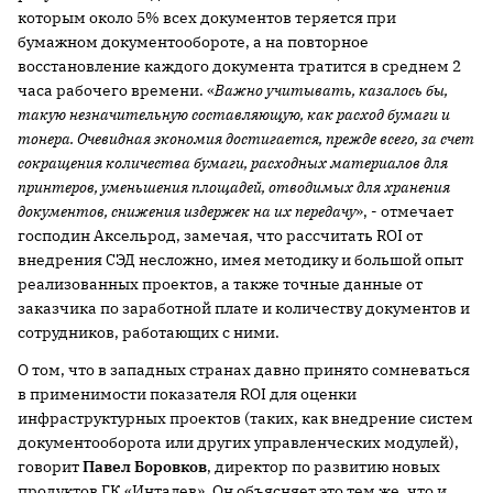
которым около 5% всех документов теряется при
бумажном документообороте, а на повторное
восстановление каждого документа тратится в среднем 2
часа рабочего времени. «
Важно учитывать, казалось бы,
такую незначительную составляющую, как расход бумаги и
тонера. Очевидная экономия достигается, прежде всего, за счет
сокращения количества бумаги, расходных материалов для
принтеров, уменьшения площадей, отводимых для хранения
документов, снижения издержек на их передачу
», - отмечает
господин Аксельрод, замечая, что рассчитать ROI от
внедрения СЭД несложно, имея методику и большой опыт
реализованных проектов, а также точные данные от
заказчика по заработной плате и количеству документов и
сотрудников, работающих с ними.
О том, что в западных странах давно принято сомневаться
в применимости показателя ROI для оценки
инфраструктурных проектов (таких, как внедрение систем
документооборота или других управленческих модулей),
говорит
Павел Боровков
, директор по развитию новых
продуктов ГК «Инталев». Он объясняет это тем же, что и