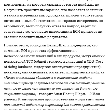
компоненты, из которых складывается эта прибыль, не
могут быть просчитаны заранее, что позволяет заключить
о таких измерениях как о догадках, причем часто весьма
оптимистичных. Соответственно, гораздо интереснее, по
его мнению, было получить ответ на вопрос, верят ли
заказчики в то, что новые инвестиции в ECM принесут им
стоящие положительные результаты.
Помимо этого, господин Пельц-Шарп подчеркнул, что
заменить ROI в расчетах эффективности и
целесообразности вложений в эти продукты, могут оценки
показателей TCO (общей стоимости владения) и CDB (Cost
of doing business, издержки эксплуатации предприятия),
поскольку они основываются на верифицируемых цифрах.
«
Не все инвестиции одинаковы и, естественно, создать
очевидный пример получения доходов от «совместной работы»
намного сложнее чем, например, от отказа от бумажного
документооборота
, - говорит Алан Пельц-Шарп. –
ROI от
удачных бизнес-проектов прошлого времени могут выступать
как неплохой индикатор и ориентир для оценки прибыльности