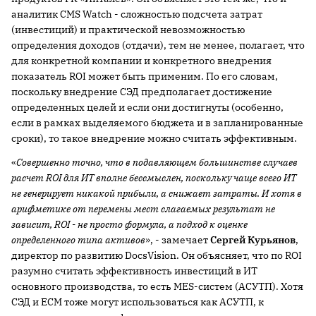
аналитик CMS Watch - сложностью подсчета затрат
(инвестиций) и практической невозможностью
определения доходов (отдачи), тем не менее, полагает, что
для конкретной компании и конкретного внедрения
показатель ROI может быть применим. По его словам,
поскольку внедрение СЭД предполагает достижение
определенных целей и если они достигнуты (особенно,
если в рамках выделяемого бюджета и в запланированные
сроки), то такое внедрение можно считать эффективным.
«
Совершенно точно, что в подавляющем большинстве случаев
расчет
ROI для ИТ вполне бессмыслен, поскольку чаще всего ИТ
не генерирует никакой прибыли, а снижает затраты. И хотя в
арифметике от перемены мест слагаемых результат не
зависит,
ROI - не просто формула, а подход к оценке
определенного типа активов
», - замечает
Сергей Курьянов
,
директор по развитию DocsVision. Он объясняет, что по ROI
разумно считать эффективность инвестиций в ИТ
основного производства, то есть MES-систем (АСУТП). Хотя
СЭД и ECM тоже могут использоваться как АСУТП, к