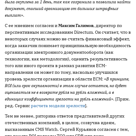
была окуплена за 1 день, так как сохранила и позволила найти
документ, спасший организацию от больших штрафных
выплат
».
С ее мнением согласен и
Максим Галимов
, директор по
перспективным исследованиям Directum. Он считает, что в
некоторых случаях можно не считать финансовый эффект,
когда заказчик понимает принципиальную необходимость
организации электронного документооборота (как
технологии, как методологии), оценить результативность
того или иного проекта в рамках развития ECM-
направления он может по тому, насколько улучшился
уровень зрелости организации в области ECM: «
В принципе,
ROI (или срок окупаемости) в этом случае остается, но будет
оцениваться не в возврате рубля на рубль вложений, а в
единицах коэффициента зрелости на рубль вложений
». [Прим.
ред. Сервис
расчета модели зрелости
].
Тем не менее, риторика ответов представителей других
отечественных компаний, в целом, созвучна идеям,
высказанным CMS Watch. Сергей Курьянов согласен с тем,