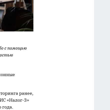
бо с помощью
ностью
ионные
торинга ранее,
АИС «Налог-3»
 года.