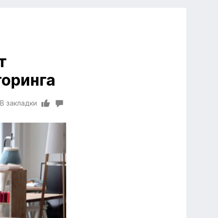
т
торинга
В закладки