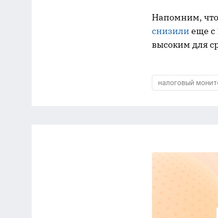
Напомним, что
снизили
еще с 
высоким для с
налоговый монит