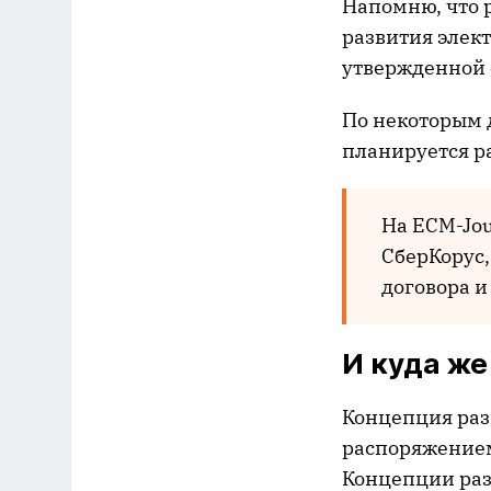
Напомню, что 
развития элек
утвержденной е
По некоторым 
планируется р
На ECM-Jo
СберКорус,
договора и
И куда же
Концепция раз
распоряжением
Концепции раз