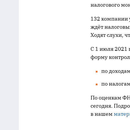
налогового мо
132 компании у
ждёт налоговый
Ходят слухи, ч
С 1 июля 2021
форму контрол
по доходам
по налогам
По оценкам ФН
сегодня. Подр
в нашем
матер