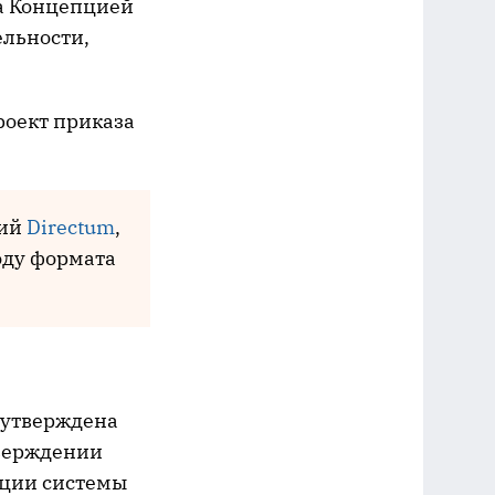
на Концепцией
ельности,
роект приказа
ний
Directum
,
оду формата
 утверждена
тверждении
ации системы