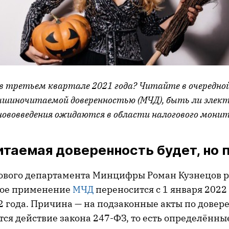
в третьем квартале 2021 года? Читайте в очередной
ашиночитаемой доверенностью (МЧД), быть ли элек
 нововведения ожидаются в области налогового мони
таемая доверенность будет, но 
ового департамента Минцифры Роман Кузнецов р
ное применение
МЧД
переносится с 1 января 2022
22 года. Причина — на подзаконные акты по довер
тся действие закона 247-ФЗ, то есть определённы