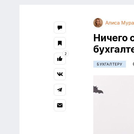
Алиса Мура
Ничего 
бухгалт
2
БУХГАЛТЕРУ