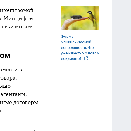
иночитаемой
рес Минцифры
чески может
Формат
машиночитаемой
доверенности. Что
том
уже известно о новом
документе?
зместила
говора.
имно
рагентами,
онные договоры
и