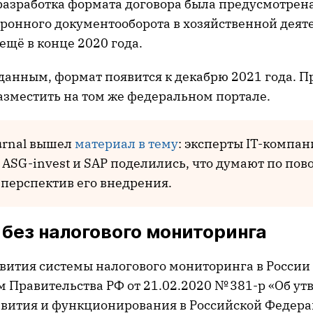
разработка формата договора была предусмотре
тронного документооборота в хозяйственной деят
щё в конце 2020 года.
данным, формат появится к декабрю 2021 года. П
азместить на том же федеральном портале.
urnal вышел
материал в тему
: эксперты IT-компа
 ASG-invest и SAP поделились, что думают по пов
 перспектив его внедрения.
 без налогового мониторинга
вития системы налогового мониторинга в России
 Правительства РФ от 21.02.2020 № 381-р «Об у
вития и функционирования в Российской Федер