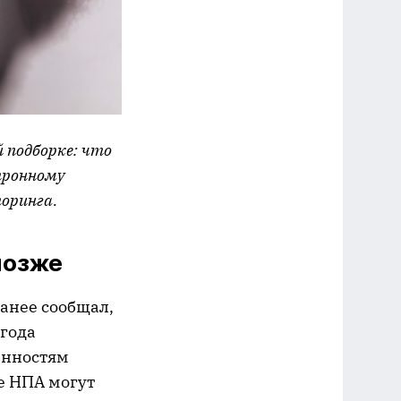
 подборке: что
тронному
торинга.
позже
анее сообщал,
 года
енностям
е НПА могут