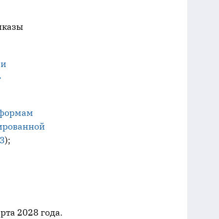
иказы
ии
»
 формам
ированной
53
);
арта 2028 года.