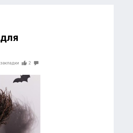
 для
 закладки
2