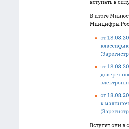
вступать в силу
В итоге Минюст
Минцифры Рос
от 18.08.2
классифик
(Зарегистр
от 18.08.
доверенно
электронн
от 18.08.2
к машиноч
(Зарегистр
Вступят они в 