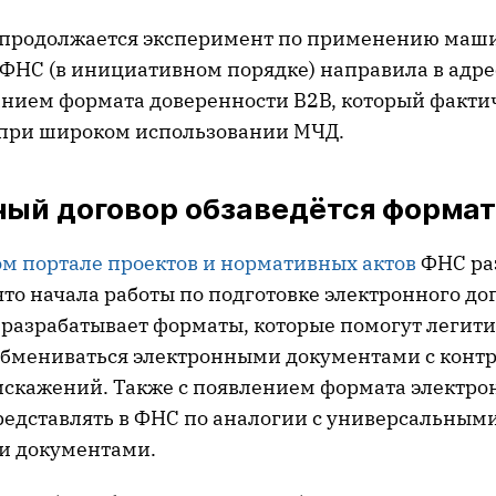
 продолжается эксперимент по применению маш
 ФНС (в инициативном порядке) направила в ад
анием формата доверенности В2В, который факти
 при широком использовании МЧД.
ный договор обзаведётся форма
м портале проектов и нормативных актов
ФНС ра
то начала работы по подготовке электронного до
 разрабатывает форматы, которые помогут легит
обмениваться электронными документами с конт
 искажений. Также с появлением формата электр
редставлять в ФНС по аналогии с универсальным
и документами.