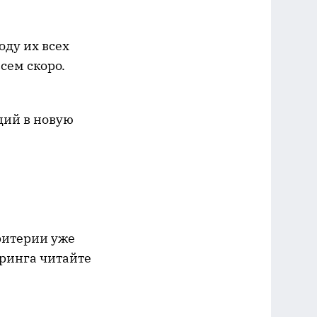
оду их всех
сем скоро.
ций в новую
ритерии уже
оринга читайте