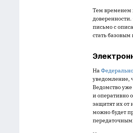
Тем временем
доверенности.
письмо с опис
стать базовым
Электрон
На
Федерально
уведомление, ч
Ведомство уже
и оперативно 
защитят их от
можно будет п
передаточным