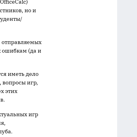
fficeCalc)
стников, но и
туденты/
, отправляемых
к ошибкам (да и
ся иметь дело
, вопросы игр,
ех этих
в.
ктуальных игр
я,
луба.