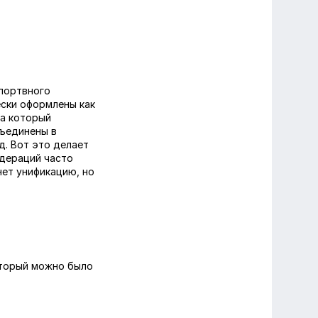
спортвного
ески оформлены как
за который
бъединены в
д. Вот это делает
едераций часто
нет унификацию, но
оторый можно было