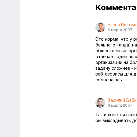
Коммент
Елена Питом
6 марта 2007
Это норма, что у р
бального танца) н
общественные орга
отвечает один чел
организации на бол
задачу сложнее - 
веб-сервисы для д
сомневаюсь.
Василий Баби
6 марта 2007
Так и хочется вкл
бы выкладывать до