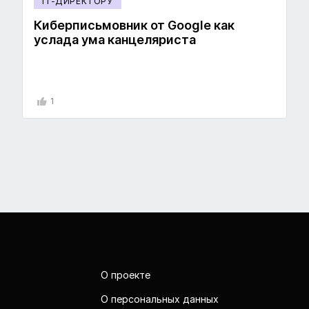
IT-ДИРЕКТОРУ
Киберписьмовник от Google как
услада ума канцеляриста
1
О проекте
О персональных данных