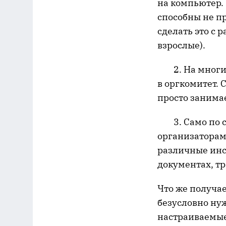
на компьютер. 
способны не пр
сделать это с 
взрослые).
2. На многих
в оргкомитет. 
просто занима
3. Само по се
организаторам 
различные инст
документах, т
Что же получа
безусловно ну
настраиваемые 