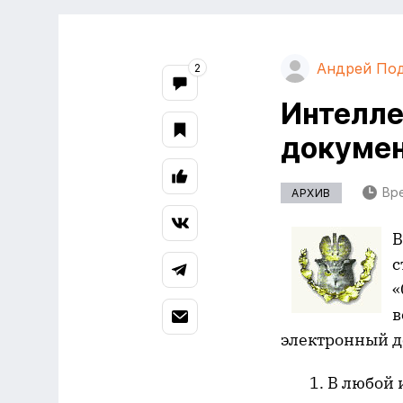
Андрей По
2
Интелле
докумен
Вре
АРХИВ
В
с
«
в
электронный д
1. В любой иг