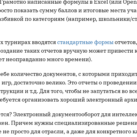
Грамотно написанные формулы в Excel (или OpenO
осто показать сумму баллов и итоговые места уча
разбивкой по категориям (например, школьники/с
 турнирах вводятся
стандартные формы
отчетов
Создание таких отчетов вручную может привести 
ет неоправданно много времени).
бе количество документов, с которыми приходит
игр, достаточно велико. Это отчеты о проведении
рукции и т.д. Для того, чтобы не запутаться во вс
ребуется организовать хороший электронный архи
ется? Электронный документооборот для интелле
жен. Причем нужны специализированные решени
не просто для отрасли, а даже для конкретного к