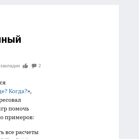
нный
 закладки
2
ся
де? Когда?
»,
ересовал
игр помочь
о примеров:
ь все расчеты