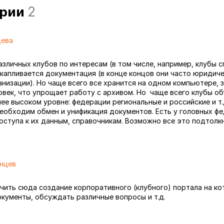
арии
2
цева
азличных клубов по интересам (в том числе, например, клубы 
акапливается документация (в конце концов они часто юридич
низации). Но чаще всего все хранится на одном компьютере, 
овек, что упрощает работу с архивом. Но чаще всего клубы о
ее высоком уровне: федерации региональные и российские и т.
необходим обмен и унификация документов. Есть у головных ф
оступа к их данным, справочникам. Возможно все это подтолк
нцев
ючить сюда создание корпоративного (клубного) портала на к
кументы, обсуждать различные вопросы и т.д.