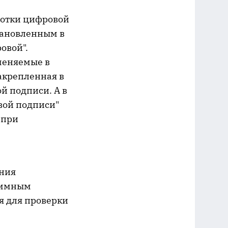
ботки цифровой
становленным в
овой".
меняемые в
закрепленная в
й подписи. А в
овой подписи"
 при
ания
аммным
я для проверки