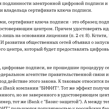
 подлинности электронной цифровой подписи и
 владельца сертификата ключа подписи.
ми, сертификат ключа подписи - это образец под
остоверяющим центром. Причем удостоверять ид
лишь на основании лицензии (п. 2 ст. 8). Кстати,
И развития общественных сетей объявил о запуск
го центра, который будет предоставлять цифров
, цифровые подписи, не прошедшие процедуру с
едеральном агентстве правительственной связи 
од действие этого закона. К таковым относится 
ы iBank компании "БИФИТ". Тот же эффект получи
нного, но не заверенного в удостоверяющем цен
мер, тот же iBank с "Базис-защитой"). А между т
ИТ" пользуются популярностью у российских бан