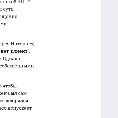
кона об
ЭЦП
?
т сути
мещение
рма
ерез Интернет,
нет-клиент",
. Однако
 собственными
о чтобы
жен был сам
нт заверялся
это допускает