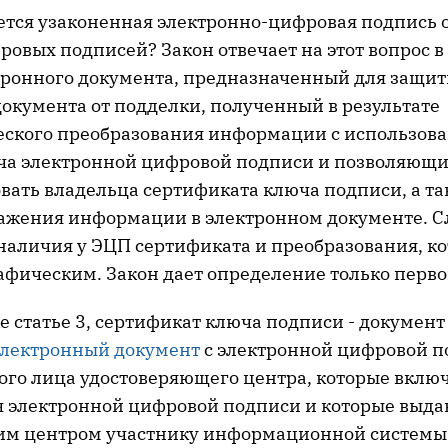
ется узаконенная электронно-цифровая подпись о
овых подписей? Закон отвечает на этот вопрос в 
тронного документа, предназначенный для защит
документа от подделки, полученный в результате
ского преобразования информации с использов
ча электронной цифровой подписи и позволяющ
ать владельца сертификата ключа подписи, а та
кажения информации в электронном документе. С
 наличия у ЭЦП сертификата и преобразования, к
афическим. Закон дает определение только перв
е статье 3, сертификат ключа подписи - докумен
электронный документ
с электронной цифровой 
го лица удостоверяющего центра, которые включ
 электронной цифровой подписи и которые выда
им центром участнику информационной системы