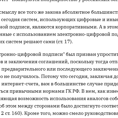
 смыслу все того же закона абсолютное большинст
сегодня систем, использующих цифровые и ины
ной подписи, являются корпоративными. А в этом
анные с использованием электронно-цифровой по
х систем решают сами (ст. 17).
ктронно-цифровой подписи" был призван упрости
ов и заключения соглашений, поскольку тогда от
 предварительного или последующего заключени
го не получилось. Потому что сегодня, заключая д
 интернет-счета, вам в большинстве случае прид
ься привычными нормами ГК РФ. В нем, как извес
пляющая возможность использования аналогов со
 об этом между сторонами было достигнуто соотв
 2 ст. 160). Кроме того, можно смело руководствов