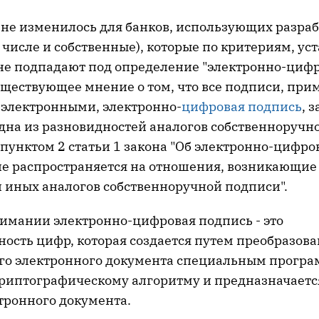
 не изменилось для банков, использующих разра
 числе и собственные), которые по критериям, у
 не подпадают под определение "электронно-цифр
уществующее мнение о том, что все подписи, при
я электронными, электронно-
цифровая подпись
, 
дна из разновидностей аналогов собственноручно
 пунктом 2 статьи 1 закона "Об электронно-цифр
"не распространяется на отношения, возникающие
 иных аналогов собственноручной подписи".
имании электронно-цифровая подпись - это
ность цифр, которая создается путем преобразов
го электронного документа специальным прогр
криптографическому алгоритму и предназначаетс
тронного документа.