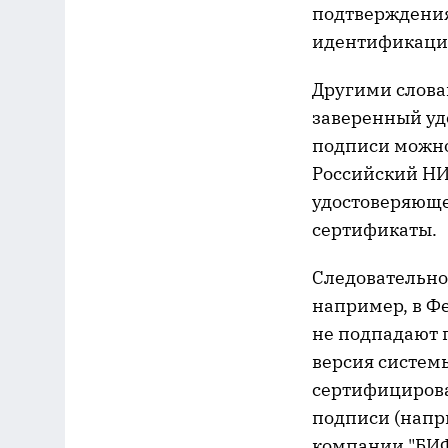
подтверждения
идентификации
Другими слова
заверенный уд
подписи можно 
Российский НИ
удостоверяюще
сертификаты.
Следовательно
например, в Ф
не подпадают п
версия систем
сертифицирова
подписи (напри
компании "БИФ