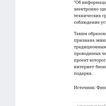
"Об информации
электронно-ци
технических с
соблюдение ус
Таким образом,
признана экви
традиционными
проводимых чер
проект которог
интернет-бизне
подарка.
Источник: Фин
отраслевые особ