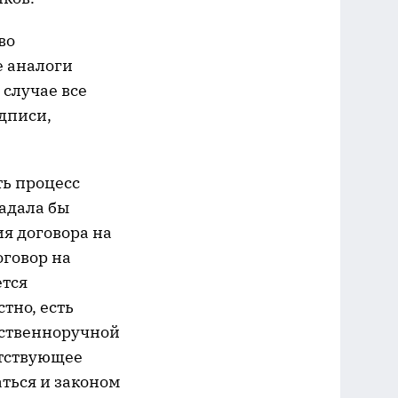
во
е аналоги
 случае все
дписи,
ть процесс
падала бы
я договора на
оговор на
ется
тно, есть
бственноручной
етствующее
аться и законом