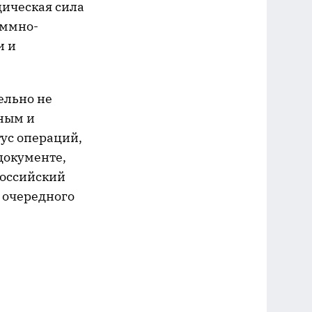
дическая сила
аммно-
и и
ельно не
ным и
ус операций,
документе,
российский
й очередного