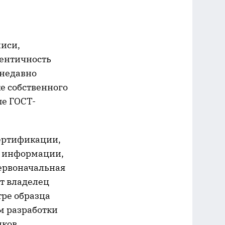
писи,
ентичность
 недавно
е собственного
ые ГОСТ-
ертификации,
и информации,
первоначальная
т владелец
тре образца
ем разработки
ков.