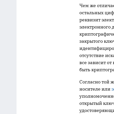
Чем же отлича
остальных цифр
реквизит элек
электронного 
криптографиче
закрытого клю
идентифициров
отсутствие ис
все зависит от
быть криптогр
Согласно той ж
носителе или
уполномоченно
открытый ключ
удостоверяющ