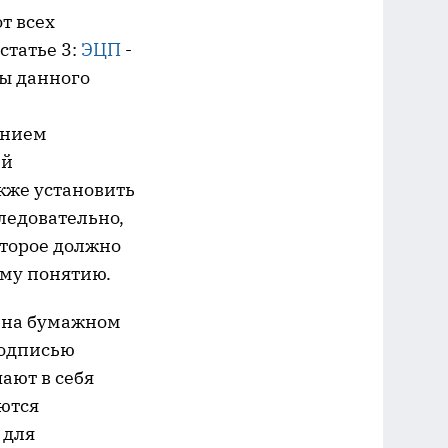
т всех
статье 3:
ЭЦП
-
ы данного
анием
ий
кже установить
ледовательно,
оторое должно
ому понятию.
т на бумажном
подписью
ают в себя
ются
 для