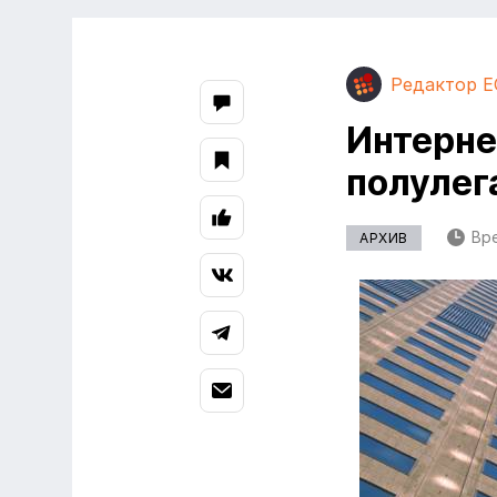
Редактор E
Интерне
полулег
Вре
АРХИВ