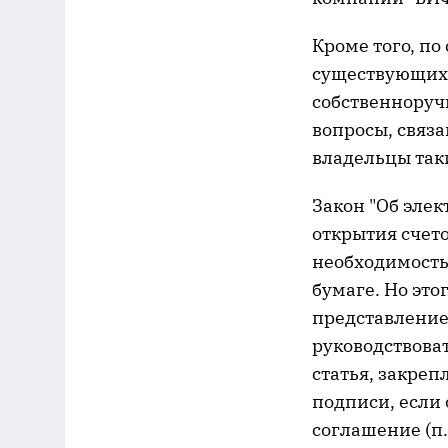
Кроме того, по
существующих 
собственноруч
вопросы, связ
владельцы таки
Закон "Об эле
открытия счет
необходимость
бумаге. Но это
представление
руководствоват
статья, закре
подписи, если
соглашение (п.