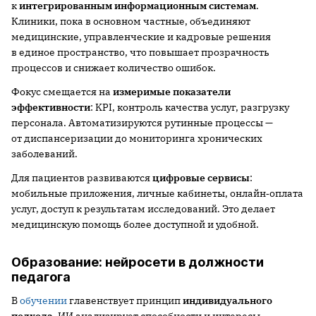
к
интегрированным информационным системам
.
Клиники, пока в основном частные, объединяют
медицинские, управленческие и кадровые решения
в единое пространство, что повышает прозрачность
процессов и снижает количество ошибок.
Фокус смещается на
измеримые показатели
эффективности
: KPI, контроль качества услуг, разгрузку
персонала. Автоматизируются рутинные процессы —
от диспансеризации до мониторинга хронических
заболеваний.
Для пациентов развиваются
цифровые сервисы
:
мобильные приложения, личные кабинеты, онлайн‑оплата
услуг, доступ к результатам исследований. Это делает
медицинскую помощь более доступной и удобной.
Образование: нейросети в должности
педагога
В
обучении
главенствует принцип
индивидуального
подхода
. ИИ анализирует способности и интересы