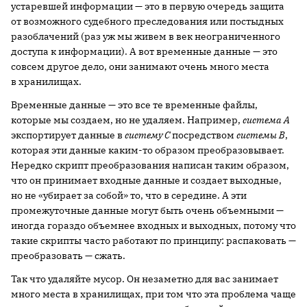
устаревшей информации — это в первую очередь защита
от возможного судебного преследования или постыдных
разоблачений (раз уж мы живем в век неограниченного
доступа к информации). А вот временные данные — это
совсем другое дело, они занимают очень много места
в хранилищах.
Временные данные — это все те временные файлы,
которые мы создаем, но не удаляем. Например,
система А
экспортирует данные в
систему
C
посредством
системы
B
,
которая эти данные каким-то образом преобразовывает.
Нередко скрипт преобразования написан таким образом,
что он принимает входные данные и создает выходные,
но не «убирает за собой» то, что в середине. А эти
промежуточные данные могут быть очень объемными —
иногда гораздо объемнее входных и выходных, потому что
такие скрипты часто работают по принципу: распаковать —
преобразовать — сжать.
Так что удаляйте мусор. Он незаметно для вас занимает
много места в хранилищах, при том что эта проблема чаще