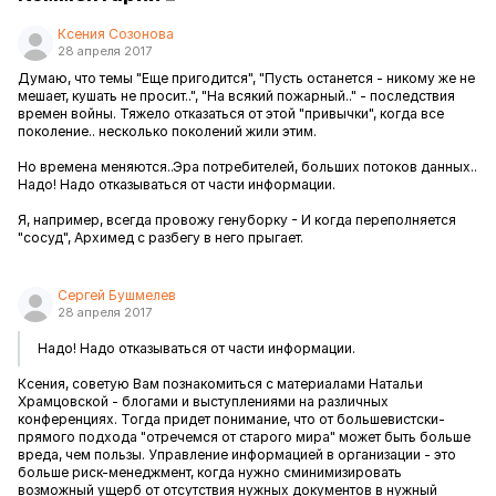
Ксения Созонова
28 апреля 2017
Думаю, что темы "Еще пригодится", "Пусть останется - никому же не
мешает, кушать не просит..", "На всякий пожарный.." - последствия
времен войны. Тяжело отказаться от этой "привычки", когда все
поколение.. несколько поколений жили этим.
Но времена меняются..Эра потребителей, больших потоков данных..
Надо! Надо отказываться от части информации.
Я, например, всегда провожу генуборку - И когда переполняется
"сосуд", Архимед с разбегу в него прыгает.
Сергей Бушмелев
28 апреля 2017
Надо! Надо отказываться от части информации.
Ксения, советую Вам познакомиться с материалами Натальи
Храмцовской - блогами и выступлениями на различных
конференциях. Тогда придет понимание, что от большевистски-
прямого подхода "отречемся от старого мира" может быть больше
вреда, чем пользы. Управление информацией в организации - это
больше риск-менеджмент, когда нужно сминимизировать
возможный ущерб от отсутствия нужных документов в нужный