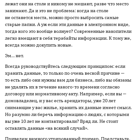
лежат они на столе и никому не мешают, разве что место
занимают. Да и это не проблема: когда на столе
не останется места, можно просто выбросить самые
старые папки. А уж если эти данные в электронном виде,
тогда кого это вообще волнует? Современные накопители
легко вмещают в себя терабайты информации. К тому же,
всегда можно докупить новые.
Эм… нет.
Всегда руководствуйтесь следующим принципом: если
хранить данные, то только по очень веской причине —
то есть либо они нужны вам для бизнеса, либо вы обязаны
не удалять их в течение какого-то времени согласно
договору или нормативному акту. Например, если вы —
домовладелец, и у вас есть арендаторы, уже 20 лет
снимающие у вас жилье, хранить их данные имеет смысл.
Но разумно ли беречь информацию о людях, с которыми
вы уже 10 лет не контактировали? Вряд ли. Не стоит
оставлять данные «на всякий случай».
Приведем немного утрированный пример. Представьте,