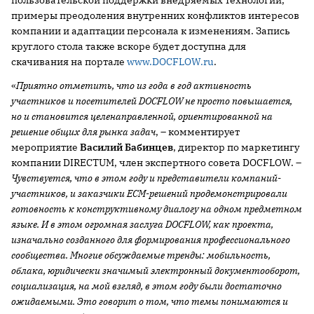
пользовательской поддержки внедряемых технологий,
примеры преодоления внутренних конфликтов интересов
компании и адаптации персонала к изменениям. Запись
круглого стола также вскоре будет доступна для
скачивания на портале
www.DOCFLOW.ru
.
«
Приятно отметить, что из года в год активность
участников и посетителей
DOCFLOW не просто повышается,
но и становится целенаправленной, ориентированной на
решение общих для рынка задач
, – комментирует
мероприятие
Василий Бабинцев
, директор по маркетингу
компании DIRECTUM, член экспертного совета DOCFLOW. –
Чувствуется, что в этом году и представители компаний-
участников, и заказчики
ECM-решений продемонстрировали
готовность к конструктивному диалогу на одном предметном
языке. И в этом огромная заслуга
DOCFLOW, как проекта,
изначально созданного для формирования профессионального
сообщества. Многие обсуждаемые тренды: мобильность,
облака, юридически значимый электронный документооборот,
социализация, на мой взгляд, в этом году были достаточно
ожидаемыми. Это говорит о том, что темы понимаются и