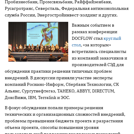
Пробизнесбанк, Промсвязьбанк, Райффайзенбанк,
Русагротранс, Северсталь, Федеральная антимонопольная
служба России, Энергостройинвест-холдинг и других.
Важным событием в
рамках конференции
DOCFLOW стал
круглый
стол
, «за которым»
встретились специалисты
из компаний заказчиков и
производителей СЭД для
обсуждения практики решения типичных проблем
внедрений. В дискуссии приняли участие эксперты
компаний Роснано-Информ, Сбербанк
Технологии, СК
Альянс, Сургутнефтегаз, ТАНЕКО, ABBYY, DIRECTUM,
ДоксВижн, IBM, Terralink и ЭОС.
В фокус обсуждения попали примеры решения
технических и организационных сложностей внедрений,
проблемы превышения бюджета проекта и разрастания
объема проекта, способы повышения уровня