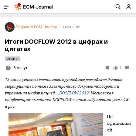
Редактор ECM-Journal
18 мая 2012
Итоги DOCFLOW 2012 в цифрах и
цитатах
АРХИВ
1
5 минут
15 мая с успехом состоялось крупнейшее российское деловое
мероприятие по теме электронного документооборота и
управления информацией –
DOCFLOW
2012.
Московская
конференция-выставка
DOCFLOW в этом году прошла уже в 18-
й раз.
По
официальн
ой