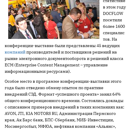
статистике
в этом году
DOCFLOW
посетили
более 1600
специалис
тов. На
конференции-выставке были представлены 45 ведущих
компаний
производителей и поставщиков решений на
рынке электронного документооборота и решений класса
ECM (Enterprise Content Management – управление
информационными ресурсами).
Особое место в программе конференции-выставки этого
года
было отведено
обмену опытом по практике
внедрений СЭД.
Формат «успешного проекта» занял 64%
общего конференционного времени. Состоялись
доклады
с описанием примеров внедрений в таких компаниях как:
AVON, JTI, KIA MOTORS RU, Администрация Пермского
края, Ак Барс банк, БПС-Сбербанк, МИБ-Инвестиции,
Мосэнергосбыт, МФЮА, нефтяная компания «Альянс»,