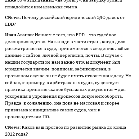
даже 50% этих данных «на бумагу», на закупку бумаги
понадобится немаленькая сумма.
CNews:
Почему российский юридический ЭДО далек от
EDD?
Иван Агапов:
Начнем с того, что EDD – это судебное
делопроизводство. На западе в части стран, когда дело
рассматривается в суде, принимаются к сведению любые
данные с сайтов, личной переписки, почты. В случае с
нашим государством нам важно чтобы документ был
юридически значим, подписан, зафиксирован, в
противном случае он не будет иметь отношения к делу. Но
сейчас, к примеру, в арбитражных судах, существует
практика принятия сканов бумажных документов – для
ускорения и упрощения процессов документооборота.
Правда, к сожалению, она пока не массовая и скорее
привязана к инициативе самих судов, чем к
производителям ПО.
CNews:
Каков ваш прогноз по развитию рынка до конца
2012 года?