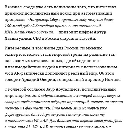
В бизнес-среде уже есть понимание того, что интеллект
приносит дополнительный доход при автоматизации
процессов.
«Например, Сбер в прошлом году получил более
100 млрд рублей благодаря применению технологий
ИИ и машинного обучения,
— приводит цифры
Артур
Хасиятуллин,
CEO в России стартапа TraceAir.
Интересным, в том числе для России, по мнению
экспертов, может стать мировой тренд на развитие так
называемых метавселенных, где объединение
и взаимодействие людей в интернете с использованием
VR и AR фактически дополняют реальный мир. Об этом
говорит
Аркадий Оверин
, генеральный директор Номикс.
С коллегой согласен Заур Абуталимов, исполнительный
директор Ivideon:
«Метавселенная, о которой теперь всерьез
говорят представители ведущих корпораций, теперь не просто
термин из фантастики. Это новый мир, который уже
формируется, благодаря искусственному интеллекту
и технологиям VR и AR. Для бизнеса это играет свою роль. Дело
в том, что AI-, VR- и AR-решения справляются
с многими