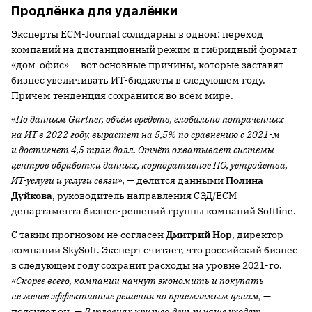
Продлёнка для удалёнки
Эксперты ECM-Journal солидарны в одном: переход
компаний на дистанционный режим и гибридный формат
«дом-офис» — вот основные причины, которые заставят
бизнес увеличивать ИТ-бюджеты в следующем году.
Причём тенденция сохранится во всём мире.
«
По данным Gartner, объём средств, глобально потраченных
на ИТ в 2022 году, вырастет на 5,5% по сравнению с 2021-м
и достигнет 4,5 трлн долл. Отчёт охватывает системы
центров обработки данных, корпоративное ПО, устройства,
ИТ-услуги и услуги связи»,
— делится данными
Полина
Дуйкова
, руководитель направления СЭД/ECM
департамента бизнес-решений группы компаний Softline.
С таким прогнозом не согласен
Дмитрий Нор
, директор
компании SkySoft. Эксперт считает, что российский бизнес
в следующем году сохранит расходы на уровне 2021-го.
«Скорее всего, компании начнут экономить и покупать
не менее эффективные решения по приемлемым ценам,
—
поясняет он. —
В условиях кризиса деньги чаще уходят