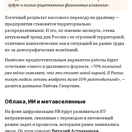
будут и самые существенные финансовые вливания».
Логичный результат массового переходу на удалёнку —
предприятия становятся территориально
распределёнными. И это, по мнению эксперта, очень
актуальный тренд для России с её огромной территорией,
отличием климатических зон и ситуацией на рынке труда
из-за демографических колебаний.
Наиболее предпочтительным вариантом работы будет
сочетание очного и удаленного формата.
«70% компаний
уже сейчас заявляют, что это станет новой нормой. В России
такую модель г
отовы внедрить более 50% работодателей»,
—
делится данными Любовь Смертина.
Облака, ИИ и метавселенные
На фоне цифровизации HR будут развиваться ИТ-
направления, связанные с переводом в автономный
режим задач и процессов, которыми ранее занимались
люди. Об этом говорит
Виталий Астраханцев
,