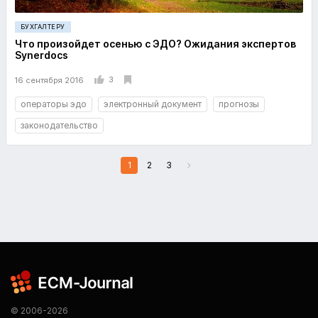
БУХГАЛТЕРУ
Что произойдет осенью с ЭДО? Ожидания экспертов
Synerdocs
3
16 сентября 2016
операторы эдо
электронный документ
прогнозы
законодательство
1
2
3
© 2006-2026