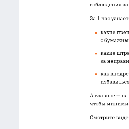
соблюдения за
За 1 час узнает
какие преи
с бумажны
какие штр
за неправи
как внедр
избавиться
А главное — н
чтобы минимиз
Смотрите виде