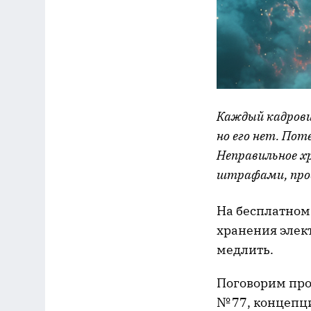
Каждый кадрови
но его нет. Пот
Неправильное х
штрафами, пров
На бесплатном
хранения элект
медлить.
Поговорим про
№ 77, концепц