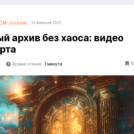
CM-Journal
13 февраля 2025
й архив без хаоса: видео
ерта
В
Время чтения:
1 минута