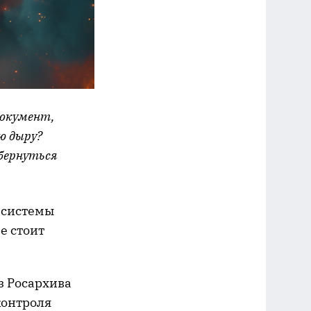
документ,
ю дыру?
бернуться
 системы
е стоит
з Росархива
контроля