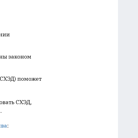
ении
ены законом
(СХЭД) поможет
овать СХЭД,
.
ива
: