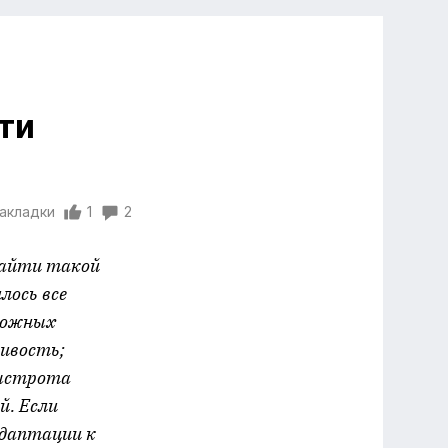
ти
закладки
1
2
 найти такой
лось все
можных
живость;
быстрота
й. Если
 адаптации к