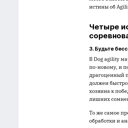
истины об Agili
Четыре ис
соревнова
3. Будьте бес
В Dog agility 
по-новому, и п
драгоценный пи
должен быстро 
хозяина к побе
лишних сомнен
То же самое п
обработки и а