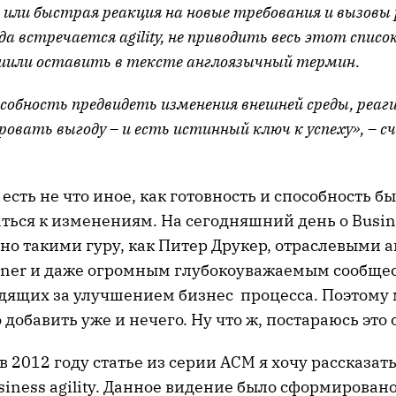
 или быстрая реакция на новые требования и вызовы
да встречается agility, не приводить весь этот списо
шили оставить в тексте англоязычный термин.
собность предвидеть изменения внешней среды, реаг
овать выгоду – и есть истинный ключ к успеху», –
y есть не что иное, как готовность и способность б
ься к изменениям. На сегодняшний день о Busines
но такими гуру, как Питер Друкер, отраслевыми
artner и даже огромным глубокоуважаемым сообще
едящих за улучшением бизнес процесса. Поэтому
о добавить уже и нечего. Ну что ж, постараюсь это
в 2012 году статье из серии ACM я хочу рассказать
iness agility. Данное видение было сформирован