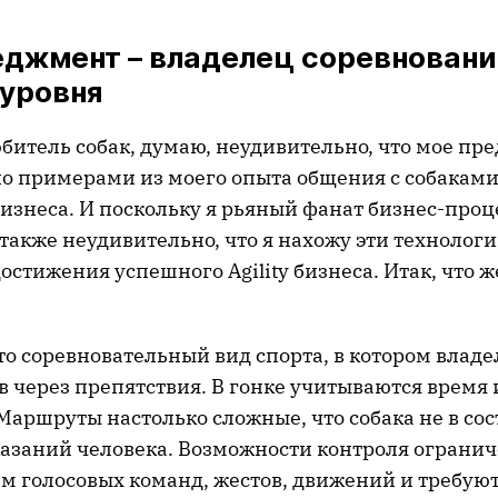
еджмент – владелец соревнован
 уровня
битель собак, думаю, неудивительно, что мое пр
но примерами из моего опыта общения с собаками 
бизнеса. И поскольку я рьяный фанат бизнес-проце
также неудивительно, что я нахожу эти технолог
стижения успешного Agility бизнеса. Итак, что ж
- это соревновательный вид спорта, в котором влад
 через препятствия. В гонке учитываются время 
Маршруты настолько сложные, что собака не в со
указаний человека. Возможности контроля ограни
м голосовых команд, жестов, движений и требую