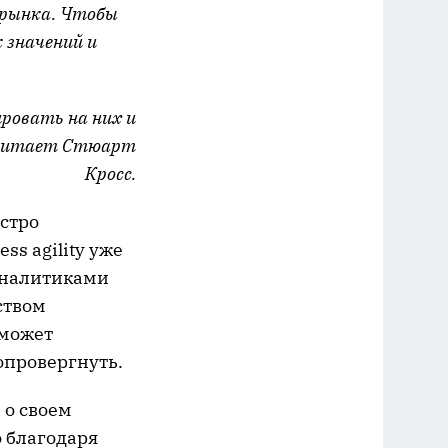
 рынка. Чтобы
к значений и
ировать на них и
 считает Стюарт
Кросс.
ыстро
s agility уже
 аналитиками
ством
 может
 опровергнуть.
 о своем
о благодаря