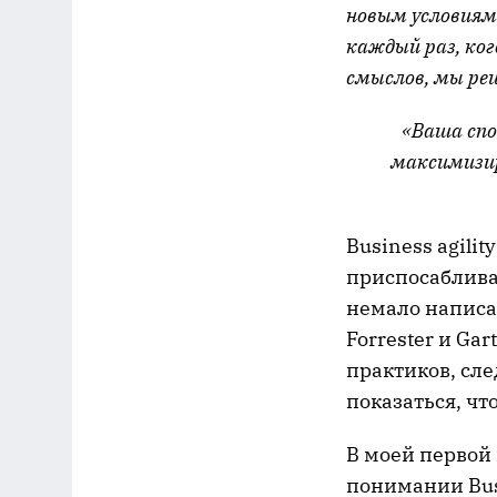
новым условиям
каждый раз, ког
смыслов, мы ре
«Ваша спо
максимизир
Business agilit
приспосабливат
немало написа
Forrester и G
практиков, сл
показаться, чт
В моей первой 
понимании Bus