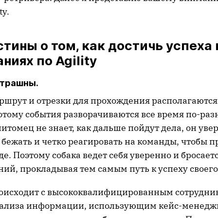
ty.
тины о том, как достичь успеха 
ниях по Agility
страшны.
маршрут и отрезки для прохождения располагаютс
отому события разворачиваются все время по-разн
томец не знает, как дальше пойдут дела, он увере
бежать и четко реагировать на команды, чтобы п
де. Поэтому собака ведет себя уверенно и бросаетс
ий, прокладывая тем самым путь к успеху своего
роисходит с высококвалифицированным сотрудник
нализа информации, использующим кейс-менедж