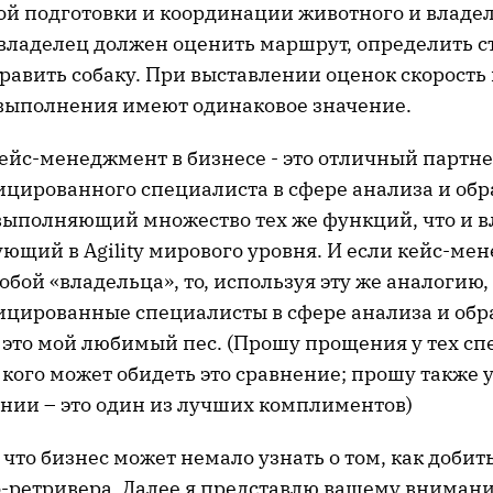
й подготовки и координации животного и владел
владелец должен оценить маршрут, определить с
равить собаку. При выставлении оценок скорость
выполнения имеют одинаковое значение.
кейс-менеджмент в бизнесе - это отличный партнер
цированного специалиста в сфере анализа и обр
ыполняющий множество тех же функций, что и в
ующий в Agility мирового уровня. И если кейс-м
обой «владельца», то, используя эту же аналогию,
цированные специалисты в сфере анализа и обр
это мой любимый пес. (Прошу прощения у тех сп
кого может обидеть это сравнение; прошу также уч
нии – это один из лучших комплиментов)
, что бизнес может немало узнать о том, как добить
о-ретривера. Далее я представлю вашему вниман