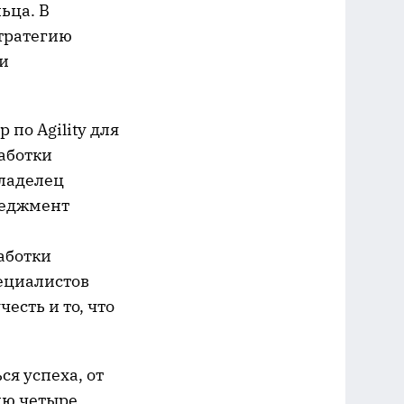
ьца. В
тратегию
 и
 по Agility для
аботки
ладелец
енеджмент
аботки
ециалистов
есть и то, что
ся успеха, от
ию четыре