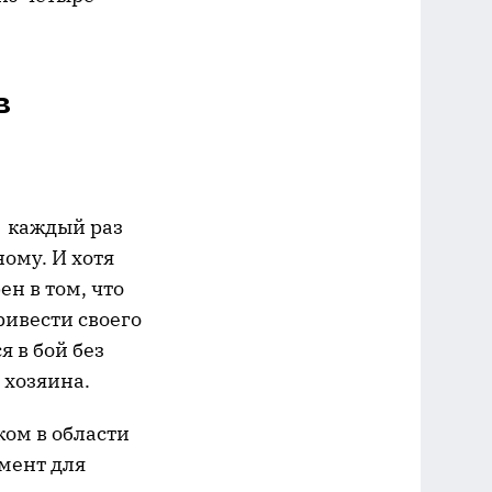
в
я каждый раз
ому. И хотя
н в том, что
ривести своего
я в бой без
 хозяина.
ом в области
мент для