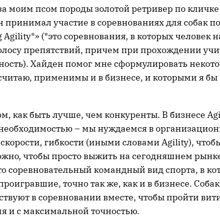
а моим псом породы золотой ретривер по кличке
н принимал участие в соревнованиях для собак п
g Agility*» (*это соревнования, в которых человек
полосу препятствий, причем при прохождении учи
чность). Хайден помог мне сформулировать некот
 считаю, применимы и в бизнесе, и которыми я бы 
 том, как быть лучше, чем конкуренты. В бизнесе Agi
необходимостью – мы нуждаемся в организацион
корости, гибкости (иными словами Agility), чтоб
ожно, чтобы просто выжить на сегодняшнем рынке
 это соревновательный командный вид спорта, в ко
проигравшие, точно так же, как и в бизнесе. Собак
ствуют в соревновании вместе, чтобы пройти вит
мя и с максимальной точностью.