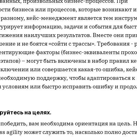
ванных, произвольных бизнес-процессов. При
сти бизнеса или процессов, которые возникают 
-разному, кейс-менеджмент является тем инстру
турирует информацию, задачи и события для быс
тижения наилучших результатов. Вместе они пр
ние и не боятся «сойти с трассы». Требования - 
ентирующие факторы (бизнес-эквиваленты прох
тапов) – могут быть включены в набор правил ке
исключении или совершается какая-то ошибка, ке
необходимую поддержку, чтобы адаптироваться к
условиям или быстро исправить ошибку и продо
руйтесь на целях.
 победить, вам необходима ориентация на цель. Н
ss agility может служить то, насколько полно дост