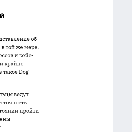
ий
едставление об
в той же мере,
ссов и кейс-
ии крайне
е такое Dog
ельцы ведут
и точность
стоянии пройти
чены
т