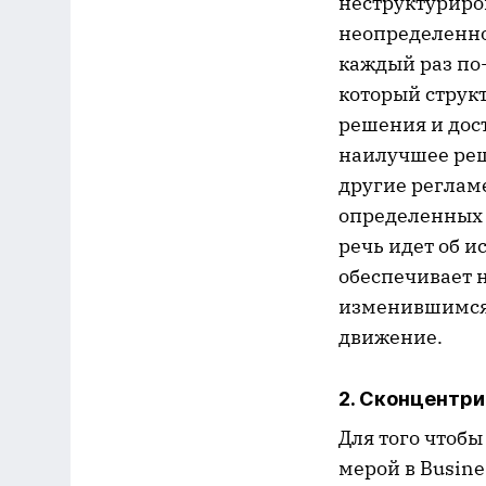
неструктуриро
неопределенно
каждый раз по
который струк
решения и дос
наилучшее реше
другие реглам
определенных э
речь идет об 
обеспечивает 
изменившимся 
движение.
2. Сконцентри
Для того чтобы
мерой в Busine