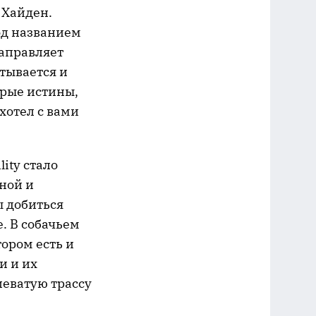
 Хайден.
од названием
 направляет
тывается и
орые истины,
хотел с вами
lity стало
ной и
ы добиться
. В собачьем
тором есть и
и и их
иеватую трассу