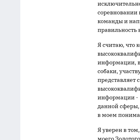
исключительно
соревновании 
команды и нап
правильность 
Я считаю, что 
высококвалифи
информации, в
собаки, участв
представляет с
высококвалифи
информации - 
данной сферы, 
в моем понима
Я уверен в том
моего Золотог