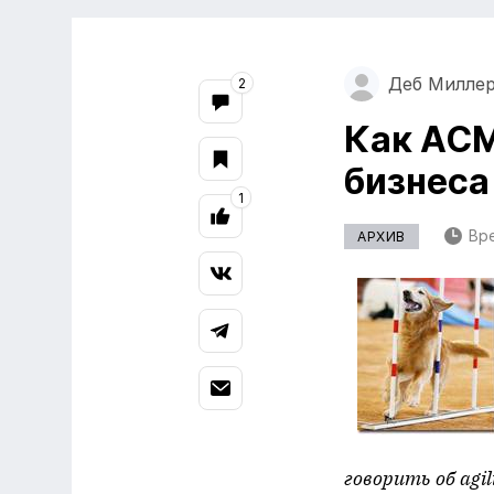
Деб Милле
2
Как ACM
бизнеса
1
Вре
АРХИВ
говорить об agi