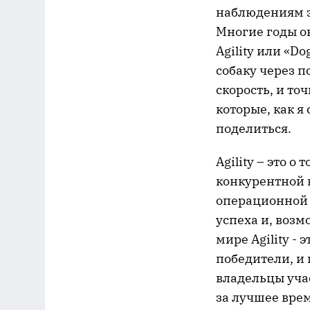
наблюдениям з
Многие годы о
Agility или «Do
собаку через 
скорость, и то
которые, как я
поделиться.
Agility – это о
конкурентной 
операционной с
успеха и, возм
мире Agility -
победители, и 
владельцы уча
за лучшее вре