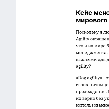
Кейс мен
мирового
Поскольку я лю
Agility окраше
что и из мира 
менеджмента, 
важными для до
agility?
«Dog agility» 
своих питомцев
прохождения. 
их верно без 
использование