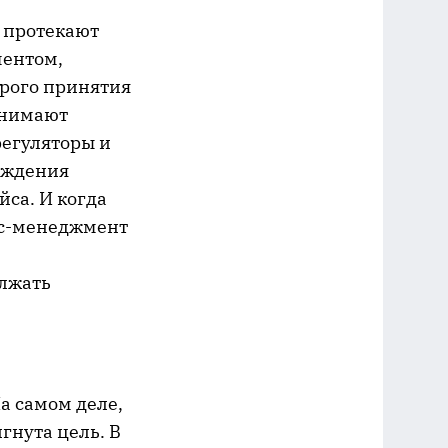
и протекают
ментом,
трого принятия
инимают
регуляторы и
ождения
йса. И когда
йс-менеджмент
лжать
а самом деле,
игнута цель. В