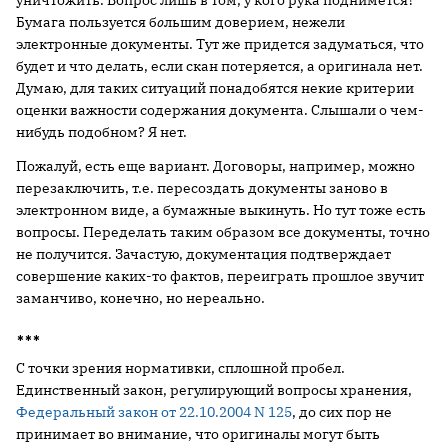
уничтожить. Вопрос лишь в том, у кого рука поднимется?
Бумага пользуется б
о
льшим доверием, нежели
электронные документы. Тут же придется задуматься, что
будет и что делать, если скан потеряется, а оригинала нет.
Думаю, для таких ситуаций понадобятся некие критерии
оценки важности содержания документа. Слышали о чем-
нибудь подобном? Я нет.
Пожалуй, есть еще вариант. Договоры, например, можно
перезаключить, т.е. пересоздать документы заново в
электронном виде, а бумажные выкинуть. Но тут тоже есть
вопросы. Переделать таким образом все документы, точно
не получится. Зачастую, документация подтверждает
совершение каких-то фактов, переиграть прошлое звучит
заманчиво, конечно, но нереально.
***
С точки зрения нормативки, сплошной пробел.
Единственный закон, регулирующий вопросы хранения,
Федеральный закон от 22.10.2004 N 125
, до сих пор не
принимает во внимание, что оригиналы могут быть