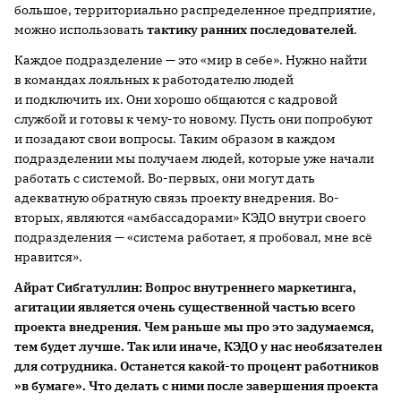
большое, территориально распределенное предприятие,
можно использовать
тактику ранних последователей
.
Каждое подразделение — это «мир в себе». Нужно найти
в командах лояльных к работодателю людей
и подключить их. Они хорошо общаются с кадровой
службой и готовы к чему-то новому. Пусть они попробуют
и позадают свои вопросы. Таким образом в каждом
подразделении мы получаем людей, которые уже начали
работать с системой. Во-первых, они могут дать
адекватную обратную связь проекту внедрения. Во-
вторых, являются «амбассадорами» КЭДО внутри своего
подразделения — «система работает, я пробовал, мне всё
нравится».
Айрат
Сибгатуллин: Вопрос внутреннего маркетинга,
агитации является
очень существенной частью
всего
проекта внедрения. Чем ран
ьше мы про это задумаемся,
тем
будет лучше.
Так или иначе,
КЭДО
у
нас не
обя
зателен
для сотрудника.
О
станет
ся какой-то процент работников
»
в бумаге
». Что делать с ними после завершения проекта