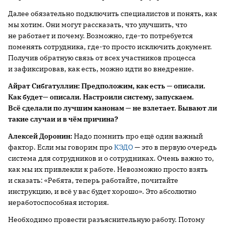
Далее обязательно подключить специалистов и понять, как
мы хотим. Они могут рассказать, что улучшить, что
не работает и почему. Возможно, где-то потребуется
поменять сотрудника, где-то просто исключить документ.
Получив обратную связь от всех участников процесса
и зафиксировав, как есть, можно идти во внедрение.
Айрат
Сибгатуллин
: П
ред
положим, как есть
—
описали.
Как будет
—
описали.
Настр
оили систему, запускаем.
В
сё сделали
по лучшим канонам —
не взлетает
.
Бывают ли
такие случаи и
в чём
причин
а
?
Алексей Доронин
:
Надо помнить про ещё один важный
фактор. Если мы говорим про
КЭДО
— это в первую очередь
система для сотрудников и о сотрудниках. Очень важно то,
как мы их привлекли к работе. Невозможно просто взять
и сказать: «Ребята, теперь работайте, почитайте
инструкцию, и всё у вас будет хорошо». Это абсолютно
неработоспособная история.
Необходимо провести разъяснительную работу. Потому