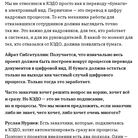
Мы не относимся к КЭДО просто как к переводу «бумаги»
в электронный вид. Первичное — это перевод в цифру
кадровых процессов. То есть механика работы для
отказавшихся сотрудников должна выглядеть точно
так же. Это важно для кадровиков, для тех, кто работает
в системах, и для их руководителей. В какой-то момент для
тех, кто отказался от КЭДО, должна появляться бумага.
Айрат
Сибгатуллин: П
олучается,
что
изначально весь
проект должен быть построен вокруг процессов пере
вода
документов в цифровой вид. И
бумага должна остаться
только на выходе к
ак частный случай
цифрового
процесса. Только тогда это заработает.
Часто заказчи
к хочет решить вопрос
на корню, хочет всё
и сразу.
Но
КЭДО — это не только подписание,
но и процессы.
Что
мы можем предложить,
если заказчик
либо не знает, чего
хочет, либо хочет очень многого?
Руслан Нуриев:
Есть заказчики, которые, подключаясь
к КЭДО, хотят автоматизировать сразу все процессы.
Поэтому у проектов внедрения есть два подхода. Один —