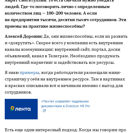
людей
. Г
де
-то
поговорить
лично
с определенным
количеством
лиц
—
100–
200
человек
.
А е
сли
на предприятии тыся
чи, десятки тысяч сотрудников. Эти
при
е
мы
на практике жизнеспособны?
Алексей Доронин
:
Да, они жизнеспособны, если их развить
и «докрутить». Скорее всего у компании есть внутренние
каналы коммуникации: внутренний сайт, портал, доски
объявлений, канал в Телеграм. Необходимо продумать
внутренний маркетинг и задействовать все ресурсы.
Я знаю
примеры
, когда работодатели размещали мини-
страничку у себя на внутреннем ресурсе. Там в картинках
и красках описывали всё и начинали именно с выгод для
сотрудников.
«Лента» управляет кадровыми
документами в Directum HR Pro
Есть еще один интересный подход. Когда мы говорим про