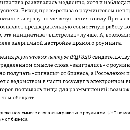
нициатива развивалась медленно, хотя и наблюда
успехи. Выход пресс-релиза о роуминговом центр
актически сразу после вступления в силу Прика
означает предварительную совместную работу к
 эта инициатива «выстрелит» лучше. А, возможно
более энергичной настройке прямого роуминга.
ления
роуминговых центров (РЦ) ЭДО
свидетельствуе
пределенном смысле слова «заигрались» с роуми
о получать «сигналы» от бизнеса, а Ростелеком и 
т с ведомством в части госуслуг в электронном ви
аторов появилась пища для размышлений: возмож
 чем обещать.
деленном смысле слова «заигрались» с роумингом. ФНС не мо
» от бизнеса.