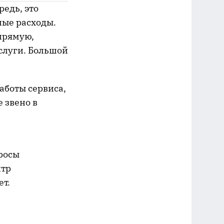
редь, это
ные расходы.
апрямую,
услуги. Большой
аботы сервиса,
 звено в
просы
нтр
ет.