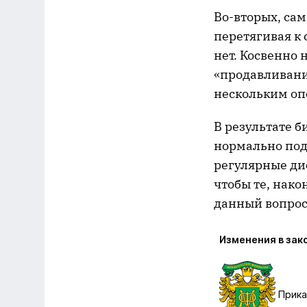
Во-вторых, са
перетягивая к 
нет. Косвенно 
«продавливани
нескольким оп
В результате б
нормально под
регулярные дис
чтобы те, нако
данный вопрос
Изменения в зак
Прик