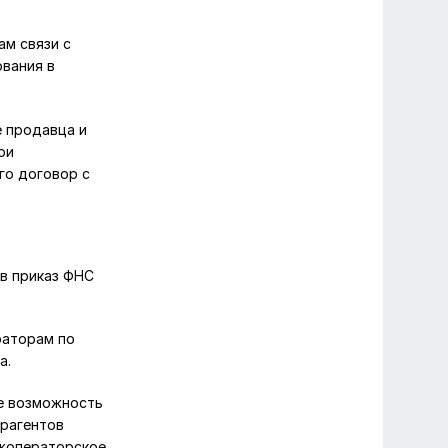
ам связи с
вания в
 продавца и
ри
го договор с
 в приказ ФНС
раторам по
а.
е возможность
рагентов
жоператорское