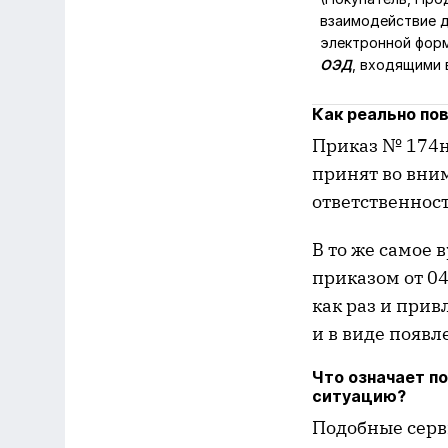
взаимодействие д
электронной форм
ОЭД
, входящими 
Как реально пов
Приказ № 174н
принят во вним
ответственност
В то же самое 
приказом от 0
как раз и прив
и в виде появл
Что означает по
ситуацию?
Подобные серв