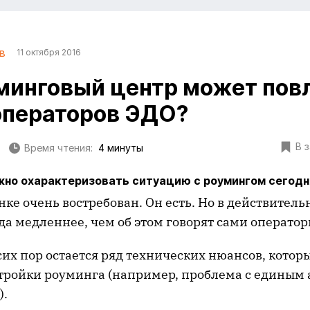
в
11 октября 2016
минговый центр может пов
операторов ЭДО?
В 
Время чтения:
4 минуты
жно охарактеризовать ситуацию с роумингом сегодн
ке очень востребован. Он есть. Но в действитель
да медленнее, чем об этом говорят сами оператор
сих пор остается ряд технических нюансов, кото
тройки роуминга (например, проблема с единым
).