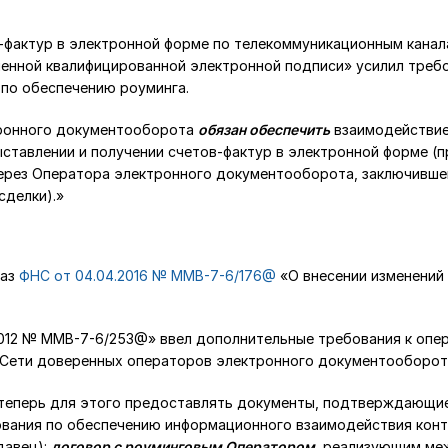
-фактур в электронной форме по телекоммуникационным канал
енной квалифицированной электронной подписи» усилил требо
по обеспечению роуминга.
ронного документооборота
обязан обеспечить
взаимодействие
ыставлении и получении счетов-фактур в электронной форме (п
ерез Оператора электронного документооборота, заключивше
сделки).»
аз
ФНС от 04.04.2016 № ММВ-7-6/176@
«О внесении изменений
2012 № ММВ-7-6/253@» ввел дополнительные требования к опе
 Сети доверенных операторов электронного документооборот
теперь для этого предоставлять документы, подтверждающи
вания по обеспечению информационного взаимодействия конт
давец):
договор с роуминговым Оператором
, реализующим ме