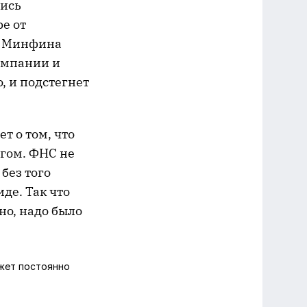
лись
е от
за Минфина
омпании и
, и подстегнет
т о том, что
нгом. ФНС не
без того
де. Так что
но, надо было
жет постоянно