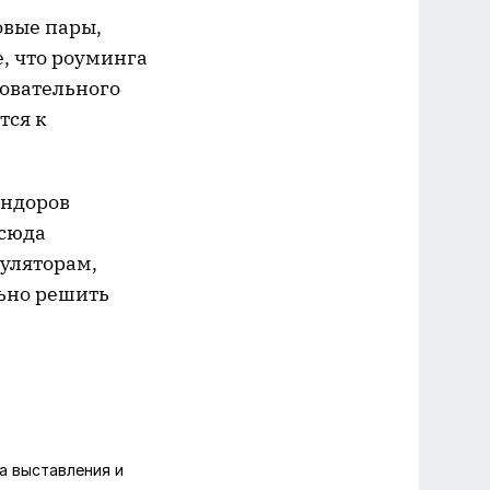
овые пары,
е, что роуминга
довательного
тся к
ендоров
тсюда
гуляторам,
льно решить
 выставления и