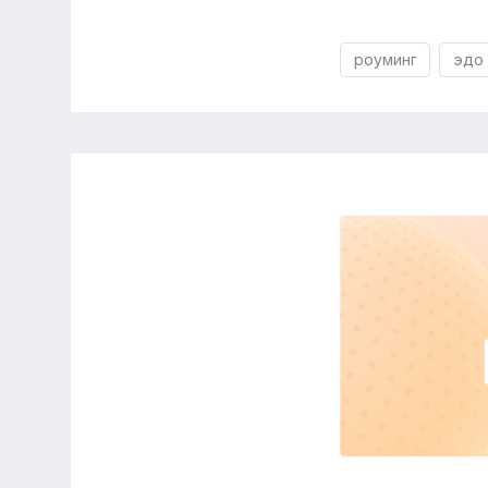
роуминг
эдо