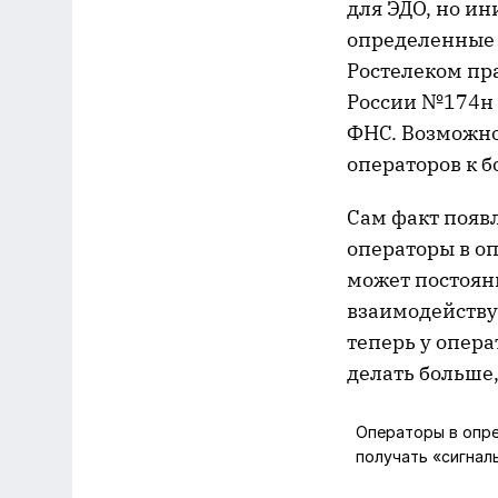
для ЭДО, но и
определенные 
Ростелеком пр
России №174н 
ФНС. Возможно,
операторов к 
Сам факт появ
операторы в о
может постоянн
взаимодействуе
теперь у опер
делать больше,
Операторы в опре
получать «сигналы