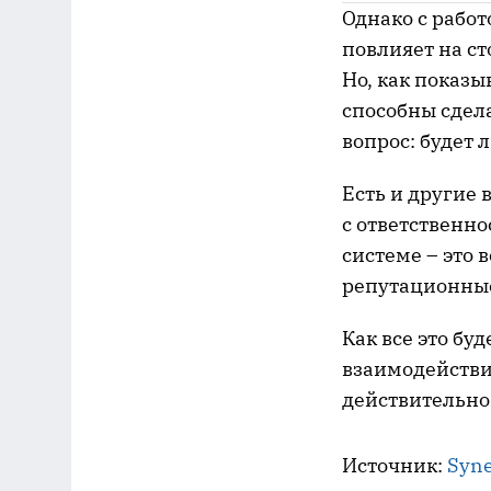
Однако с работ
повлияет на ст
Но, как показы
способны сдела
вопрос: будет 
Есть и другие 
с ответственно
системе – это 
репутационные
Как все это бу
взаимодействи
действительно 
Источник:
Syne