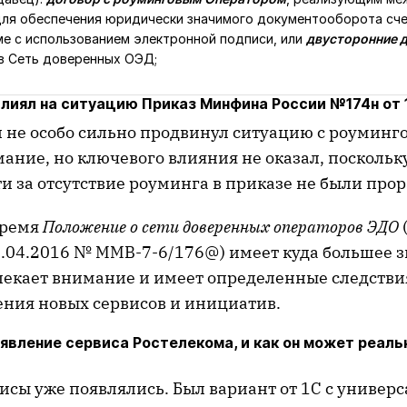
ля обеспечения юридически значимого документооборота сче
е с использованием электронной подписи, или
двусторонние д
в Сеть доверенных ОЭД;
лиял на ситуацию Приказ Минфина России №174н от 1
 не особо сильно продвинул ситуацию с роуминго
ание, но ключевого влияния не оказал, поскольк
и за отсутствие роуминга в приказе не были про
время
Положение о сети доверенных операторов ЭДО
4.04.2016 № ММВ-7-6/176@) имеет куда большее з
лекает внимание и имеет определенные следствия
ения новых сервисов и инициатив.
явление сервиса Ростелекома, и как он может реаль
исы уже появлялись. Был вариант от 1С с универ