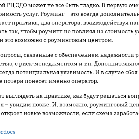
ой РЦ ЭДО может не все быть гладко. В первую оче
оимость услуг. Роуминг – это всегда дополнитель
вает практика, два оператора, взаимодействуя н
ть так, чтобы роуминг не повлиял на стоимость 
ли это возможно с роуминговым центром.
вопросы, связанные с обеспечением надежности р
стью, с риск-менеджментом и т.п. Дополнительное
всегда потенциальная уязвимость. И в случае сбоя
 потери понесет именно оператор.
дет выглядеть на практике, как будут решаться во
я – увидим позже. И, возможно, роуминговый це
откроет новые возможности, если схема заработа
rdocs