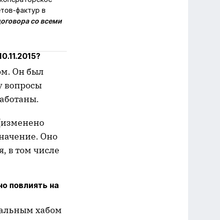
тов-фактур в
оговора со всеми
0.11.2015?
м. Он был
у вопросы
работаны.
(изменено
начение. Оно
, в том числе
но повлиять на
сальным хабом