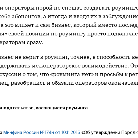
ми операторы порой не спешат создавать роуминг
себе абонентов, а иногда и вводя их в заблуждени
на это влияет и сам бизнес, который вместо после
я» своей позиции по роумингу просто подключае
ераторам сразу.
изнес не верит в роуминг, точнее, в способность в
держивать межоператорское взаимодействие. О
куссии о том, что «роуминга нет» и просьбы к ре
нец, разобрались и обязали операторов окончате
.
онодательстве, касающиеся роуминга
аз
Минфина России №174н от 10.11.2015
«Об утверждении Порядка