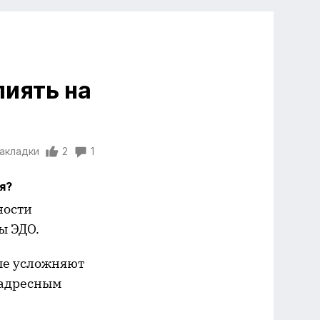
лиять на
закладки
2
1
я?
ности
ы ЭДО.
рые усложняют
 адресным