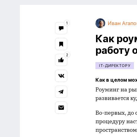
Иван Агапо
1
Как роу
работу 
2
IT-ДИРЕКТОРУ
Как в целом мо
Роуминг на рын
развивается ку
Во-первых, до 
процедуру нас
пространством