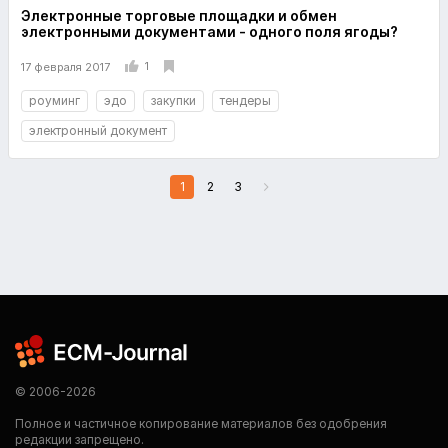
Электронные торговые площадки и обмен
электронными документами - одного поля ягоды?
1
17 февраля 2017
роуминг
эдо
закупки
тендеры
электронный документ
1
2
3
© 2006-2026
Полное и частичное копирование материалов без одобрения
редакции запрещено.