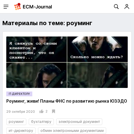
Материалы по теме: роуминг
IT-ДИРЕКТОРУ
Роуминг, живи! Планы ФНС по развитию рынка ЮЗЭДО
2
29 октября 2020
роуминг
бухгалтеру
электронный документ
ит-директору
обмен электронными документами