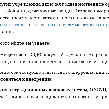
других учреждений, включая подведомственные о
ы, больницы, различные фонды. Это закономерно
асса преимуществ, хоть она пока и вызывает опа
е мы готовы ответить на ваши самые острые вопр
нения.
ямого эфира вы узнаете:
мущества от КЭДО
получат федеральные и реги
сти, организации на местах, а также все служащи
енно сейчас нужно задуматься о цифровизации H
отовиться к внедрению
;
чия от традиционных кадровых систем, 1С: ЗУП
ь ИТ-директору и специалисту по персоналу при