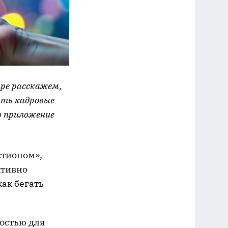
ире расскажем,
ить кадровые
но приложение
стионом»,
ктивно
ак бегать
остью для