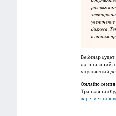
документы
разных кат
электронна
увеличение
бизнеса. Т
с нашим п
Вебинар будет
организаций, 
управлений де
Онлайн-семин
Трансляция буд
зарегистриров