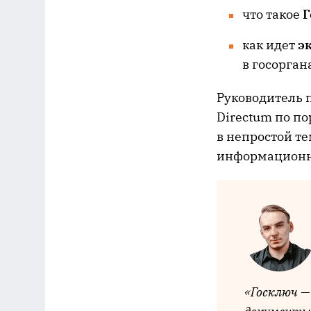
что такое
Г
как идет
э
в госорган
Руководитель 
Directum по п
в непростой т
информационн
«Госключ 