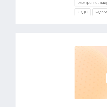
электронное кад
КЭДО
кадро