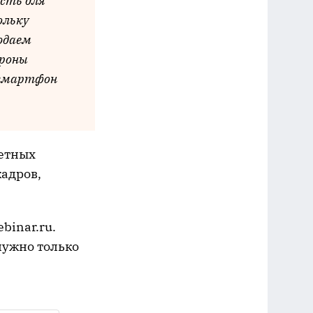
сть для
ольку
людаем
ороны
 смартфон
жетных
кадров,
binar.ru.
нужно только