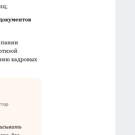
иц;
документов
мпании
ртизой
ению кадровых
ктор
писывать