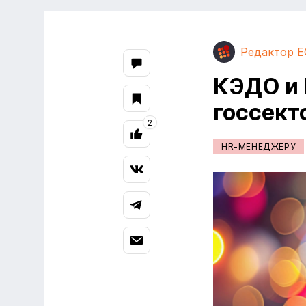
Редактор E
КЭДО и 
госсект
2
HR-МЕНЕДЖЕРУ