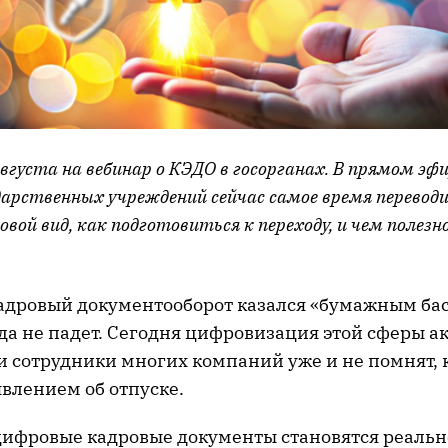
густа на вебинар о КЭДО в госорганах. В прямом эф
ударственных учреждений сейчас самое время перевод
овой вид, как подготовиться к переходу, и чем полез
адровый документооборот казался «бумажным ба
да не падет. Сегодня цифровизация этой сферы а
и сотрудники многих компаний уже и не помнят, к
явлением об отпуске.
цифровые кадровые документы становятся реальн