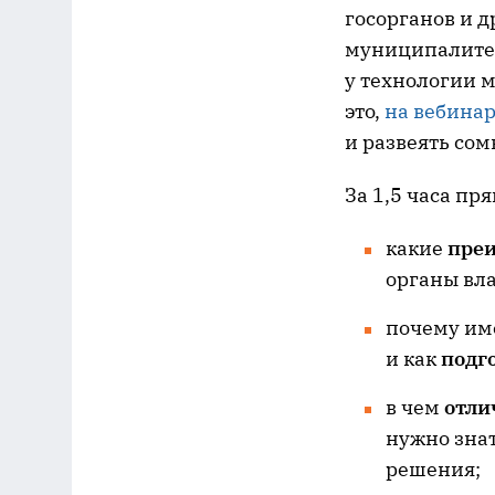
госорганов и 
муниципалитет
у технологии м
это,
на вебинар
и развеять сом
За 1,5 часа пр
какие
преи
органы вла
почему им
и как
подг
в чем
отли
нужно знат
решения;