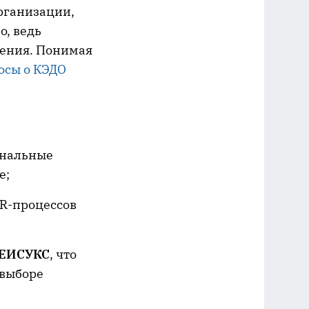
рганизации,
, ведь
сения. Понимая
осы о КЭДО
ональные
е;
R-процессов
, ЕИСУКС
, что
 выборе