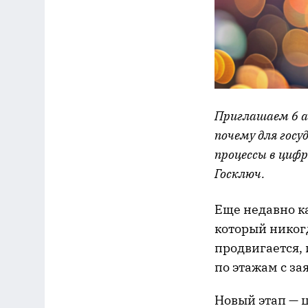
Приглашаем 6 ав
почему для гос
процессы в цифр
Госключ.
Еще недавно к
который никог
продвигается, 
по этажам с за
Новый этап — 