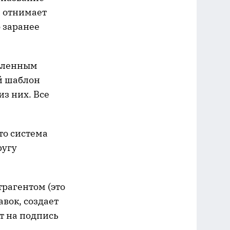
а отнимает
 заранее
овленным
й шаблон
из них. Все
то система
ругу
трагентом (это
авок, создает
т на подпись