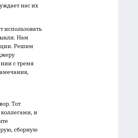
уждает нас их
ет использовать
выкли. Нам
зации. Решим
джеру
ании с тремя
замечания,
ор. Тот
 коллегами, и
чте
орую, сборную