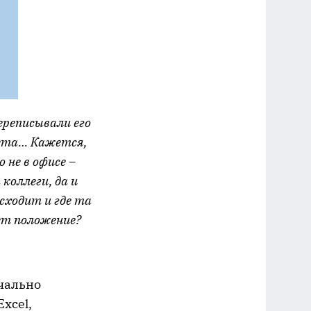
ереписывали его
вета… Кажется,
 не в офисе –
 коллеги, да и
исходит и где та
ет положение?
ачально
xcel,