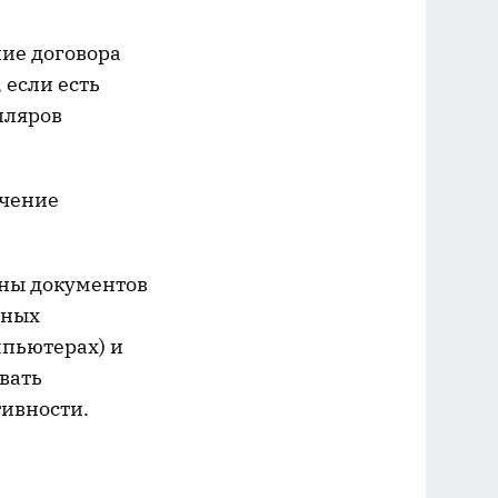
ние договора
 если есть
пляров
учение
оны документов
нных
мпьютерах) и
вать
тивности.