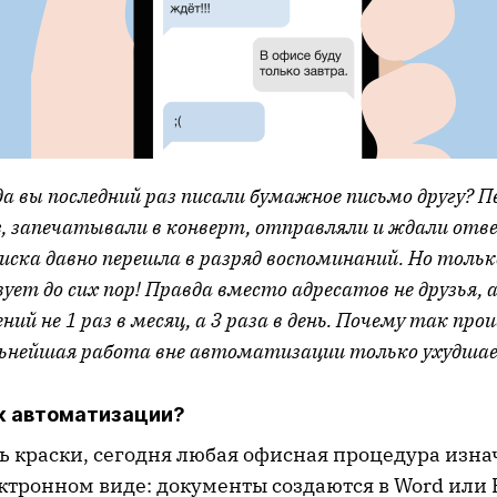
а вы последний раз писали бумажное письмо другу? П
аз, запечатывали в конверт, отправляли и ждали от
ска давно перешла в разряд воспоминаний. Но только
ует до сих пор! Правда вместо адресатов не друзья, а
ий не 1 раз в месяц, а 3 раза в день. Почему так про
альнейшая работа вне автоматизации только ухудша
к автоматизации?
ть краски, сегодня любая офисная процедура изн
ктронном виде: документы создаются в Word или E