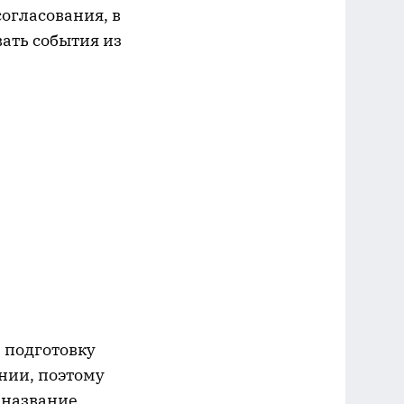
огласования, в
вать события из
а подготовку
нии, поэтому
 название