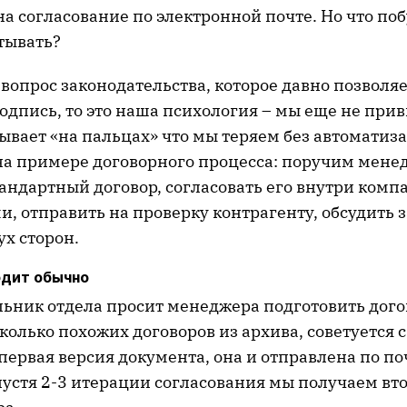
а согласование по электронной почте. Но что поб
тывать?
вопрос законодательства, которое давно позволя
одпись, то это наша психология – мы еще не при
зывает «на пальцах» что мы теряем без автомати
на примере договорного процесса: поручим мене
андартный договор, согласовать его внутри комп
, отправить на проверку контрагенту, обсудить 
ух сторон.
одит обычно
льник отдела просит менеджера подготовить догов
олько похожих договоров из архива, советуется с
 первая версия документа, она и отправлена по по
пустя 2-3 итерации согласования мы получаем вт