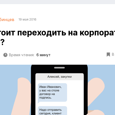
бинцев
19 мая 2016
тоит переходить на корпор
?
В
Время чтения:
6 минут