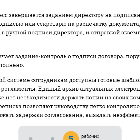
есс завершается заданием директору на подписа
одписью или секретарю на распечатку документа,
 в ручной подписи директора, и отправкой экзем
чает задание-контроль о подписи договора, пор
полнено.
ой системе сотрудникам доступны готовые шабл
 регламенты. Единый архив актуальных электро
же нет необходимости держать копии на своих ко
реписка позволяют руководству легко контролиро
ижать задержки согласования, выявлять неэффек