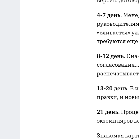
версию догово
4-7 день
. Мене
руководителям,
«сливается» уж
требуются еще 
8-12 день
. Она
согласования..
распечатывает
13-20 день
. В
правки, и новы
21 день
. Проц
экземпляров к
Знакомая карти