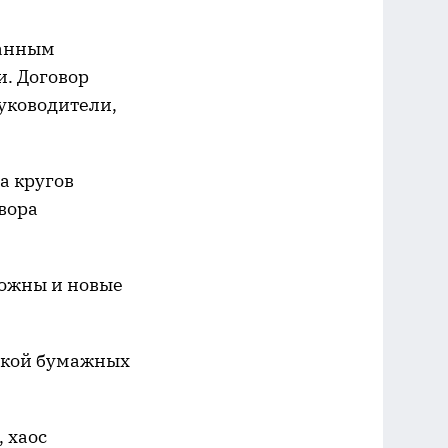
ванным
и. Договор
руководители,
а кругов
овора
можны и новые
авкой бумажных
 хаос