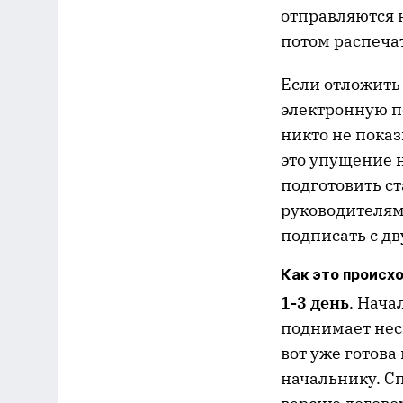
отправляются н
потом распеча
Если отложить 
электронную п
никто не пока
это упущение 
подготовить ст
руководителями
подписать с дв
Как это происх
1-3 день
. Нача
поднимает неск
вот уже готова
начальнику. С