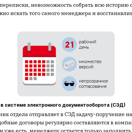
переписки, невозможность собрать всю историю с
жно искать того самого менеджера и восстанавли
 в системе электронного документооборота (СЭД)
ник отдела отправляет в СЭД задачу-поручение н
добные договоры регулярно составляются в компа
 уже есть, менеджеру остается только заполнить