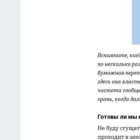
Вспомните, когд
по несколько р
бумажная перепи
здесь она властв
частота сообщен
грань, когда д
Готовы ли мы 
Не буду сгуща
проходит в эле