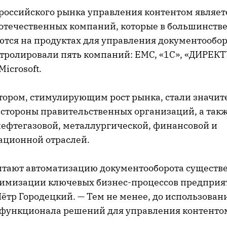
российского рынка управления контентом являет
отечественных компаний, которые в большинстве
тся на продуктах для управления документообор
тролировали пять компаний: EMC, «1С», «ДИРЕКТУ
Microsoft.
ором, стимулирующим рост рынка, стали значи
 стороны правительственных организаций, а так
ефтегазовой, металлургической, финансовой и
ционной отраслей.
итают автоматизацию документооборота сущест
имизации ключевых бизнес-процессов предприят
ётр Городецкий. — Тем не менее, до использован
функционала решений для управления контенто