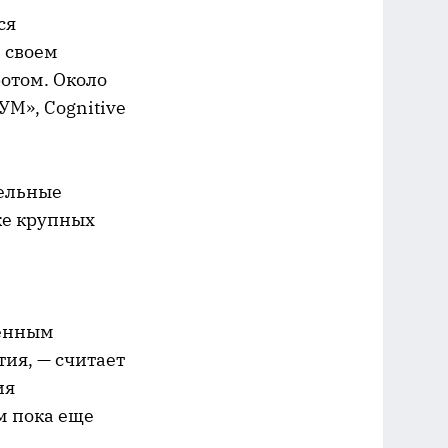
ся
 своем
отом. Около
М», Cognitive
тельные
же крупных
венным
ия, — считает
ия
м пока еще