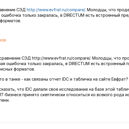
равнение СЭД
http://www.evfrat.ru/compare/
. Молодцы, что прод
 ошибочка только закралась, в DIRECTUM есть встроенный пр
 форматов.
нов
сравнение СЭД http://www.evfrat.ru/compare/. Молодцы, что п
шая ошибочка только закралась, в DIRECTUM есть встроенный
фисных форматов.
то в танке - как связаны отчет IDC и табличка на сайте Евфрат?
казать, что IDC делали свое исследование на базе этой табли
ИТ-бизнесе принято скептически относиться ко всекого рода и
пени.