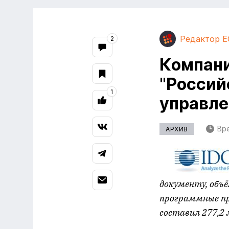
Редактор E
2
Компани
"Россий
1
управле
Вре
АРХИВ
документу, объ
программные про
составил 277,2 