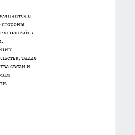
величится в
о стороны
ехнологий, а
м.
лению
льства, такие
тва связи и
емам
ти.