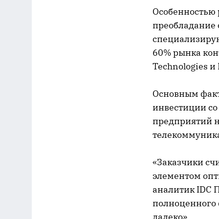
Особенностью 
преобладание 
специализирую
60% рынка кон
Technologies и 
Основным факт
инвестиции со
предприятий н
телекоммуника
«Заказчики сч
элементом опт
аналитик IDC П
полноценного 
далеко».