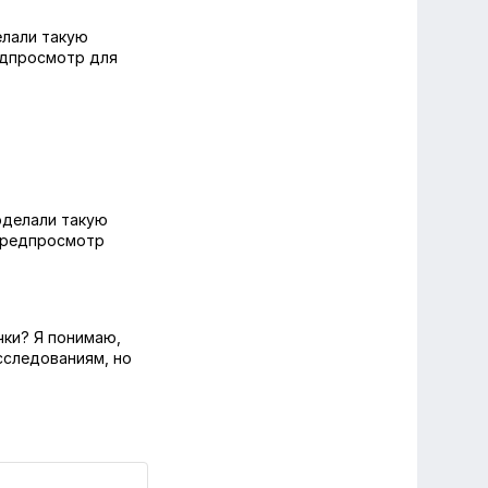
елали такую
едпросмотр для
роделали такую
 предпросмотр
чки? Я понимаю,
сследованиям, но