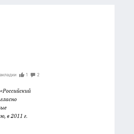
закладки
1
2
 «Российский
гласно
мые
, в 2011 г.