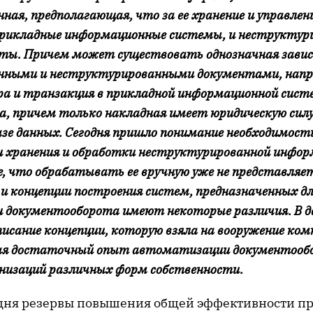
ная, предполагающая, что за ее хранение и управле
прикладные информационные системы, и неструктури
ты. Причем может существовать однозначная зави
нными и неструктурированными документами, напр
ра и транзакция в прикладной информационной систе
да, причем только накладная имеет юридическую сил
азе данных. Сегодня пришло понимание необходимост
хранения и обработки неструктурированной инфор
е, что обрабатывать ее вручную уже не представля
 и концепции построения систем, предназначенных д
документооборота имеют некоторые различия. В д
писание концепции, которую взяла на вооружение ком
щая достаточный опыт автоматизации документооб
анизаций различных форм собственности.
одня резервы повышения общей эффективности п