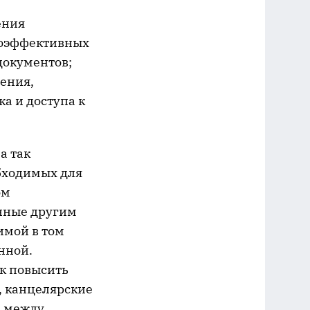
ения
лоэффективных
документов;
ения,
а и доступа к
а так
бходимых для
ом
анные другим
имой в том
нной.
ок повысить
, канцелярские
в между