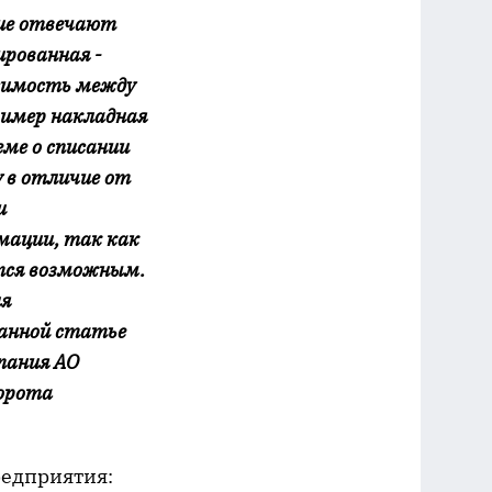
ние отвечают
рованная -
симость между
имер накладная
ме о списании
у в отличие от
и
мации, так как
ется возможным.
ля
анной статье
пания АО
орота
редприятия: