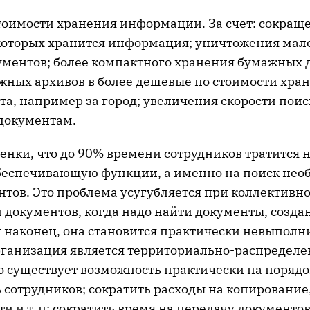
оимости хранения информации. За счет: сокращ
которых хранится информация; уничтожения ма
ментов; более компактного хранения бумажных 
жных архивов в более дешевые по стоимости хран
а, например за город; увеличения скорости поиск
документам.
нки, что до 90% времени сотрудников тратится н
еспечивающую функции, а именно на поиск нео
нтов. Это проблема усугубляется при коллективн
 документов, когда надо найти документы, созд
и наконец, она становится практически невыполн
организация является территориально-распределе
о существует возможность практически на поряд
 сотрудников; сократить расходы на копирование
 и т. п; сократить время на передачу документо