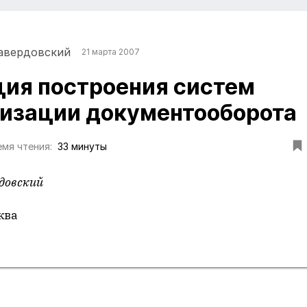
авердовский
21 марта 2007
ия построения систем
изации документооборота
мя чтения:
33 минуты
довский
ква