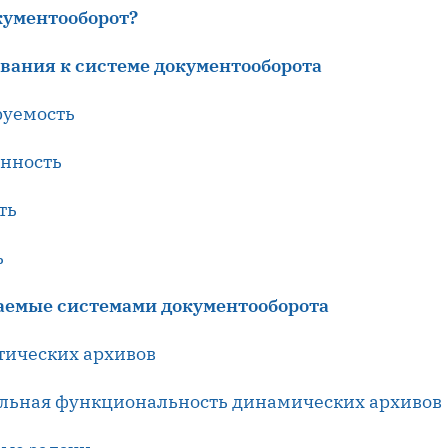
окументооборот?
ования к системе документооборота
руемость
енность
ть
ь
шаемые системами документооборота
атических архивов
ельная функциональность динамических архивов