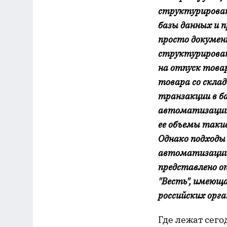
структурирован
базы данных и 
просто докумен
структурирова
на отпуск това
товара со скла
транзакции в б
автоматизации 
ее объемы таки
Однако подходы
автоматизации 
представлено о
"Весть", имею
российских орг
Где лежат сег