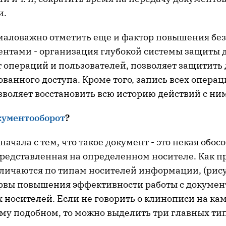
и.
емаловажно отметить еще и фактор повышения бе
ментами - организация глубокой системы защиты 
т операций и пользователей, позволяет защитить
анного доступа. Кроме того, запись всех операц
зволяет восстановить всю историю действий с ни
кументооборот
?
ачала с тем, что такое документ - это некая обос
едставленная на определенном носителе. Как п
личаются по типам носителей информации, (рисун
рвы повышения эффективности работы с докумен
 носителей. Если не говорить о клинописи на ка
ому подобном, то можно выделить три главных ти