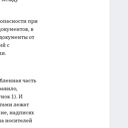
зопасности при
документов, в
 документы от
ий с
ми.
обленная часть
равило,
ок 1). И
тами лежат
мне, надписях
па носителей