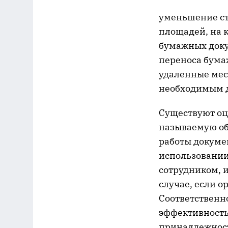
уменьшение ст
площадей, на 
бумажных доку
переноса бума
удаленные мест
необходимым 
Существуют оце
называемую об
работы докуме
использовании
сотрудником, 
случае, если 
Соответственн
эффективность
принадлежности