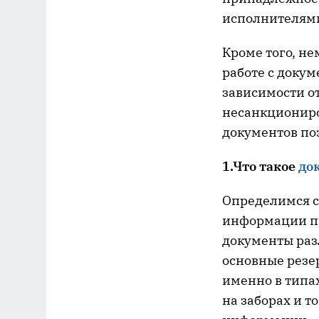
исполнителям
Кроме того, н
работе с доку
зависимости о
несанкциониров
документов по
1.Что такое
до
Определимся сн
информации пр
документы раз
основные резе
именно в типах
на заборах и т