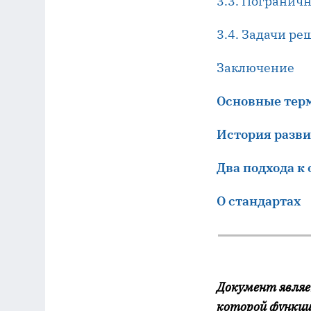
3.3. Погранич
3.4. Задачи р
Заключение
Основные тер
История разви
Два подхода к
О стандартах
Документ являе
которой функци