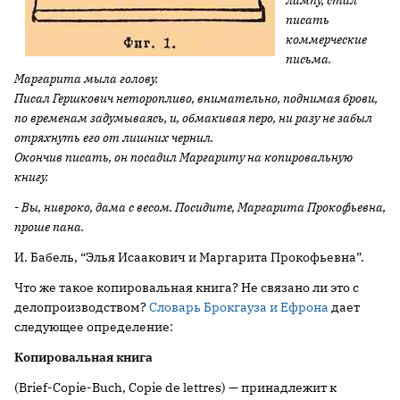
лампу, стал
писать
коммерческие
письма.
Маргарита мыла голову.
Писал Гершкович неторопливо, внимательно, поднимая брови,
по временам задумываясь, и, обмакивая перо, ни разу не забыл
отряхнуть его от лишних чернил.
Окончив писать, он посадил Маргариту на
копировальную
книгу.
- Вы, нивроко, дама с весом. Посидите, Маргарита Прокофьевна,
проше пана.
И. Бабель, “Элья Исаакович и Маргарита Прокофьевна”.
Что же такое копировальная книга? Не связано ли это с
делопроизводством?
Словарь Брокгауза и Ефрона
дает
следующее определение:
Копировальная книга
(Brief-Copie-Buch, Copie de lettres) — принадлежит к