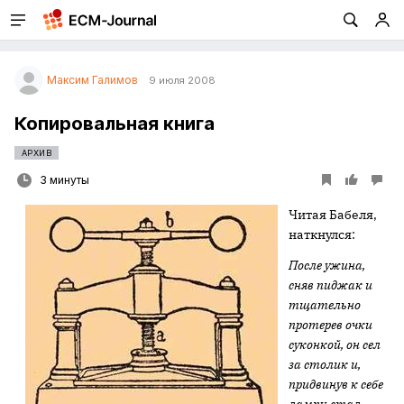
Максим Галимов
9 июля 2008
Копировальная книга
АРХИВ
3 минуты
Читая Бабеля,
наткнулся:
После ужина,
сняв пиджак и
тщательно
протерев очки
суконкой, он сел
за столик и,
придвинув к себе