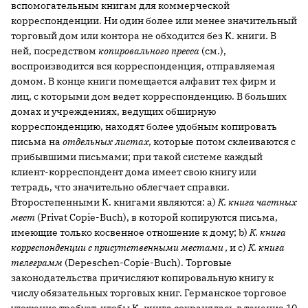
вспомогательным книгам для коммерческой
корреспонденции. Ни один более или менее значительный
торговый дом или контора не обходится без К. книги. В
ней, посредством
копировального пресса
(см.),
воспроизводится вся корреспонденция, отправляемая
домом. В конце книги помещается алфавит тех фирм и
лиц, с которыми дом ведет корреспонденцию. В больших
домах и учреждениях, ведущих обширную
корреспонденцию, находят более удобным копировать
письма на
отдельных листах,
которые потом склеиваются с
прибывшими письмами; при такой системе каждый
клиент-корреспондент дома имеет свою книгу или
тетрадь, что значительно облегчает справки.
Второстепенными К. книгами являются: а)
К. книга частных
мест
(Privat Copie-Buch), в которой копируются письма,
имеющие только косвенное отношение к дому; b)
К. книга
корреспонденции с присутственными местами
,
и с)
К. книга
телеграмм
(Depeschen-Copie-Buch). Торговые
законодательства причисляют копировальную книгу к
числу обязательных торговых книг. Германское торговое