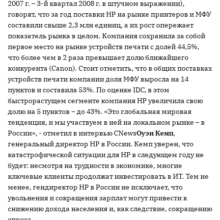
2007 г
. – 3-й квартал
2008 г
. в штучном выражении),
говорят, что за год поставки НР на рынке принтеров и МФУ
составили свыше 2,3 млн единиц, а их рост опережает
показатель рынка в целом. Компания сохранила за собой
первое место на рынке устройств печати с долей 44,5%,
что более чем в 2 раза превышает долю ближайшего
конкурента (Canon). Стоит отметить, что в общих поставках
устройств печати компании доля МФУ выросла на 14
пунктов и составила 53%. По оценке IDC, в этом
быстрорастущем сегменте компания HP увеличила свою
долю на 5 пунктов – до 43%. «Это глобальная мировая
тенденция, и мы участвуем в ней на локальном рынке – в
России», - отметил в интервью CNews
Оуэн Кемп
,
генеральный директор HP в России. Кемп уверен, что
катастрофической ситуации для HP в следующем году не
будет: несмотря на трудности в экономике, многие
ключевые клиенты продолжат инвестировать в ИТ. Тем не
менее, гендиректор HP в России не исключает, что
увольнения и сокращения зарплат могут привести к
снижению дохода населения и, как следствие, сокращению
спроса.