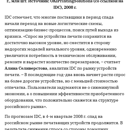
г
., млн шт. Источник:
OKI
Printing
Solutions
(со ссылкой на
IDC
),
2008 г
.
IDC отмечает, что многие поставщики в период спада
начали переход на новые логистические схемы,
оптимизацию бизнес-процессов, поиск путей выхода из
кризиса. «Спрос на устройства печати сохранится на
достаточно высоком уровне, но сместится в сторону
недорогих моделей начального уровня, одновременно
увеличится потребность в техническом обслуживании,
ремонте и вырастет количество перезаправок, – считает
Алина Селиверстова
, аналитик IDC по рынку устройств
печати. – В последующие год-два вновь начнет расти спрос
на более дорогие устройства, но с меньшей стоимостью
отпечатка. Пользователи задумаются не о сиюминутной
экономии, а о повышении эффективности приобретенного
оборудования, что положительно скажется на структуре
российского рынка».
По прогнозам IDC, в 4-м квартале
2008 г
. спад на
российском рынке печатающих устройств продолжится. В
результате снижения спроса со стороны домашних