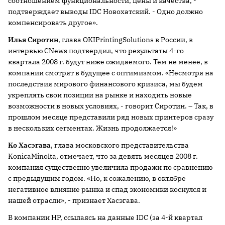
соотношением функциональности, цены и качества, -
подтверждает выводы IDC Новохатский. - Одно должно
компенсировать другое».
Илья Сиротин
, глава OKIPrintingSolutions в России, в
интервью CNews подтвердил, что результаты 4-го
квартала
2008 г
. будут ниже ожидаемого. Тем не менее, в
компании смотрят в будущее с оптимизмом. «Несмотря на
последствия мирового финансового кризиса, мы будем
укреплять свои позиции на рынке и находить новые
возможности в новых условиях, - говорит Сиротин. – Так, в
прошлом месяце представили ряд новых принтеров сразу
в нескольких сегментах. Жизнь продолжается!»
Ko
Хасэгава
, глава московского представительства
KonicaMinolta, отмечает, что за девять месяцев 2008 г.
компания существенно увеличила продажи по сравнению
с предыдущим годом. «Но, к сожалению, в октябре
негативное влияние рынка и спад экономики коснулся и
нашей отрасли», - признает Хасэгава.
В компании НР, ссылаясь на данные IDC (за 4-й квартал