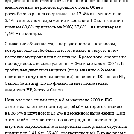
существенное снижение объёмов поставок по сравнению с
аналогичным периодом прошлого года. Объем
российского рынка сократился на 17,4% в штучном и на
3,4% в денежном выражении и составил 1,2 млн. единиц,
причём 60,8% пришлось на МФУ, 37,6% – на принтеры и
1,6% – на копиры.
Снижение объясняется, в первую очередь, кризисом,
который еще слабо был заметен в июле и августе и по-
настоящему проявился в сентябре. Кроме того, сравнение
проводилось с весьма успешным 3-м кварталом
2007 г
. В
тройку ведущих поставщиков (по убыванию объёмов
поставок в штучном выражении) по версии IDC вошли HP,
Canon, Samsung. Но по финансовым показателям
лидируют HP, Xerox и Canon.
Наиболее заметный спад в 3-м квартале
2008 г
. IDC
отметила на рынке принтеров, объём которого снизился
на 38,9% в штучном и 13,2% в денежном выражении. При
этом наиболее значительно «пострадали» поставки (в
штучном выражении) монохромных лазерных и струйных
принтеров (-41,6 и -39,4%, соответственно). В то же время,