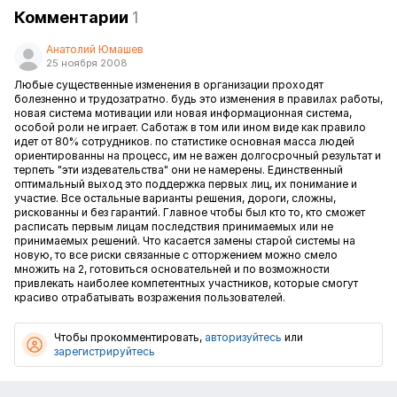
Комментарии
1
Анатолий Юмашев
25 ноября 2008
Любые существенные изменения в организации проходят
болезненно и трудозатратно. будь это изменения в правилах работы,
новая система мотивации или новая информационная система,
особой роли не играет. Саботаж в том или ином виде как правило
идет от 80% сотрудников. по статистике основная масса людей
ориентированны на процесс, им не важен долгосрочный результат и
терпеть "эти издевательства" они не намерены. Единственный
оптимальный выход это поддержка первых лиц, их понимание и
участие. Все остальные варианты решения, дороги, сложны,
рискованны и без гарантий. Главное чтобы был кто то, кто сможет
расписать первым лицам последствия принимаемых или не
принимаемых решений. Что касается замены старой системы на
новую, то все риски связанные с отторжением можно смело
множить на 2, готовиться основательней и по возможности
привлекать наиболее компетентных участников, которые смогут
красиво отрабатывать возражения пользователей.
Чтобы прокомментировать,
авторизуйтесь
или
зарегистрируйтесь