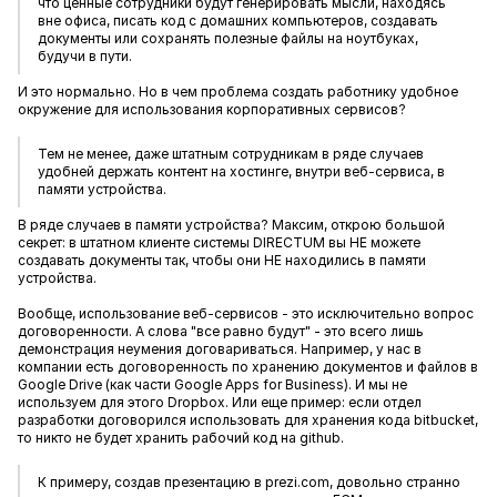
что ценные сотрудники будут генерировать мысли, находясь
вне офиса, писать код с домашних компьютеров, создавать
документы или сохранять полезные файлы на ноутбуках,
будучи в пути.
И это нормально. Но в чем проблема создать работнику удобное
окружение для использования корпоративных сервисов?
Тем не менее, даже штатным сотрудникам в ряде случаев
удобней держать контент на хостинге, внутри веб-сервиса, в
памяти устройства.
В ряде случаев в памяти устройства? Максим, открою большой
секрет: в штатном клиенте системы DIRECTUM вы НЕ можете
создавать документы так, чтобы они НЕ находились в памяти
устройства.
Вообще, использование веб-сервисов - это исключительно вопрос
договоренности. А слова "все равно будут" - это всего лишь
демонстрация неумения договариваться. Например, у нас в
компании есть договоренность по хранению документов и файлов в
Google Drive (как части Google Apps for Business). И мы не
используем для этого Dropbox. Или еще пример: если отдел
разработки договорился использовать для хранения кода bitbucket,
то никто не будет хранить рабочий код на github.
К примеру, создав презентацию в prezi.com, довольно странно