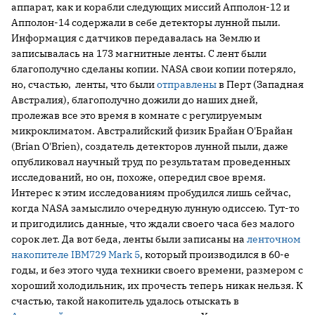
аппарат, как и корабли следующих миссий Апполон-12 и
Апполон-14 содержали в себе детекторы лунной пыли.
Информация с датчиков передавалась на Землю и
записывалась на 173 магнитные ленты. С лент были
благополучно сделаны копии. NASA свои копии потеряло,
но, счастью, ленты, что были
отправлены
в Перт (Западная
Австралия), благополучно дожили до наших дней,
пролежав все это время в комнате с регулируемым
микроклиматом. Австралийский физик Брайан О'Брайан
(Brian O'Brien), создатель детекторов лунной пыли, даже
опубликовал научный труд по результатам проведенных
исследований, но он, похоже, опередил свое время.
Интерес к этим исследованиям пробудился лишь сейчас,
когда NASA замыслило очередную лунную одиссею. Тут-то
и пригодились данные, что ждали своего часа без малого
сорок лет. Да вот беда, ленты были записаны на
ленточном
накопителе IBM729 Mark 5
, который производился в 60-е
годы, и без этого чуда техники своего времени, размером с
хороший холодильник, их прочесть теперь никак нельзя. К
счастью, такой накопитель удалось отыскать в