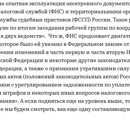
на опытная эксплуатация электронного документ
алоговой службой (ФНС) и территориальными о
лужбы судебных приставов (ФССП) России. Такое
уне по итогам заседания рабочей группы по коо
я двух ведомств». Что ж, ФНС продолжает двигат
 которое было ей указано в Федеральном законе о
сении изменений в часть первую и часть вторую 
йской Федерации и некоторые другие законодате
дерации, а также о признании утратившими силу
ых актов (положений законодательных актов) Рос
вязи с урегулированием задолженности по уплате
 и штрафов и некоторых иных вопросов налогового
ния». А если подняться еще на уровень выше, то
е мы будем смотреть, как еще одну составляющу
.