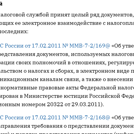
й
алоговой службой принят целый ряд документов,
щих ее электронное взаимодействие с налогоп
последних:
С России от 17.02.2011 № ММВ-7-2/169@
«Об утв
редставления документов, используемых налого
зации своих полномочий в отношениях, регулир
льством о налогах и сборах, в электронном виде 
никационным каналам связи, а также о внесении
 нормативные правовые акты Федеральной налог
рирован в Министерстве юстиции Российской Фед
ионным номером 20322 от 29.03.2011).
С России от 17.02.2011 № ММВ-7-2/168@
«Об утв
аправления требования о представлении докумен