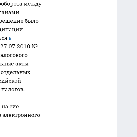
ооборота между
рганами
 решение было
рдинации
ься
в
т 27.07.2010 №
Налогового
льные акты
 отдельных
сийской
 налогов,
 на сие
ю электронного