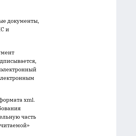
ые документы,
НС и
умент
дписывается,
я электронный
 электронным
формата xml.
бования
тельную часть
очитаемой»