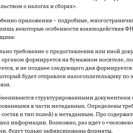
льством о налогах и сборах».
обенно приложения – подробные, многостраничн
у лишь некоторые особенности взаимодействия Ф
щика:
льно требование о предоставлении или иной док
 органом формируется на бумажном носителе, по
уется, и не позднее следующего дня формируетс
 который будет отправлен налогоплательщику по
язи.
бмениваются структурированными документами 
рованными в части метаданных. Определены тре
, состав и тип полей) к метаданным. Про содержа
ашел информации. Возможно, раз идет о «человек
и, будут только зафиксированы форматы.