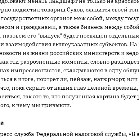
должают менять ландшафт не только на арабском
ерно подметил товарищ Сухов, славится своей тон
 государственных органов меж собой, между гос
есом и гражданами, а также бизнеса между собой
. назовем его "выпуск" будет посвящен отдельн
и взаимодействия вышеуказанных субъектов. На 
новости из жизни российских министерств и ведо
 как эти разрозненные моменты, словно разноцве
тнах импрессионистов, складываются в одну общу
ься в итоге, портрет ли, пейзаж, натюрморт, или
что, пока скрыто от наших глаз пеленой времени,
аситься, так это то, что полученная картина буде
того, к чему мы привыкли.
ый
ресс-служба Федеральной налоговой службы, «В а