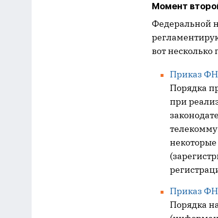
Момент второ
Федеральной н
регламентирую
вот несколько 
Приказ ФН
Порядка п
при реали
законодате
телекомму
некоторые
(зарегист
регистрац
Приказ ФН
Порядка н