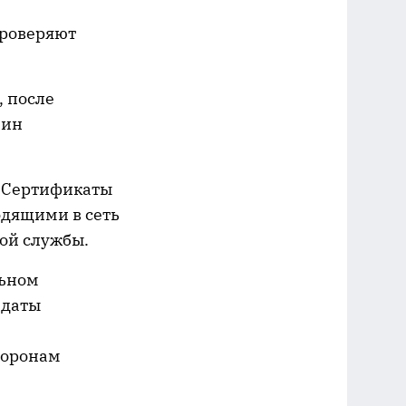
проверяют
 после
мин
. Сертификаты
дящими в сеть
ой службы.
льном
 даты
торонам