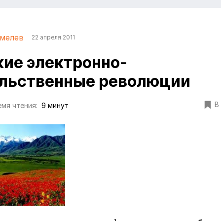
мелев
22 апреля 2011
ие электронно-
льственные революции
В
мя чтения:
9 минут