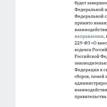
будет заверше
Федеральной н
Федеральной с
принято накан
взаимодействи
направлении
,
229-ФЗ «О вне
кодекса Росси
Российской Фе
законодательн
Федерации в с
сборов, пеней
администрирова
взаимодействи
правительства