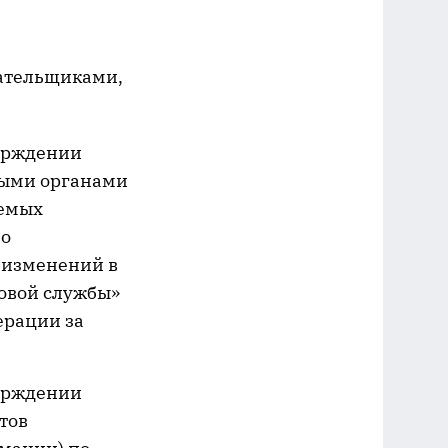
лательщиками,
ерждении
выми органами
уемых
по
 изменений в
овой службы»
ерации за
ерждении
тов