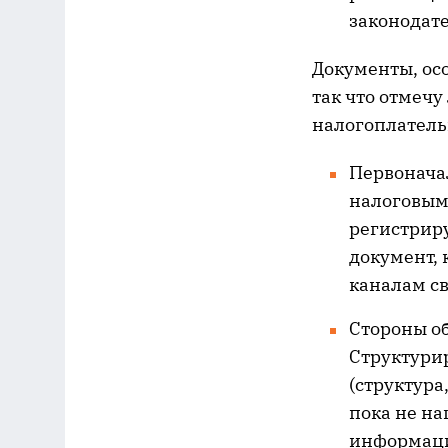
законодате
Документы, ос
так что отмеч
налогоплатель
Первонача
налоговым
регистрир
документ,
каналам св
Стороны о
Структури
(структура
пока не н
информаци