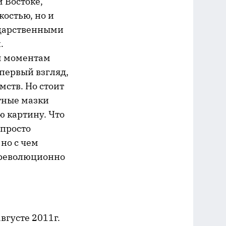
 Востоке,
костью, но и
ударственными
.
ым моментам
первый взгляд,
мств. Но стоит
тные мазки
ю картину. Что
 просто
 но с чем
т революционно
вгусте 2011г.