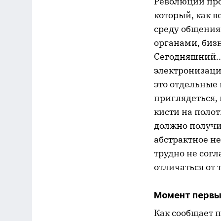
Революции про
который, как в
среду общения
органами, бизн
Сегодняшний..
электронизаци
это отдельные 
приглядеться,
кисти на поло
должно получит
абстрактное не
трудно не согл
отличаться от 
Момент перв
Как сообщает п