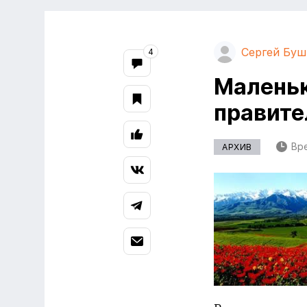
Сергей Буш
4
Маленьк
правите
Вре
АРХИВ