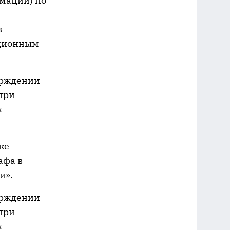
мации) по
в
ационным
ерждении
при
х
ке
афа в
и».
ерждении
при
х