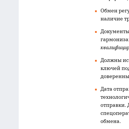
Обмен регу
наличие т
Документы
гармонизац
квалифицир
Должны ис
ключей по
доверенны
Дата отпра
технологи
отправки.
спецопера
обмена.