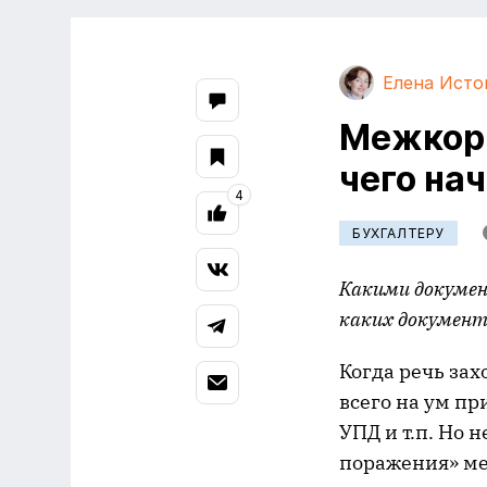
Елена Исто
Межкорп
чего на
4
БУХГАЛТЕРУ
Какими докумен
каких документ
Когда речь за
всего на ум п
УПД и т.п. Но 
поражения» ме