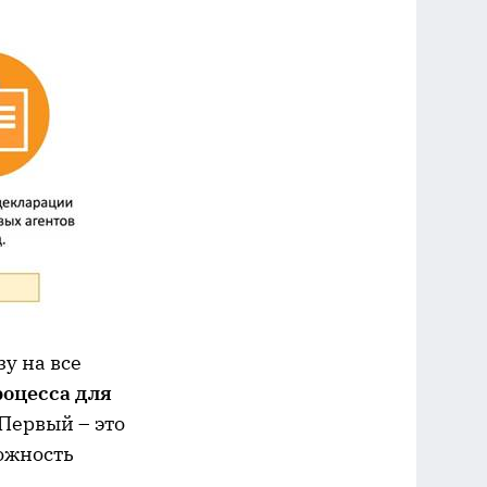
у на все
роцесса для
 Первый – это
ожность