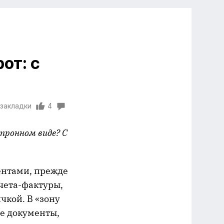
от: с
 закладки
4
тронном виде? С
ентами, прежде
чета-фактуры,
чкой. В «зону
е документы,