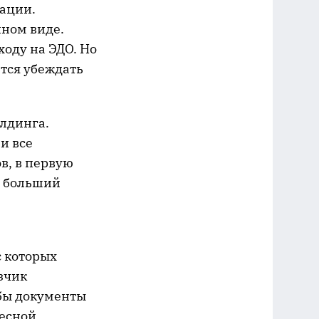
зации.
нном виде.
ходу на ЭДО. Но
ится убеждать
олдинга.
и все
в, в первую
т больший
с которых
зчик
обы документы
тесной