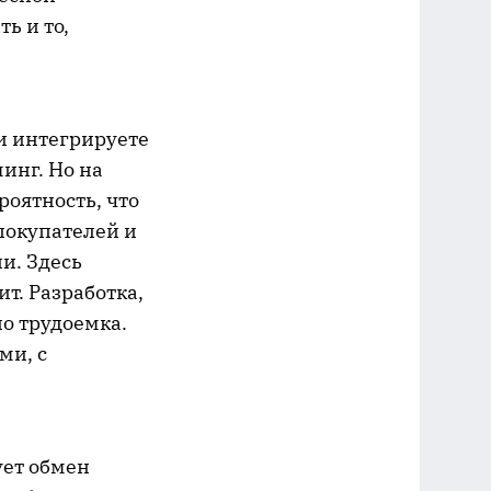
ь и то,
и интегрируете
инг. Но на
роятность, что
покупателей и
и. Здесь
т. Разработка,
о трудоемка.
ми, с
ует обмен