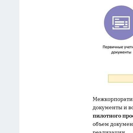
Межкорпоратив
документы и вс
пилотного про
объем докумен
реализации.