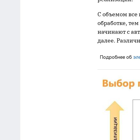
С объемом все 
обработке, тем
начинают с ав
далее. Различ
Подробнее об
эл