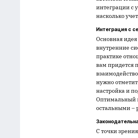
интеграции с у
насколько уче
Интеграция с с
Основная идея
внутренние сис
практике отно
вам придется 
взаимодействов
нужно отметить
настройка и п
Оптимальный в
остальными – 
Законодательна
С точки зрени