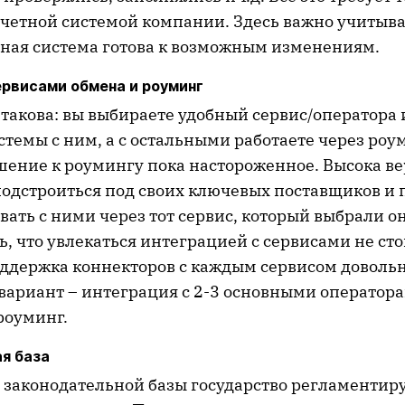
четной системой компании. Здесь важно учитыват
тная система готова к возможным изменениям.
ервисами обмена и роуминг
 такова: вы выбираете удобный сервис/оператора 
темы с ним, а с остальными работаете через роум
шение к роумингу пока настороженное. Высока ве
подстроиться под своих ключевых поставщиков и 
ать с ними через тот сервис, который выбрали он
, что увлекаться интеграцией с сервисами не стои
оддержка коннекторов с каждым сервисом довольн
ариант – интеграция с 2-3 основными оператора
роуминг.
я база
я законодательной базы государство регламентир