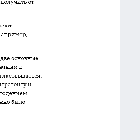
 получить от
меют
Например,
 две основные
рачным и
огласовывается,
нтрагенту и
блюдением
жно было