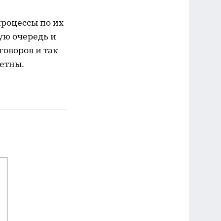
процессы по их
ую очередь и
оворов и так
етны.