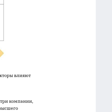
акторы влияют
утри компании,
 высшего