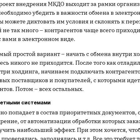
Проект внедрения МКДО выходит за рамки органи
необходимо убедить в важности обмена в электро
ы можете диктовать им условия и склонять к пере
 не так много – контрагентов чаще всего приход
 вами в электронном виде.
амый простой вариант – начать с обмена внутри х
есь никого не приходится. После того как отладил
три холдинга, начинаем подключать контрагенто
вых поставщиков и покупателей, с которыми иде
тов. Потом – всех остальных.
четными системами
но попадает в состав приоритетных документов, 
рение, от автоматизации обработки которых зака
учить наибольший эффект. При этом хочется, чт
проверялись, заполнялись и т.д. Все это требует 