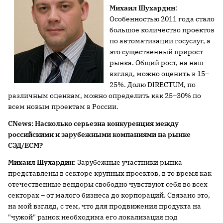
Михаил Шухардин
:
Особенностью 2011 года стало
большое количество проектов
по автоматизации госуслуг, а
это существенный прирост
рынка. Общий рост, на наш
взгляд, можно оценить в 15–
25%. Долю DIRECTUM, по
различным оценкам, можно определить как 25–30% по
всем новым проектам в России.
CNews
: Насколько серьезна конкуренция между
российскими и зарубежными компаниями на рынке
СЭД/
ECM
?
Михаил Шухардин
: Зарубежные участники рынка
представлены в секторе крупных проектов, в то время как
отечественные вендоры свободно чувствуют себя во всех
секторах – от малого бизнеса до корпораций. Связано это,
на мой взгляд, с тем, что для продвижения продукта на
"чужой" рынок необходима его локализация под