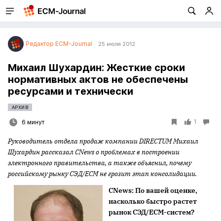
Редактор ECM-Journal
25 июля 2012
Михаил Шухардин: Жесткие сроки
нормативных актов не обеспечены
ресурсами и технически
АРХИВ
1
6 минут
Руководитель отдела продаж компании
DIRECTUM
Михаил
Шухардин рассказал
CNews
о проблемах в построении
электронного правительства, а также объяснил, почему
российскому рынку
C
ЭД/
ECM
не грозит этап консолидации.
С
News
: По вашей оценке,
насколько быстро растет
рынок СЭД/
ECM
-
c
истем?