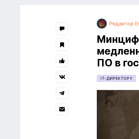
Редактор E
Минцифр
медлен
ПО в го
IT-ДИРЕКТОРУ