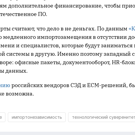
ям дополнительное финансирование, чтобы при
течественное ПО.
рты считают, что дело в не деньгах. По данным
«
о медленного импортозамещения в отсутствии до
емени и специалистов, которые будут заниматься
ой системы в другую. Именно поэтому западный с
воре: офисные пакеты, документооборот, HR-блок
зы данных.
ению
российских вендоров СЭД и ECM-решений, б
же возможна.
е
импортонезависимость
технологический суверените