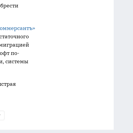
обрести
Коммерсантъ»
статочного
 миграцией
офт по-
и, системы
ыстрая
т