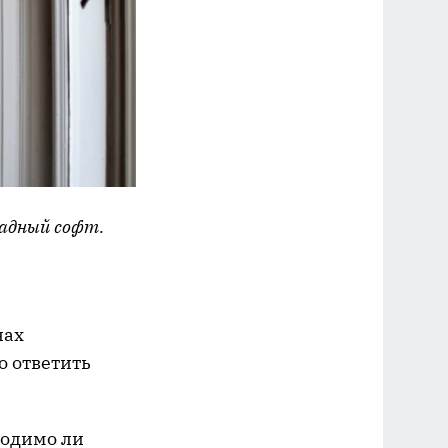
падный софт.
нах
о ответить
ходимо ли