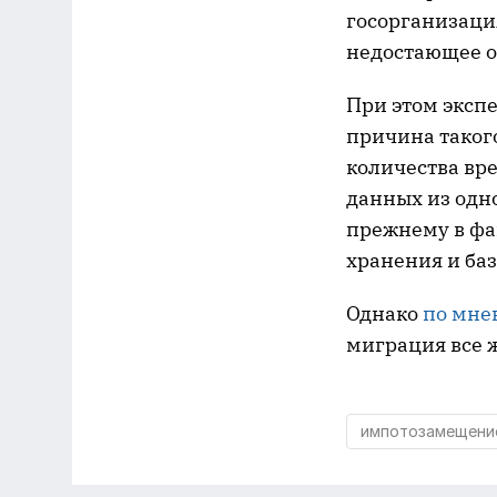
госорганизаци
недостающее о
При этом экспе
причина таког
количества вр
данных из одн
прежнему в фа
хранения и ба
Однако
по мн
миграция все 
импотозамещени