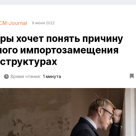
CM-Journal
9 июня 2022
ы хочет понять причину
ного импортозамещения
сструктурах
Время чтения:
1 минута