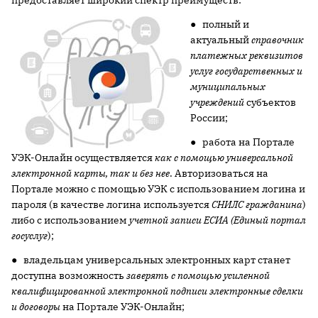
предоставляет широкий спектр преимуществ:
●
полный и
актуальный
справочник
платежных реквизитов
услуг государственных и
муниципальных
учреждений
субъектов
России;
● работа на Портале
УЭК-Онлайн осуществляется
как с помощью универсальной
электронной карты, так и без нее
. Авторизоваться на
Портале можно с помощью УЭК с использованием логина и
пароля (в качестве логина используется
СНИЛС гражданина
)
либо с использованием
учетной записи ЕСИА (Единый портал
госуслуг
);
● владельцам универсальных электронных карт станет
доступна возможность
заверять с помощью
усиленной
квалифицированной электронной подписи электронные сделки
и договоры
на Портале УЭК-Онлайн;