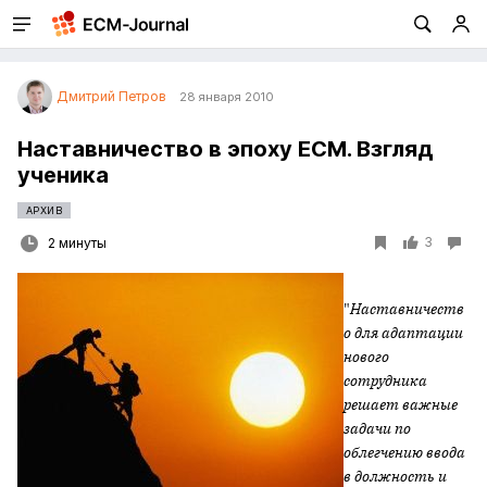
Дмитрий Петров
28 января 2010
Наставничество в эпоху ECM. Взгляд
ученика
АРХИВ
3
2 минуты
"
Наставничеств
о для адаптации
нового
сотрудника
решает важные
задачи по
облегчению ввода
в должность и