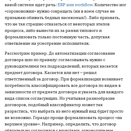
какой системе идет речь:
ERP или workflow
. Количество ног
«сороконожки» нужно сокращать (ни в коем случае не
призываю обижать бедных насекомых!). Либо признать,
что не так страшно отказаться от некоторых этапов
процесса, либо вынести их за рамки типового и
формализовать только постоянную часть, допуская
ответвление на усмотрение исполнителя.
Рассмотрим пример. До автоматизации согласование
договора шло по правилу: согласовывать нужно с
руководителями тех подразделений, которых касается
предмет договора. Касается или нет – решал
ответственный за договор. При формализации возникает
потребность классифицировать все договора по видам в
зависимости от предмета договора и указать для каждого
вида список согласующих. Но учитывая разнообразие
договоров, подобный классификатор может так
разрастись, что выбрать из него нужный вид будет просто
не возможно. Гораздо проще формализовать процесс «на
верхнем уровне». Например, определить, что договор
обязательно согласуется с юристами, руководителем