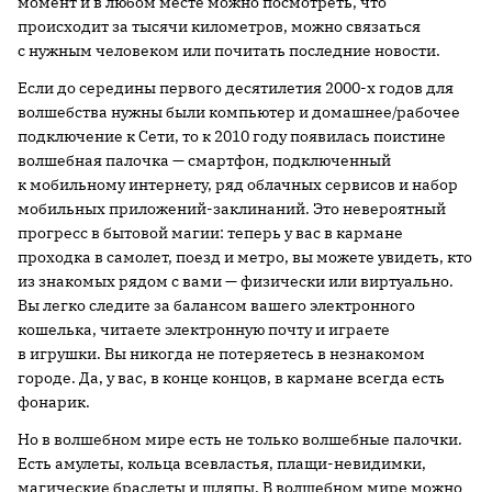
момент и в любом месте можно посмотреть, что
происходит за тысячи километров, можно связаться
с нужным человеком или почитать последние новости.
Если до середины первого десятилетия 2000-х годов для
волшебства нужны были компьютер и домашнее/рабочее
подключение к Сети, то к 2010 году появилась поистине
волшебная палочка — смартфон, подключенный
к мобильному интернету, ряд облачных сервисов и набор
мобильных приложений-заклинаний. Это невероятный
прогресс в бытовой магии: теперь у вас в кармане
проходка в самолет, поезд и метро, вы можете увидеть, кто
из знакомых рядом с вами — физически или виртуально.
Вы легко следите за балансом вашего электронного
кошелька, читаете электронную почту и играете
в игрушки. Вы никогда не потеряетесь в незнакомом
городе. Да, у вас, в конце концов, в кармане всегда есть
фонарик.
Но в волшебном мире есть не только волшебные палочки.
Есть амулеты, кольца всевластья, плащи-невидимки,
магические браслеты и шляпы. В волшебном мире можно