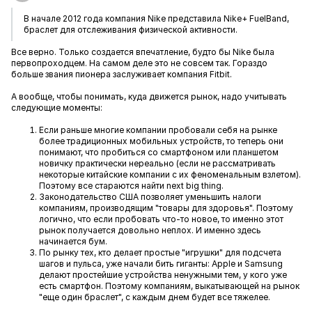
В начале 2012 года компания Nike представила Nike+ FuelBand,
браслет для отслеживания физической активности.
Все верно. Только создается впечатление, будто бы Nike была
первопроходцем. На самом деле это не совсем так. Гораздо
больше звания пионера заслуживает компания Fitbit.
А вообще, чтобы понимать, куда движется рынок, надо учитывать
следующие моменты:
Если раньше многие компании пробовали себя на рынке
более традиционных мобильных устройств, то теперь они
понимают, что пробиться со смартфоном или планшетом
новичку практически нереально (если не рассматривать
некоторые китайские компании с их феноменальным взлетом).
Поэтому все стараются найти next big thing.
Законодательство США позволяет уменьшить налоги
компаниям, производящим "товары для здоровья". Поэтому
логично, что если пробовать что-то новое, то именно этот
рынок получается довольно неплох. И именно здесь
начинается бум.
По рынку тех, кто делает простые "игрушки" для подсчета
шагов и пульса, уже начали бить гиганты: Apple и Samsung
делают простейшие устройства ненужными тем, у кого уже
есть смартфон. Поэтому компаниям, выкатывающей на рынок
"еще один браслет", с каждым днем будет все тяжелее.