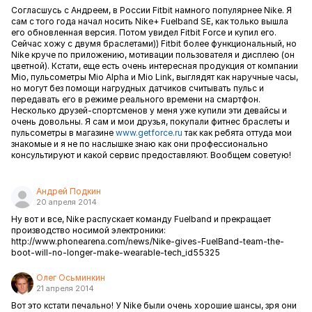
Согласшусь с Андреем, в России Fitbit намного популярнее Nike. Я
сам с того года начал носить Nike+ Fuelband SE, как только вышла
его обновленная версия. Потом увидел Fitbit Force и купил его.
Сейчас хожу с двумя браслетами)) Fitbit более функциональный, но
Nike круче по приложению, мотивации пользователя и дисплею (он
цветной). Кстати, еще есть очень интересная продукция от компании
Mio, пульсометры Mio Alpha и Mio Link, выглядят как наручные часы,
но могут без помощи нагрудных датчиков считывать пульс и
передавать его в режиме реального времени на смартфон.
Несколько друзей-спортсменов у меня уже купили эти девайсы и
очень довольны. Я сам и мои друзья, покупали фитнес браслеты и
пульсометры в магазине
www.getforce.ru
так как ребята оттуда мои
знакомые и я не по наслышке знаю как они профессионально
консультируют и какой сервис предоставляют. Вообщем советую!
Андрей Подкин
20 апреля 2014
Ну вот и все, Nike распускает команду Fuelband и прекращает
производство носимой электроники:
http://www.phonearena.com/news/Nike-gives-FuelBand-team-the-
boot-will-no-longer-make-wearable-tech_id55325
Олег Осьминкин
21 апреля 2014
Вот это кстати печально! У Nike были очень хорошие шансы, зря они