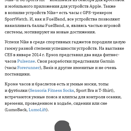
и мобильного приложения для устройств Apple. Также
в копилке устройств Nike+ есть часы с GPS-трекером
SportWatch. И, как и FuelBand, все устройства позволяют
накапливать баллы FuelBand, и, являясь частью игровой
системы, мотивируют на новые достижения.
Успехи Nike в среде спортивных гаджетов породили целую
гамму разной степени успешности устройств. На выставке
CES в январе 2014 г. Epson представил два вида фитнес-
часов
Pulsense
. Свои разработки представили Garmin
(часы
Forerunner
), Basis и другие именитые и не очень
поставщики.
Кроме часов и браслетов есть и умные носки, топы
и футболки (
Sensoria Fitness Socks
, Sport Bra и T-Shirt),
встречаются умные пояса и клипсы для контроля осанки,
времени, проведенном в ходьбе, сидении или сне
(LumoBack,
LumoLift
).