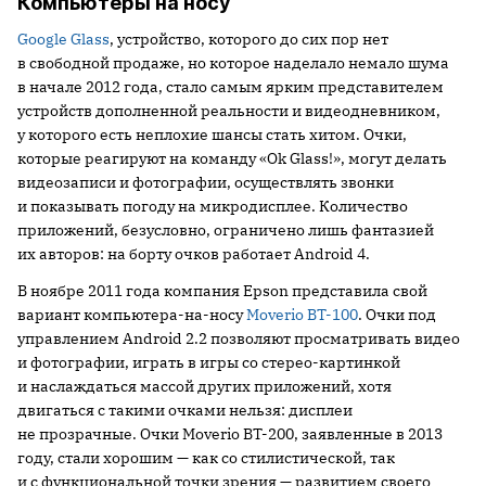
Компьютеры на носу
Google Glass
, устройство, которого до сих пор нет
в свободной продаже, но которое наделало немало шума
в начале 2012 года, стало самым ярким представителем
устройств дополненной реальности и видеодневником,
у которого есть неплохие шансы стать хитом. Очки,
которые реагируют на команду «Ok Glass!», могут делать
видеозаписи и фотографии, осуществлять звонки
и показывать погоду на микродисплее. Количество
приложений, безусловно, ограничено лишь фантазией
их авторов: на борту очков работает Android 4.
В ноябре 2011 года компания Epson представила свой
вариант компьютера-на-носу
Moverio BT-100
. Очки под
управлением Android 2.2 позволяют просматривать видео
и фотографии, играть в игры со стерео-картинкой
и наслаждаться массой других приложений, хотя
двигаться с такими очками нельзя: дисплеи
не прозрачные. Очки Moverio BT-200, заявленные в 2013
году, стали хорошим — как со стилистической, так
и с функциональной точки зрения — развитием своего