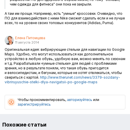
чем одежда для фитнеса" они пока не закрыли.
А там им проще. Например, есть "умные" кроссовки. Очевидно, что
ПО для взаимодействия с ними Nike сможет сделать если и не лучше
всех, то на уровне своих топовых конкурентов (Adidas, Puma).
Елена Питомцева
11 августа 2014
Оригинальная идея: вибрирующие стельки для навигации по Google
Maps. Удобно, что могут использоваться как дополнительное
устройство в любую обувь, удобную вам, можно менять по сезонам
и т.д. Разрабатывали «умные стельки» для людей с проблемами
зрения, но в результате поняли, что такая обувь пригодится
и велосипедистам, и бегунам, которые не хотят отвлекаться, чтобы
свериться с картой.
http://www.therunet.com/news/3379-sozdany-
vibriruyuschie-stelki-dlya-navigatsii-po-google-maps
Чтобы прокомментировать,
авторизуйтесь
или
зарегистрируйтесь
Похожие статьи