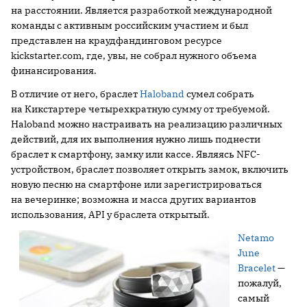
на расстоянии. Является разработкой международной
команды с активным российским участием и был
представлен на краудфандинговом ресурсе
kickstarter.com, где, увы, не собрал нужного объема
финансирования.
В отличие от него, браслет
Haloband
сумел собрать
на Кикстартере четырехкратную сумму от требуемой.
Haloband можно настраивать на реализацию различных
действий, для их выполнения нужно лишь поднести
браслет к смартфону, замку или кассе. Являясь NFC-
устройством, браслет позволяет открыть замок, включить
новую песню на смартфоне или зарегистрироваться
на вечеринке; возможна и масса других вариантов
использования, API у браслета открытый.
Netamo
June
Bracelet
—
пожалуй,
самый