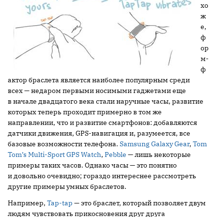
хо
ж
е,
ф
ор
м-
ф
актор браслета является наиболее популярным среди
всех — недаром первыми носимыми гаджетами еще
в начале двадцатого века стали наручные часы, развитие
которых теперь проходит примерно в том же
направлении, что и развитие смартфонов: добавляются
датчики движения, GPS-навигация и, разумеется, все
базовые возможности телефона.
Samsung Galaxy Gear
,
Tom
Tom’s Multi-Sport GPS Watch
,
Pebble
— лишь некоторые
примеры таких часов. Однако часы — это понятно
и довольно очевидно; гораздо интереснее рассмотреть
другие примеры умных браслетов.
Например,
Tap-tap
— это браслет, который позволяет двум
людям чувствовать прикосновения друг друга