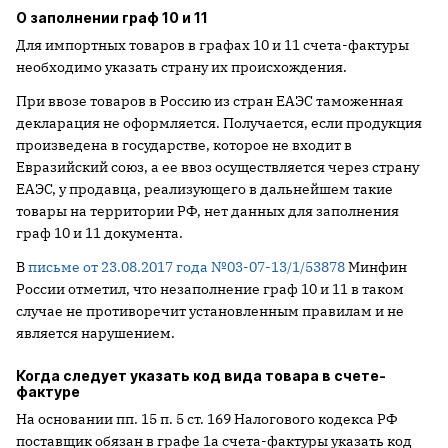
О заполнении граф 10 и 11
Для импортных товаров в графах 10 и 11 счета-фактуры
необходимо указать страну их происхождения.
При ввозе товаров в Россию из стран ЕАЭС таможенная
декларация не оформляется. Получается, если продукция
произведена в государстве, которое не входит в
Евразийский союз, а ее ввоз осуществляется через страну
ЕАЭС, у продавца, реализующего в дальнейшем такие
товары на территории РФ, нет данных для заполнения
граф 10 и 11 документа.
В
письме от 23.08.2017 года №03-07-13/1/53878
Минфин
России отметил, что незаполнение граф 10 и 11 в таком
случае не противоречит установленным правилам и не
является нарушением.
Когда следует указать код вида товара в счете-
фактуре
На основании пп. 15 п. 5 ст. 169 Налогового кодекса РФ
поставщик обязан в графе 1а счета-фактуры указать код