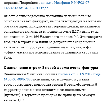
порядке. Подробнее в
письме Минфина РФ №03-07-
14/74813 от 14.11.2017 года
.
Вместе с этим ведомство постоянно напоминает, что
ошибки в счетах-фактурах, не препятствующие налоговым
органам идентифицировать стороны сделки, не являются
основанием для отказа в принятии сумм НДС к вычету на
основании п. 2 ст. 169 Налогового кодекса РФ. Это говорит о
том, что в строках 2а и/или 6а допускаются сокращения
типа «г.» – «город», «ул.» – «улица», «д.» – «дом», «оф.» –
«офис», частичное использование заглавных и строчных
букв.
О заполнении строки 8 новой формы счета-фактуры
Специалисты Минфина России в
письме от 08.09.2017 года
№03-07-09/57870
пояснили, что в случае отсутствия
государственного контракта строки 8 счета-фактуры и 5
корректировки можно оставить незаполненными
(пустыми). Отсутствие прочерка не приведет к отказу в
вычете НДС.