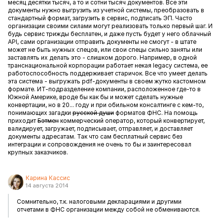
месяц десятки тысяч, а то и сотни тысяч документов. Все эти
документы нужно выгрузить из учетной системы, преобразовать в
стандартный формат, загрузить в сервис, подписать ЭП. Часто
организации своими силами могут реализовать только первый шаг. И
будь сервис трижды бесплатен, и даже пусть будет у него облачный
API, сами организации отправить документы не смогут - в штате
может не быть нужных спецов, или свои спецы сильно заняты или
заставлять их делать это - слишком дорого. Например, в одной
транснациональной корпорации работает некая legacy система, ее
работоспособность поддерживает старичок. Все что умеет делать
эта система - выгружать pdf-документы в своем жутко кастомном
формате. ИТ-подразделение компании, расположенное где-то в
Южной Америке, вроде бы как бы и может сделать нужные
конвертации, но в 20... году и при обильном консалтинге с кем-то,
понимающих загадки
русской души
форматов ФНС. На помощь
приходит
Бэтмен
коммерческий оператор, который конвертирует,
валидирует, загружает, подписывает, отправляет, и доставляет
документы адресатам. Так что сам бесплатный сервис без
интеграции и сопровождения не очень то бы и заинтересовал
крупных заказчиков.
Карина Кассис
14 августа 2014
Сомнительно, т.к. налоговыми декларациями и другими
отчетами в ФНС организации между собой не обмениваются.