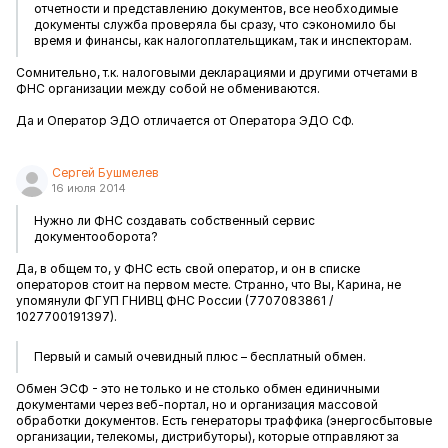
отчетности и представлению документов, все необходимые
документы служба проверяла бы сразу, что сэкономило бы
время и финансы, как налогоплательщикам, так и инспекторам.
Сомнительно, т.к. налоговыми декларациями и другими отчетами в
ФНС организации между собой не обмениваются.
Да и Оператор ЭДО отличается от Оператора ЭДО СФ.
Сергей Бушмелев
16 июля 2014
Нужно ли ФНС создавать собственный сервис
документооборота?
Да, в общем то, у ФНС есть свой оператор, и он в списке
операторов стоит на первом месте. Странно, что Вы, Карина, не
упомянули ФГУП ГНИВЦ ФНС России (7707083861 /
1027700191397).
Первый и самый очевидный плюс – бесплатный обмен.
Обмен ЭСФ - это не только и не столько обмен единичными
документами через веб-портал, но и организация массовой
обработки документов. Есть генераторы траффика (энергосбытовые
организации, телекомы, дистрибуторы), которые отправляют за