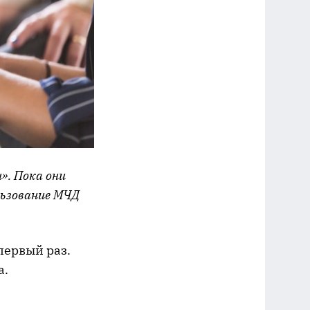
». Пока они
льзование МЧД
первый раз.
а.