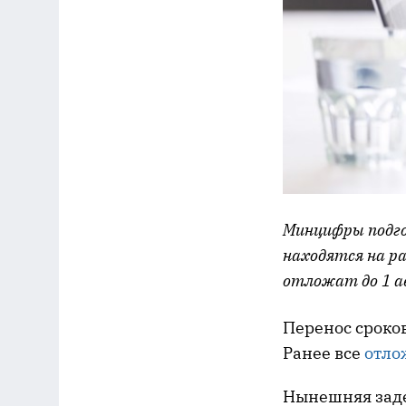
Минцифры подго
находятся на р
отложат до 1 ав
Перенос сроко
Ранее все
отло
Нынешняя заде