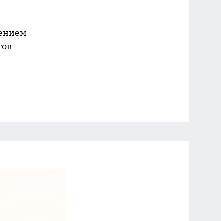
лением
тов