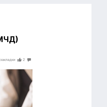
МЧД)
 закладки
2