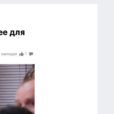
ее для
 закладки
1