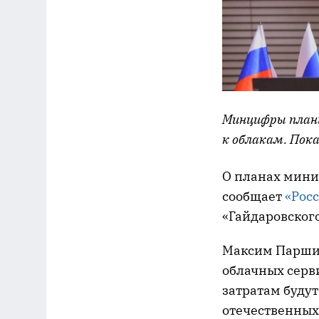
Минцифры план
к облакам. Пок
О планах мини
сообщает
«Росс
«Гайдаровског
Максим Паршин
облачных серв
затратам будут
отечественных