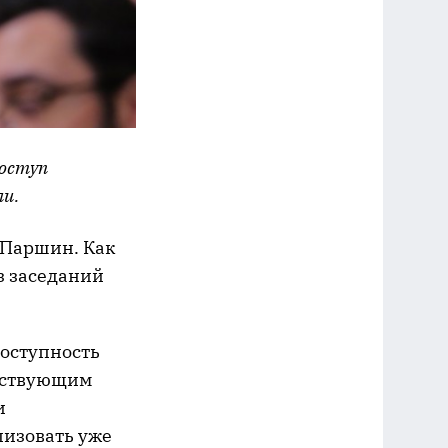
оступ
ли.
 Паршин. Как
з заседаний
оступность
етствующим
и
лизовать уже