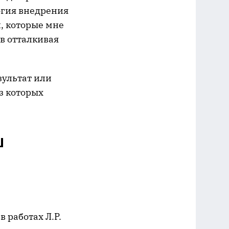
огия внедрения
, которые мне
в отталкивая
езультат или
з которых
Ш
 работах Л.Р.