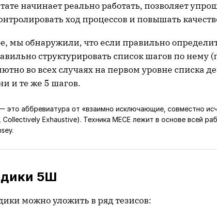
льтате начинает реально работать, позволяет упро
онтролировать ход процессов и повышать качеств
е, мы обнаружили, что если правильно определит
авильно структурировать список шагов по нему (
лютно во всех случаях на первом уровне списка д
и и те же 5 шагов.
— это аббревиатура от «взаимно исключающие, совместно и
e, Collectively Exhaustive). Техника МЕСЕ лежит в основе всей р
sey.
одики 5Ш
дики можно уложить в ряд тезисов: