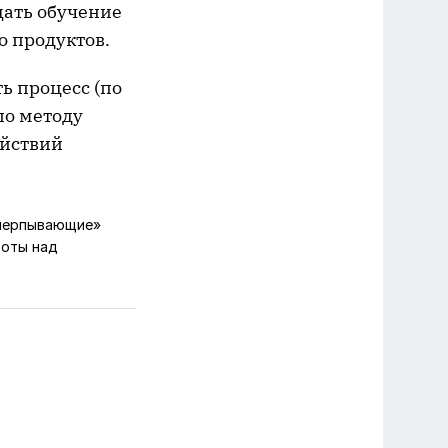
щать обучение
о продуктов.
ь процесс (по
по методу
ействий
счерпывающие»
аботы над