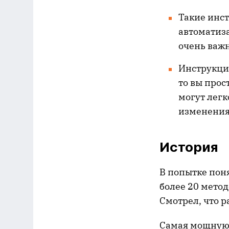
Такие инс
автоматиза
очень важн
Инструкции
то вы прос
могут легк
изменения 
История
В попытке поня
более 20 метод
Смотрел, что ра
Самая мощную и