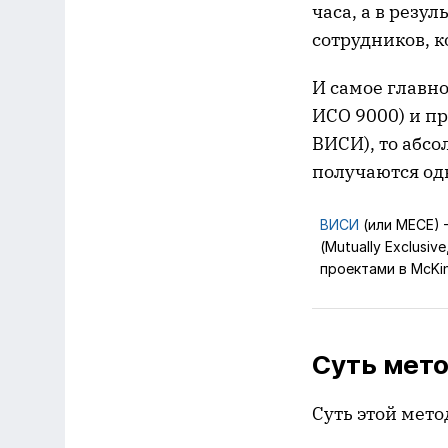
часа, а в резу
сотрудников, к
И самое главно
ИСО 9000) и пр
ВИСИ), то абсо
получаются одн
ВИСИ
(или МЕСЕ) 
(Mutually Exclusiv
проектами в McKin
Суть мет
Суть этой мето