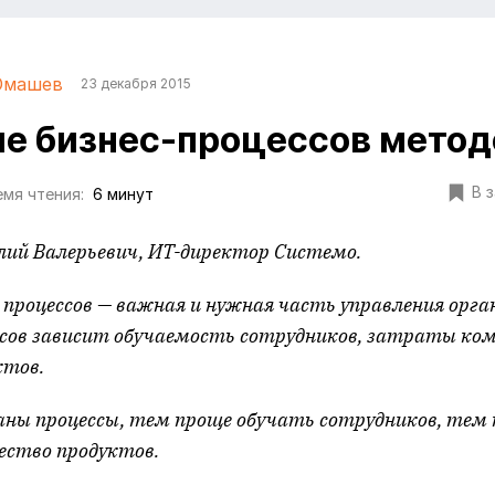
Юмашев
23 декабря 2015
е бизнес-процессов мето
В 
мя чтения:
6 минут
й Валерьевич, ИТ-директор Системо.
 процессов — важная и нужная часть управления орг
ссов зависит обучаемость сотрудников, затраты ко
ктов.
аны процессы, тем проще обучать сотрудников, те
ество продуктов.