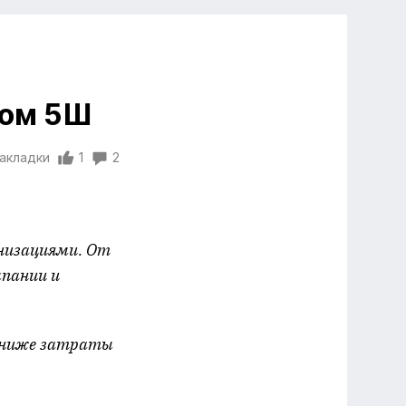
дом 5Ш
закладки
1
2
анизациями. От
мпании и
м ниже затраты