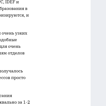
C, IDEF и
образования в
ризируются, и
я очень узких
подобные
для очень
лям отделов
получалось
ессов просто
исания
квально за 1-2