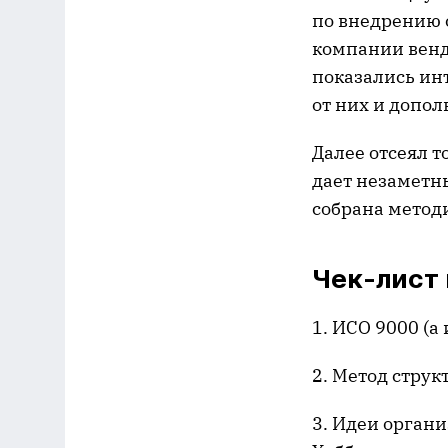
по внедрению 
компании венд
показались ин
от них и допо
Далее отсеял то
дает незаметны
собрана метод
Чек-лист
1. ИСО 9000 (
2. Метод струк
3. Идеи орган