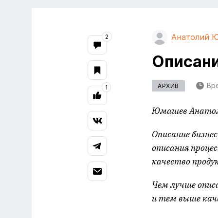
Анатолий 
2
Описани
Вре
АРХИВ
1
Юмашев Анатоли
Описание бизнес
описания проце
качество проду
Чем лучше опис
и тем выше кач