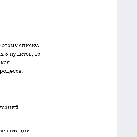
 этому списку.
х 5 пунктов, то
акая
роцесса.
писаний
ие нотации.