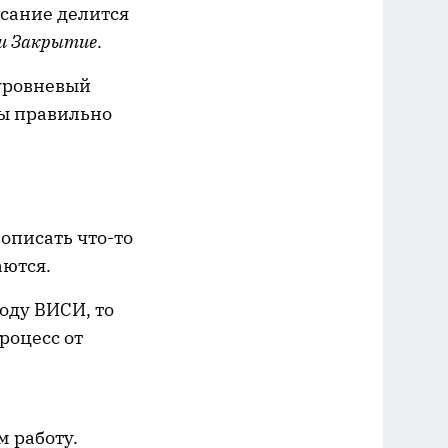
исание делится
 и Закрытие
.
уровневый
бы правильно
описать что-то
аются.
оду ВИСИ, то
роцесс от
 работу.