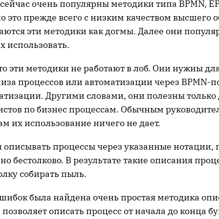
о сейчас очень популярны методики типа BPMN, EP
о это прежде всего с низким качеством высшего 
аются эти методики как догмы. Далее они популя
х использовать.
что эти методики не работают в лоб. Они нужны дл
ализа процессов или автоматизации через BPMN-
атизации. Другими словами, они полезны только 
истов по бизнес процессам. Обычным руководите
м их использование ничего не дает.
л описывать процессы через указанные нотации, 
 но бестолково. В результате такие описания проц
олку собирать пыль.
 ошибок была найдена очень простая методика оп
 позволяет описать процесс от начала до конца бу