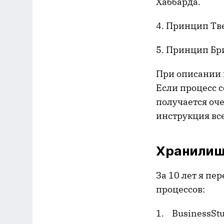
Хаббарда.
4. Принцип Тве
5. Принцип Бр
При описании 
Если процесс с
получается оч
инструкция все
Хранилищ
За 10 лет я п
процессов:
1. BusinessStu