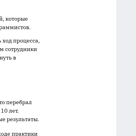
й, которые
граммистов.
 ход процесса,
ем сотрудники
нуть в
что перебрал
10 лет.
бые результаты.
ходе практики