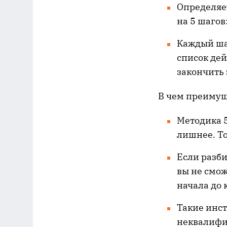
Определяет
на 5 шагов
Каждый ша
список дей
закончить 
В чем преимущ
Методика 5
лишнее. Т
Если разби
вы не смож
начала до 
Такие инст
неквалифи