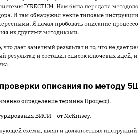
системы DIRECTUM. Нам была передана методол
ора. И там обнаружил некие типовые инструкции
тересными. Я начал пробовать описание процессо
лняя их другими методиками.
, что дает заметный результат и то, что не дает р
й результат, и составил список ключевых идей, и
ика.
 проверки описания по методу 5
а именно определение термина Процесс).
турирования ВИСИ – от McKinsey.
изующей схемы, шляп и должностных инструкций в