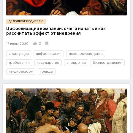
ДЕЛОПРОИЗВОДИТЕЛЮ
Цифровизация компании: с чего начать и как
рассчитать эффект от внедрения
2
17 июля 2020
инструкция
цифровизация
делопроизводство
требования
государство
внедрение
бизнес-решения
ит-директору
тренды