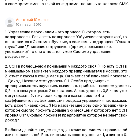
в свое время именно такой взгляд помог понять, что же такое СМК.
Анатолий Юмашев
10 января 2010
1. Управление персоналом - это процесс. В котором есть
подпроцессы. Если взять подпроцесс "Обучение сотрудников", то
он относится к Системе обучение, а если взять подпроцесс "Оплата
труда" или "Движения сотрудников (прием, перемещение,
увольнение)" то они относятся уже к Системе управления
ресурсами...
2. ССП в полноценном понимании у каждого своя :) Но есть ССП в
минимальном варианте у каждого предпринимателя в России, это
Z-отчет с кассы в конце месяца. Он знает свой ключевой показатель
- Доход. Назовем этот уровень 0,1. Особо продвинутые
предприниматель научились вычислять прибыль - назовем уровень
0,2 т.к. знаем уже целых 2 показателя. А есть уровень 0,8 - там уже
могут сказать % текучести кадров и назвать около 4-х
коэффициентов эффективности процесса управления продажами.
Есть даже 1, наверное... :) Но назовите мне хоть одно предприятие
которое смогло прожить дольше 3-х месяцев у которого нет ССП
уровня 0,1? Сколько проживет предприятие которое не знает свой
доход?
В общем давайте введем еще один тезис: нет системы правильной
или не правильной. Есть системы высокого уровня - 1, и низкого 0.