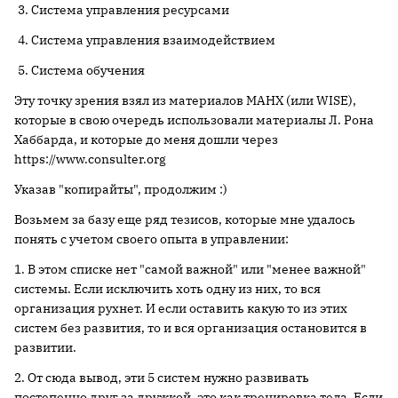
Система управления ресурсами
Система управления взаимодействием
Система обучения
Эту точку зрения взял из материалов МАНХ (или WISE),
которые в свою очередь использовали материалы Л. Рона
Хаббарда, и которые до меня дошли через
https://www.consulter.org
Указав "копирайты", продолжим :)
Возьмем за базу еще ряд тезисов, которые мне удалось
понять с учетом своего опыта в управлении:
1. В этом списке нет "самой важной" или "менее важной"
системы. Если исключить хоть одну из них, то вся
организация рухнет. И если оставить какую то из этих
систем без развития, то и вся организация остановится в
развитии.
2. От сюда вывод, эти 5 систем нужно развивать
постепенно друг за дружкой, это как тренировка тела. Если