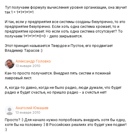
Тут получаем формулу вычисления уровня организации, она звучит
так 1 = 1*1*1*1*1
И так, если у предприятия все системы созданы безупречно, то это
предприятие безупречно. Если хоть одна система хромает, то и
предприятие хромает. Но если хоть одна система отсутсвует? То
получаем 1*1*1*1*0=0 - дело закрывается.
Этот принцип называется Твердое и Пустое, его продвигает
Владимир Тарасов :)
Александр Головко
13 января 2010
Как-то просто получается. Внедрил пять систем и пожинай
лавровый лист.
А, когда-то давно, когда не было радио, люди думали, что будет
радио и будет счастье, но пришло радио - а счястья нет!
Анатолий Юмашев
13 января 2010
Просто? :) Для начало нужно попробовать внедрить хотя бы одну,
хотя бы на половину :) В Российских реалиях это будет уже подвиг!
:)