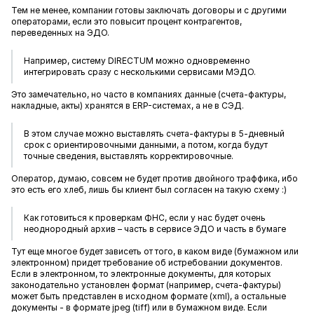
Тем не менее, компании готовы заключать договоры и с другими
операторами, если это повысит процент контрагентов,
переведенных на ЭДО.
Например, систему DIRECTUM можно одновременно
интегрировать сразу с несколькими сервисами МЭДО.
Это замечательно, но часто в компаниях данные (счета-фактуры,
накладные, акты) хранятся в ERP-системах, а не в СЭД.
В этом случае можно выставлять счета-фактуры в 5-дневный
срок с ориентировочными данными, а потом, когда будут
точные сведения, выставлять корректировочные.
Оператор, думаю, совсем не будет против двойного траффика, ибо
это есть его хлеб, лишь бы клиент был согласен на такую схему :)
Как готовиться к проверкам ФНС, если у нас будет очень
неоднородный архив – часть в сервисе ЭДО и часть в бумаге
Тут еще многое будет зависеть от того, в каком виде (бумажном или
электронном) придет требование об истребовании документов.
Если в электронном, то электронные документы, для которых
законодательно установлен формат (например, счета-фактуры)
может быть представлен в исходном формате (xml), а остальные
документы - в формате jpeg (tiff) или в бумажном виде. Если