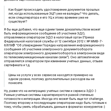
Как будет происходить удостоверение документов прошлых
лет, когда использованные ЭЦП уже не валидны? Что делать,
если спецоператора и его УЦ к этому времени уже не
существует?
Я бы еще добавил, что еще одним таким доказательством может
быть информационное сообщение об участнике ЭДО,
отправляемое оператором ЭДО в налоговый орган (Приказ
Федеральной налоговой службы от 12 сентября 2012 г. № ММВ-7-
6/619@ “Об утверждении Порядка направления информационного
сообщения об участнике электронного документооборота
оператором электронного документооборота в электронном виде
по телекоммуникационным каналам связи”). Оно автоматически
отправляется оператором при изменении учетных данных, отзыве
сертификата и т.д.
Цены на услуги у всех сервисов находятся примерно на
одном уровне, поэтому дополнительных расходов вы не
понесете.
Ну, разве что на интеграцию учетных систем и сервиса ЭДО :)
Разные учетные системы характеризуются разной степенью
готовности к интеграции. Иногда это может быть еще тот challenge.
Поэтому второму и последующим операторам надо быть готовым к
тому, чтобы уметь обрабатывать данные в форматах конкурентов :)