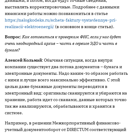
данными, а потом, когда будут точные сведения,
выставлять корректировочные. Подробнее с данными
нюансами работы можно познакомиться в статье
https://nalogkodeks.ru/scheta-faktury-vystavlennye-pri-
realizacii-elektroenergii/
(в основном в конце статьи).
Вопрос
:
Как готовиться к проверкам ФНС, если у нас будет
очень неоднородный архив – часть в сервисе ЭДО и часть в
бумаге?
Алексей Кольмай
: Обычная ситуация, когда внутри
компании существует два потока документов – бумага и
электронные документы. Надо каким-то образом работать
с ними и лучше всего максимально эффективно. С этой
целью даже бумажные документы переводятся в
электронный вид: оригиналы сканируются и убираются на
хранение, работа идет со сканами, данные которых точно
так же анализируются, обрабатываются и хранятся в
системе.
Например, в решении Межкорпоративный финансово-
учетный документооборот от DIRECTUM соответствующий