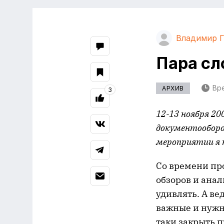
Владимир 
Пара с
Вре
АРХИВ
3
12-13 ноября 2
документооборо
мероприятии я п
Со времени пр
обзоров и ана
удивлять. А в
важные и нужн
таки закрыть 