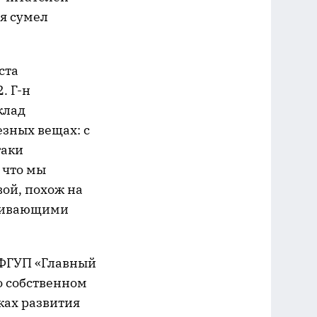
 я сумел
ста
. Г-н
клад
езных вещах: с
таки
 что мы
ой, похож на
уживающими
 ФГУП «Главный
о собственном
ках развития