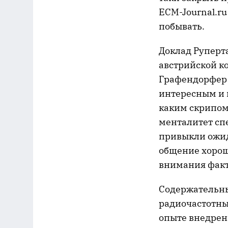
ECM-Journal.ru
побывать.
Доклад Руперта
австрийской к
Графендорфер 
интересным и н
каким скрипом
менталитет спе
привыкли ожид
общение хоро
внимания фак
Содержательны
радиочастотный
опыте внедрен