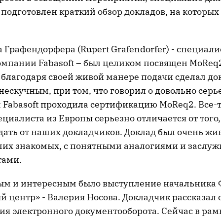
 подготовлен краткий обзор докладов, на которых
 Графендорфера (Rupert Grafendorfer) - специали
омпании Fabasoft – был целиком посвящен MoReq2
благодаря своей живой манере подачи сделал до
ескучным, при том, что говорил о довольно серь
 Fabasoft проходила сертификацию MoReq2. Все-
циалиста из Европы серьезно отличается от того,
ать от наших докладчиков. Доклад был очень жив
ших знакомых, с понятными аналогиями и засл
тами.
м и интересным было выступление начальника
 центр» - Валерия Носова. Докладчик рассказал 
ия электронного документооборота. Сейчас в рам