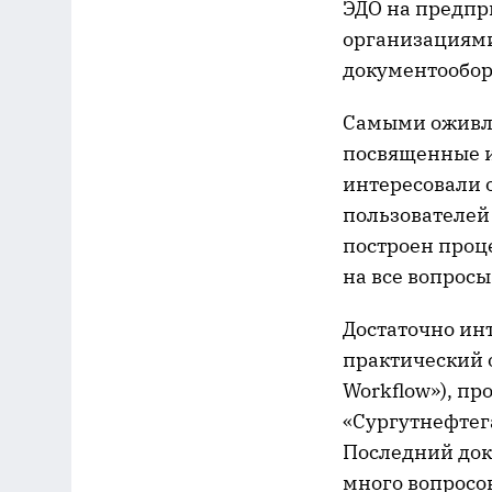
ЭДО на предпр
организациями
документообор
Самыми оживле
посвященные и
интересовали 
пользователей
построен проц
на все вопросы
Достаточно ин
практический 
Workflow»), пр
«Сургутнефтег
Последний док
много вопросов