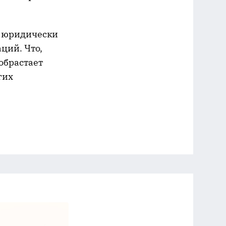
а юридически
ций. Что,
обрастает
гих