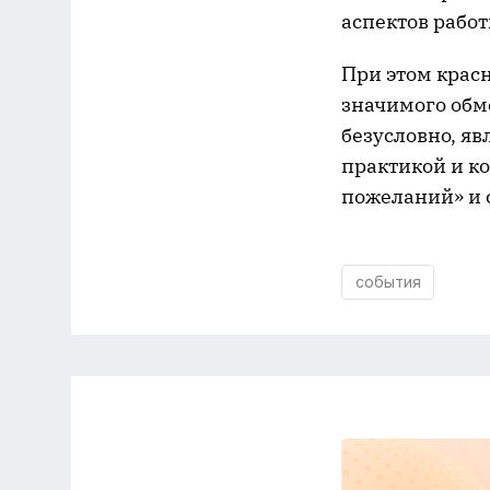
аспектов рабо
При этом крас
значимого обм
безусловно, яв
практикой и ко
пожеланий» и 
события