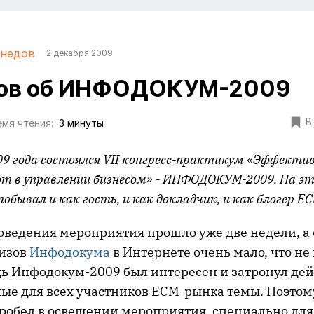
Гнедов
2 декабря 2009
лов об ИНФОДОКУМ-2009
В
мя чтения:
3 минуты
009 года состоялся VII конгресс-практикум «Эффекти
т в управлении бизнесом» - ИНФОДОКУМ-2009. На э
обывал и как гость, и как докладчик, и как блогер
EC
оведения мероприятия прошло уже две недели, а
лизов
Инфодокума
в Интернете очень мало, что не
едь Инфодокум-2009 был интересен и затронул де
ые для всех участников ECM-рынка темы. Поэтому
пробел в освещении мероприятия, специально для