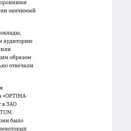
сторонними
ски значимый
доклады,
м аудиторию
чили
ким образом
ьно отвечали
я
а «OPTIMA-
т в ЗАО
CTUM.
ории было
 некоторых