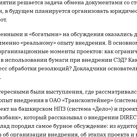
иятии решается задача обмена документами со 
, в будущем планируется организовать юридиче
от.
нными и «богатыми» на обсуждения оказались 
менно «реальному» опыту внедрения. В основно
организационные моменты проектов: как ограни
 в использовании бумаги при внедрении СЭД? Ка
есс обработки резолюций? Докладчики основател
.
тересными были выступления, где рассматривалс
опыт внедрения в ОАО «Трансконтейнер» (систем
оект на башкирском НПЗ (система «Дело») и проек
азбанк», который рассказывал о внедрении DIRE
лад породил самое бурное обсуждение: из аудит
 об организации внедрения, об этапах проекта и