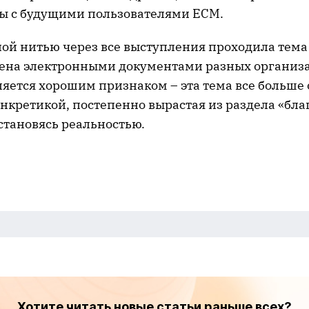
ты с будущими пользователями ECM.
ной нитью через все выступления проходила тем
ена электронными документами разных организа
ляется хорошим признаком – эта тема все больше 
нкретикой, постепенно вырастая из раздела «бла
становясь реальностью.
Хотите читать новые статьи раньше всех?