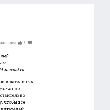
 закладки
3
вный
том
M-
Journal.
ru.
 основательных
 может не
йствительно
, чтобы все-
 читателей