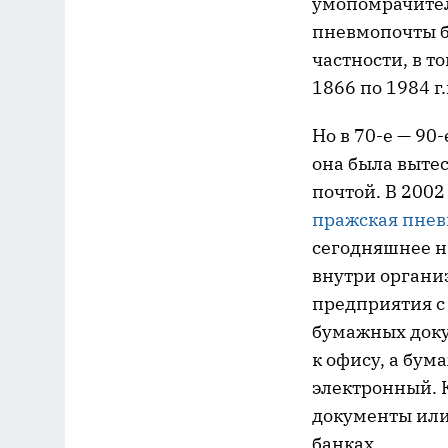
умопомрачител
пневмопочты б
частности, в т
1866 по 1984 г.
Но в 70-е — 90
она была выте
почтой. В 2002
пражская пне
сегодняшнее н
внутри органи
предприятия с 
бумажных докум
к офису, а бу
электронный. 
документы или 
банках.