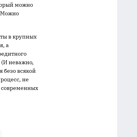
оторый можно
. Можно
ты в крупных
я, а
редитного
 (И неважно,
я безо всякой
роцесс, не
современных