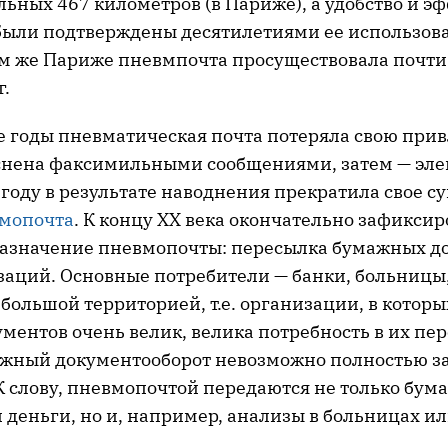
ьных 467 километров (в Париже), а удобство и э
ыли подтверждены десятилетиями ее использова
ом же Париже пневмпочта просуществовала почти 
г.
-е годы пневматическая почта потеряла свою при
снена факсимильными сообщениями, затем — эл
 году в результате наводнения прекратила свое 
вмопочта
. К концу XX века окончательно зафиксир
азначение пневмопочты: пересылка бумажных д
заций. Основные потребители — банки, больницы
большой территорией, т.е. организации, в которы
ентов очень велик, велика потребность в их пер
мажный документооборот невозможно полностью з
К слову, пневмопочтой передаются не только бу
деньги, но и, например, анализы в больницах ил