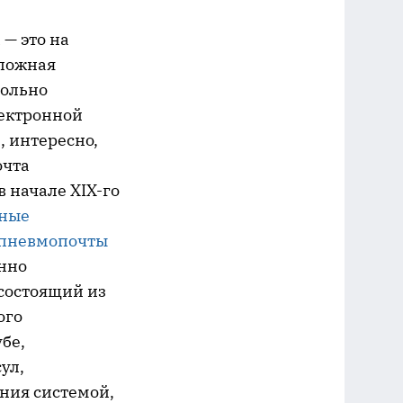
— это на
сложная
вольно
лектронной
, интересно,
очта
в начале XIX-го
ные
пневмопочты
енно
состоящий из
ого
бе,
ул,
ния системой,