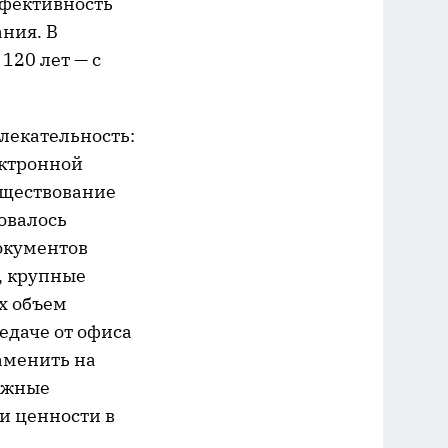
ффективность
ния. В
120 лет — с
влекательность:
ектронной
существование
овалось
окументов
, крупные
х объем
едаче от офиса
аменить на
мажные
и ценности в