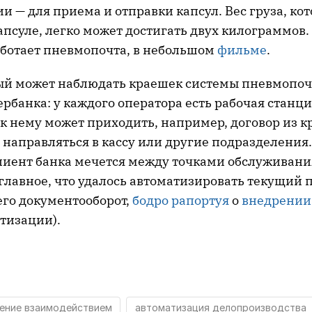
и — для приема и отправки капсул. Вес груза, к
апсуле, легко может достигать двух килограммов
работает пневмопочта, в небольшом
фильме
.
ый может наблюдать краешек системы пневмопоч
рбанка: у каждого оператора есть рабочая станци
к нему может приходить, например, договор из к
м направляться в кассу или другие подразделения.
клиент банка мечется между точками обслуживани
лавное, что удалось автоматизировать текущий п
его документооборот,
бодро
рапортуя
о
внедрении
тизации).
ение взаимодействием
автоматизация делопроизводства