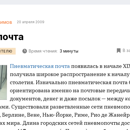
лимов
20 апреля 2009
почта
В з
Время чтения:
3 минуты
ИТЕЛЮ
Пневматическая почта
появилась в начале XI
получила широкое распространение к начал
столетия. Изначально пневматическая почта
ориентирована именно на почтовые передач
документов, денег и даже посылок — между
к
ми. Существовали разветвленные сети пневмопо
 Берлине, Вене, Нью-Йорке, Риме, Рио де Жанейр
ах мира. Длина городских сетей пневмопочты до