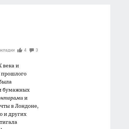
акладки
4
3
X века и
у прошлого
 была
и бумажных
онторами
и
чты в Лондоне,
о и других
стигала