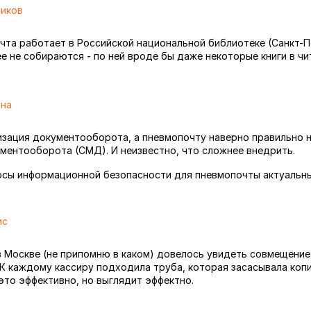
ников
чта работает в Российской национальной библиотеке (Санкт-П
ее не собираются - по ней вроде бы даже некоторые книги в чи
ина
зация документооборота, а пневмопочту наверно правильно 
ментооборота (СМД). И неизвестно, что сложнее внедрить.
осы информационной безопасности для пневмопочты актуальн
ис
в Москве (не припомню в каком) довелось увидеть совмещение
 К каждому кассиру подходила труба, которая засасывала копи
это эффективно, но выглядит эффектно.