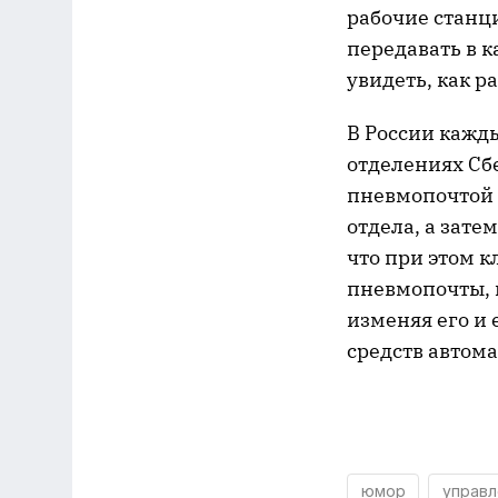
рабочие станци
передавать в к
увидеть, как 
В России кажд
отделениях Сбе
пневмопочтой 
отдела, а зате
что при этом 
пневмопочты, г
изменяя его и 
средств автома
юмор
управл