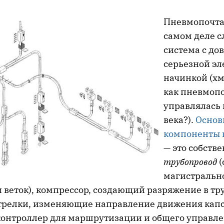
Пневмопочта 
самом деле 
система с до
серьезной э
начинкой (хм
как пневмоп
управлялась 
века?).
Основ
компоненты 
— это собств
трубопровод
(
магистральн
 веток), компрессор, создающий разряжение в тру
релки, изменяющие направление движения капс
онтроллер для маршрутизации и общего управле