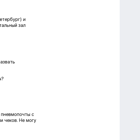
етербург) и
тальный зал
назвать
ы?
 пневмопочты с
и чеков. Не могу