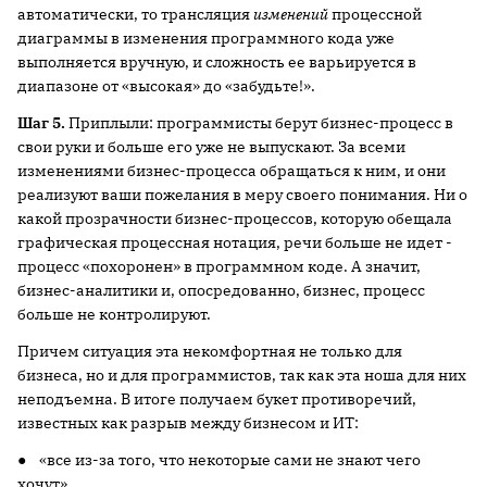
автоматически, то трансляция
изменений
процессной
диаграммы в изменения программного кода уже
выполняется вручную, и сложность ее варьируется в
диапазоне от «высокая» до «забудьте!».
Шаг 5.
Приплыли: программисты берут бизнес-процесс в
свои руки и больше его уже не выпускают. За всеми
изменениями бизнес-процесса обращаться к ним, и они
реализуют ваши пожелания в меру своего понимания. Ни о
какой прозрачности бизнес-процессов, которую обещала
графическая процессная нотация, речи больше не идет -
процесс «похоронен» в программном коде. А значит,
бизнес-аналитики и, опосредованно, бизнес, процесс
больше не контролируют.
Причем ситуация эта некомфортная не только для
бизнеса, но и для программистов, так как эта ноша для них
неподъемна. В итоге получаем букет противоречий,
известных как разрыв между бизнесом и ИТ:
● «все из-за того, что некоторые сами не знают чего
хочут»