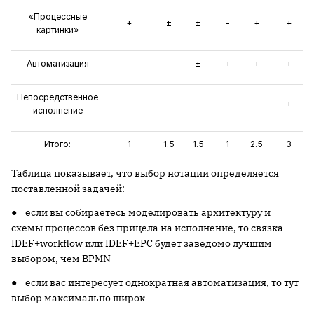
«Процессные
+
±
±
-
+
+
картинки»
Автоматизация
-
-
±
+
+
+
Непосредственное
-
-
-
-
-
+
исполнение
Итого:
1
1.5
1.5
1
2.5
3
Таблица показывает, что выбор нотации определяется
поставленной задачей:
● если вы собираетесь моделировать архитектуру и
схемы процессов без прицела на исполнение, то связка
IDEF+workflow или IDEF+EPC будет заведомо лучшим
выбором, чем BPMN
● если вас интересует однократная автоматизация, то тут
выбор максимально широк