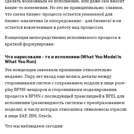
сделать возможным ее исполнение, или даже сам вносит
какие-то изменения. Но это не принципиально: главное,
что схема бизнес-процесса остается
узнаваемой
для
бизнес-аналитика (и опосредованно - для бизнеса) и он
остается вовлеченным в работу над процессом.
Концепция непосредственно исполняемого процесса в
краткой формулировке:
Что нарисовали - то и исполняем (What You Model Is
What You Run)
Эта концепция завоевала признание относительно
недавно. Пару лет назад еще велись дебаты между
сторонниками систем с сохранением модели в лице pure-
play BPMS-вендоров и сторонниками моделирования
процесса в BPMN с последующей трансляцией в BPEL для
исполнения (разновидность системы с преобразованием
модели), к числу которых относились тяжеловесы отрасли
в лице SAP, IBM, Oracle.
Что мы наблюдаем сегодня: