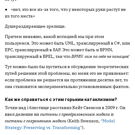
● «нет, это все из-за того, что у некоторых руки растут не
из того места»
Душераздирающее зрелище.
Причем неважно, какой нотацией мы при этом
пользуемся. Это может быть UML, транслируемый в C#, или
EPC, транслируемый в SAP. Это может быть и BPMN,
транслируемый в BPEL, так что
BPMN сам по себе не панацея!
Тут можно было бы пуститься в обсуждение теоретических
путей решения этой проблемы, но меня это не привлекает:
если проблема не решается на протяжении десятка лет, то
она становится экспериментально установленным фактом.
Как же справиться с этим горьким катаклизмом?
Точки над i блестяще расставил Кейт Свенсон в 2009 г. Он
ввел деление на
системы с преобразованием модели
и
системы с сохранением модели
(Keith Swenson,
“Model
Strategy: Preserving vs. Transforming”
).