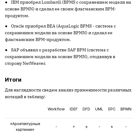
● IBM приобрел Lombardi (BPMS с сохранением модели на
основе BPMN) и сделал ее своим флагманским BPM-
продуктом.
● Oracle приобрел BEA (AquaLogic BPMS - система с
сохранением модели на основе BPMN) и сделал ее
флагманским BPM-продуктом.
● SAP объявил о разработке SAP BPM (система с
сохранением модели на основе BPMN), отодвинув в
сторону NetWeaver.
Итоги
Для наглядности сведем анализ применимости различных
нотаций в таблицу:
Workflow
IDEF
DFD
UML
EPC
BPMN
«Архитектурные
-
+
±
-
±
-
картинки»