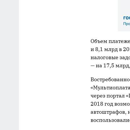
Объем платежей
и 8,1 млрд в 2
налоговые зад
— на 17,5 млрд
Востребованнос
«Мультиоплата
через портал «
2018 год возм
автоштрафов, 
воспользовалис