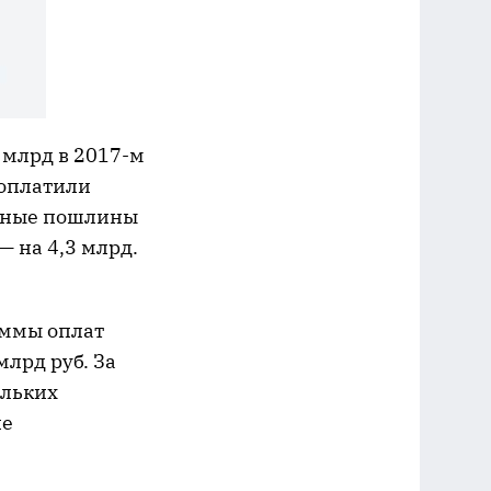
3 млрд в 2017-м
 оплатили
енные пошлины
— на 4,3 млрд.
уммы оплат
млрд руб. За
ольких
не