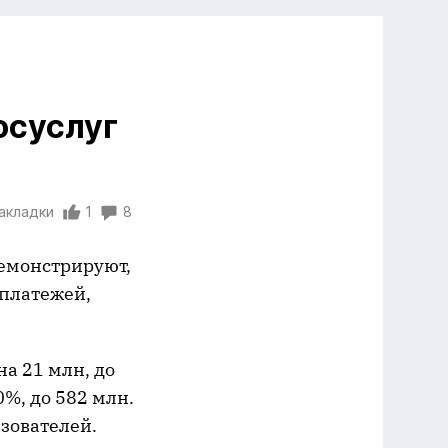
осуслуг
закладки
1
8
демонстрируют,
 платежей,
на 21 млн, до
%, до 582 млн.
ьзователей.