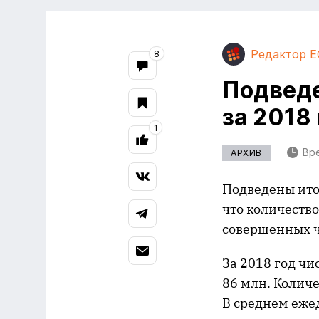
Редактор E
8
Подведе
за 2018 
1
Вре
АРХИВ
Подведены итог
что количество
совершенных ч
За 2018 год чи
86 млн. Количе
В среднем ежед