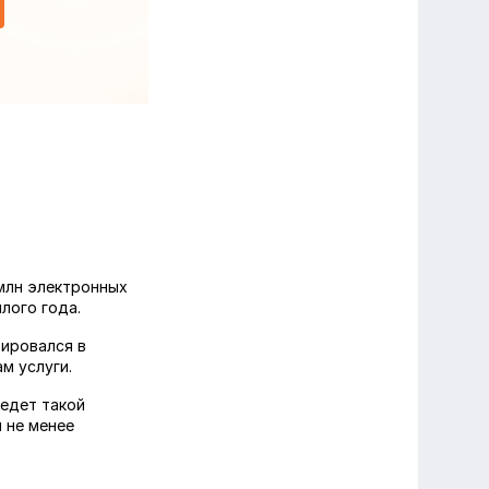
 млн электронных
лого года.
тировался в
м услуги.
ведет такой
и не менее