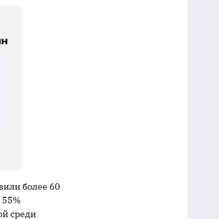
вили более 60
а 55%
ой среди