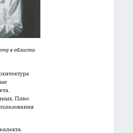
оту в области
рхитектура
ные
ета.
нных. Плюс
спользования
еллекта.