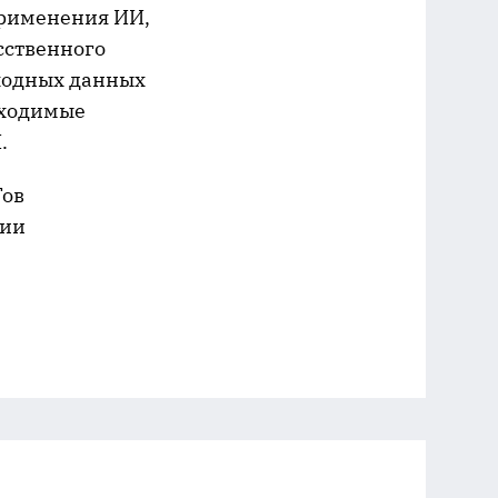
применения ИИ,
сственного
ыходных данных
бходимые
.
Тов
ции