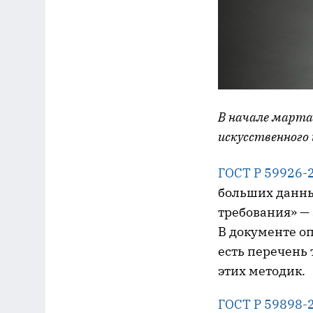
В начале марта
искусственного
ГОСТ Р 59926-
больших данны
требования» — 
В документе о
есть перечень
этих методик.
ГОСТ Р 59898-