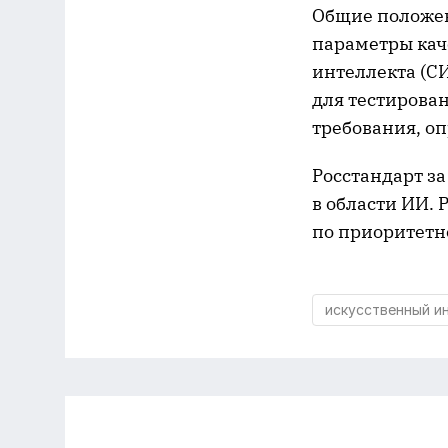
Общие положен
параметры кач
интеллекта (С
для тестирова
требования, оп
Росстандарт з
в области ИИ.
по приоритетн
искусственный и