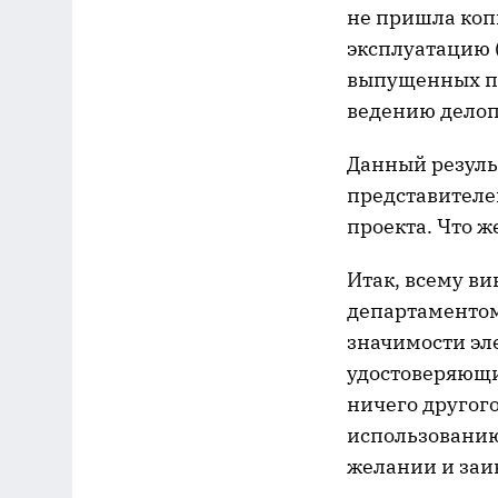
не пришла коп
эксплуатацию (
выпущенных по
ведению делоп
Данный результ
представителе
проекта. Что ж
Итак, всему в
департаментом
значимости эл
удостоверяющи
ничего другого
использованию
желании и заи