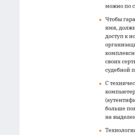
можно по 
Чтобы гара
имя, должн
доступ к н
организац
комплексн
своих серт
судебной 
С техничес
компьютере
(аутентифи
больше по
на выделен
Технологи