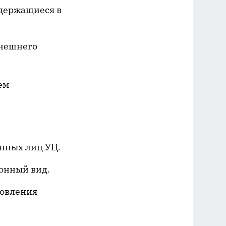
одержащиеся в
внешнего
ем
енных лиц УЦ.
онный вид.
новления