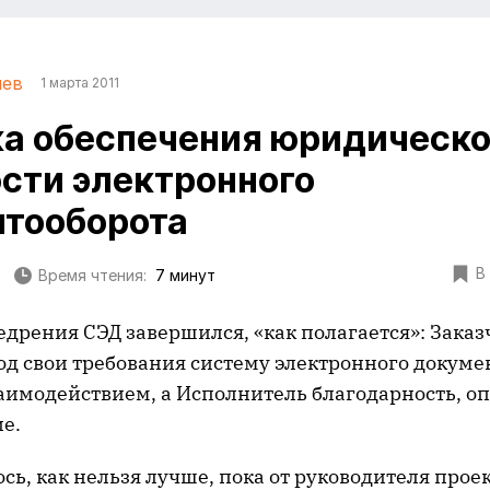
чев
1 марта 2011
а обеспечения юридическ
сти электронного
тооборота
В
Время чтения:
7 минут
едрения СЭД завершился, «как полагается»: Зака
д свои требования систему электронного докуме
аимодействием, а Исполнитель благодарность, о
е.
сь, как нельзя лучше, пока от руководителя прое