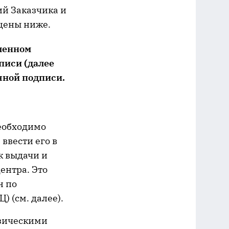
ий Заказчика и
щены ниже.
ленном
писи (далее
чной подписи.
еобходимо
ввести его в
к выдачи и
ентра. Это
н по
 (см. далее).
зическими