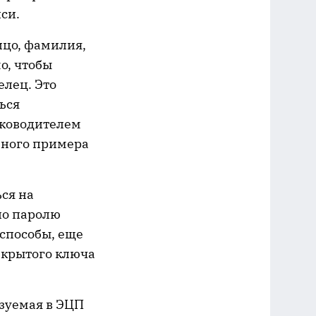
си.
ицо, фамилия,
о, чтобы
елец. Это
ься
уководителем
льного примера
ся на
по паролю
 способы, еще
крытого ключа
зуемая в ЭЦП