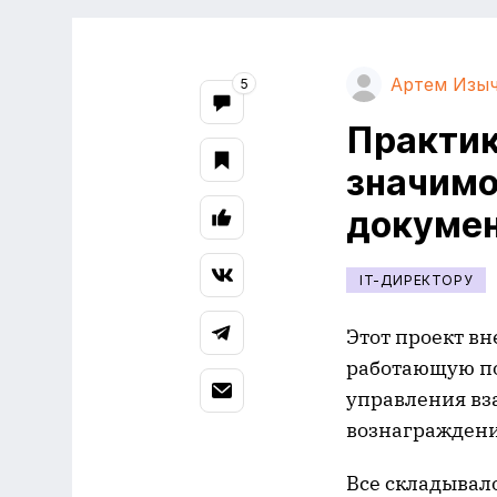
Артем Изы
5
Практик
значимо
докумен
IT-ДИРЕКТОРУ
Этот проект вн
работающую по
управления вз
вознаграждени
Все складывало