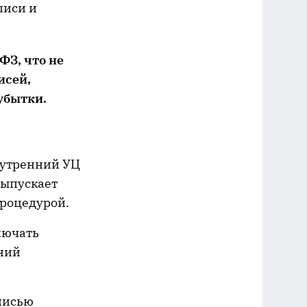
писи и
ФЗ, что не
исей,
убытки.
нутренний УЦ
выпускает
процедурой.
лючать
ений
писью