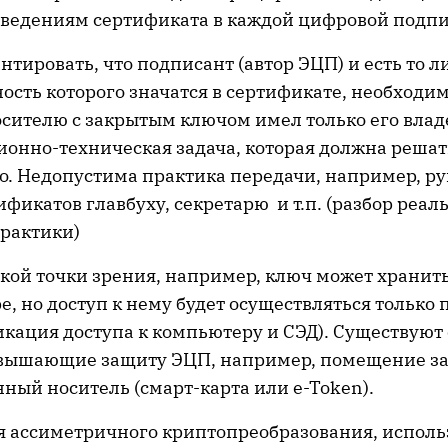
сведениям сертификата в каждой цифровой подпи
нтировать, что подписант (автор ЭЦП) и есть то л
ость которого значатся в сертификате, необходим
осителю с закрытым ключом имел только его влад
ионно-техническая задача, которая должна решат
о. Недопустима практика передачи, например, р
ификатов главбуху, секретарю и т.п. (разбор реа
практики)
кой точки зрения, например, ключ может хранить
, но доступ к нему будет осуществляться только 
кация доступа к компьютеру и СЭД). Существуют
вышающие защиту ЭЦП, например, помещение за
ный носитель (смарт-карта или e-Token).
я ассиметричного криптопреобразования, исполь