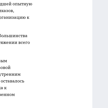
шедшей опытную
иказов,
Организацию к
 большинства
тяжении всего
овым
вовой
нутренним
 оставалось
а к
твенном