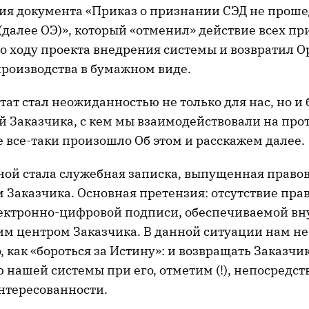
ия документа «Приказ о признании СЭД не про
далее ОЭ)», который «отменил» действие всех пр
 ходу проекта внедрения системы и возвратил 
роизводства в бумажном виде.
ат стал неожиданностью не только для нас, но и
й Заказчика, с кем мы взаимодействовали на про
е все-таки произошло Об этом и расскажем далее.
иной стала служебная записка, выпущенная прав
 Заказчика. Основная претензия: отсутствие пра
ектронно-цифровой подписи, обеспечиваемой в
м центром Заказчика. В данной ситуации нам не
, как «бороться за Истину»: и возвращать Заказчик
 нашей системы при его, отметим (!), непосредс
нтересованности.