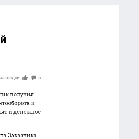
ой
 закладки
5
зчик получил
нтооборота и
пыт и денежное
кта Заказчика