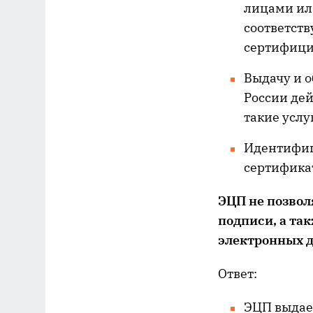
лицами ил
соответст
сертифици
Выдачу и о
России де
такие услу
Идентифиц
сертифика
ЭЦП не позвол
подписи, а та
электронных д
Ответ:
ЭЦП выдае