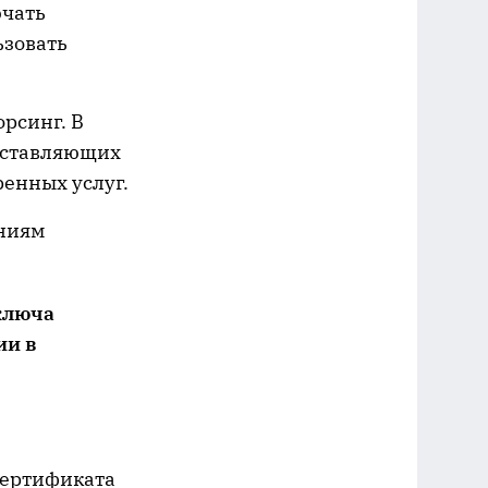
ючать
ьзовать
рсинг. В
доставляющих
ренных услуг.
ениям
ключа
ии в
сертификата